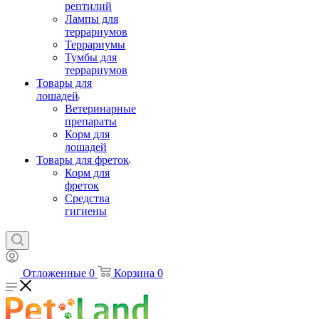
рептилий
Лампы для
террариумов
Террариумы
Тумбы для
террариумов
Товары для
лошадей
Ветеринарные
препараты
Корм для
лошадей
Товары для фреток
Корм для
фреток
Средства
гигиены
Отложенные
0
Корзина
0