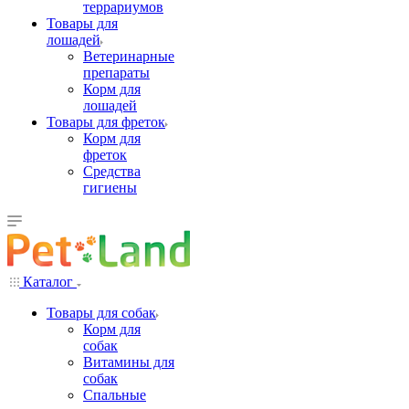
террариумов
Товары для
лошадей
Ветеринарные
препараты
Корм для
лошадей
Товары для фреток
Корм для
фреток
Средства
гигиены
Каталог
Товары для собак
Корм для
собак
Витамины для
собак
Спальные