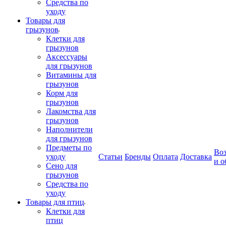
Средства по
уходу
Товары для
грызунов
Клетки для
грызунов
Аксессуары
для грызунов
Витамины для
грызунов
Корм для
грызунов
Лакомства для
грызунов
Наполнители
для грызунов
Предметы по
Воз
уходу
Статьи
Бренды
Оплата
Доставка
и о
Сено для
грызунов
Средства по
уходу
Товары для птиц
Клетки для
птиц