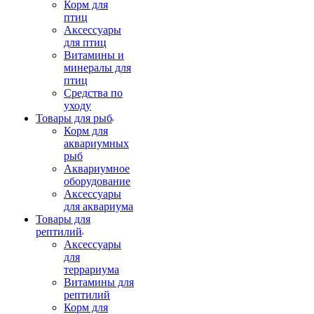
Корм для
птиц
Аксессуары
для птиц
Витамины и
минералы для
птиц
Средства по
уходу
Товары для рыб
Корм для
аквариумных
рыб
Аквариумное
оборудование
Аксессуары
для аквариума
Товары для
рептилий
Аксессуары
для
террариума
Витамины для
рептилий
Корм для