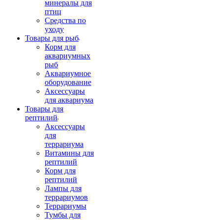
минералы для
птиц
Средства по
уходу
Товары для рыб
Корм для
аквариумных
рыб
Аквариумное
оборудование
Аксессуары
для аквариума
Товары для
рептилий
Аксессуары
для
террариума
Витамины для
рептилий
Корм для
рептилий
Лампы для
террариумов
Террариумы
Тумбы для