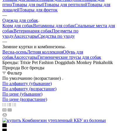
птиц
Товары для рыб
Товары для рептилий
Товары для
лошадей
Товары для фреток
—
Одежда для собак
Корм для собак
Витамины для собак
Спальные места для
собак
Ветеринария собак
Предметы по
уходу
Аксессуары
Средства по уходу
—
Зимние куртки и комбинезоны
Весна-осень
Летняя коллекция
Обувь для
собак
Аксессуары
Гигиенические трусы для собак
Бренды: Trixie Pet Fashion Doggiduds Monkey Pinkaholik
Природа Все бренды
Фильтр
По умолчанию (возрастание)
По алфавиту (убывание)
По алфавиту (возрастание)
По цене (убывание)
По цене (возрастание)