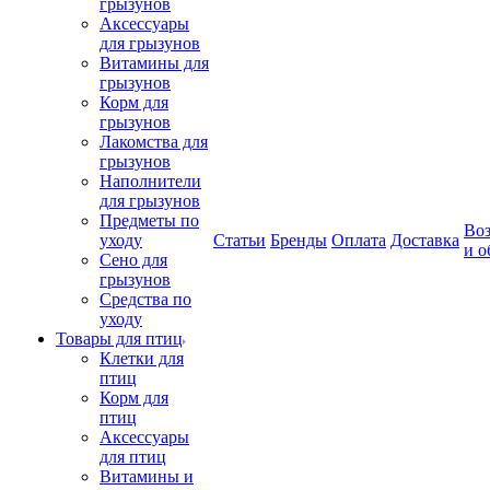
грызунов
Аксессуары
для грызунов
Витамины для
грызунов
Корм для
грызунов
Лакомства для
грызунов
Наполнители
для грызунов
Предметы по
Воз
уходу
Статьи
Бренды
Оплата
Доставка
и о
Сено для
грызунов
Средства по
уходу
Товары для птиц
Клетки для
птиц
Корм для
птиц
Аксессуары
для птиц
Витамины и