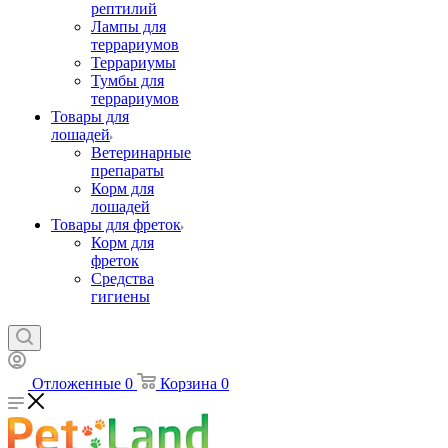
рептилий
Лампы для
террариумов
Террариумы
Тумбы для
террариумов
Товары для
лошадей
Ветеринарные
препараты
Корм для
лошадей
Товары для фреток
Корм для
фреток
Средства
гигиены
Отложенные
0
Корзина
0