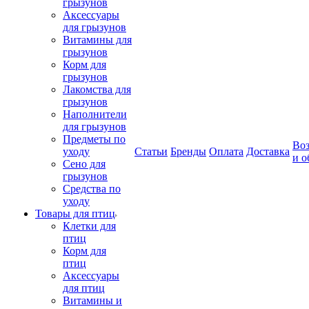
грызунов
Аксессуары
для грызунов
Витамины для
грызунов
Корм для
грызунов
Лакомства для
грызунов
Наполнители
для грызунов
Предметы по
Воз
уходу
Статьи
Бренды
Оплата
Доставка
и о
Сено для
грызунов
Средства по
уходу
Товары для птиц
Клетки для
птиц
Корм для
птиц
Аксессуары
для птиц
Витамины и