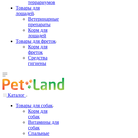
террариумов
Товары для
лошадей
Ветеринарные
препараты
Корм для
лошадей
Товары для фреток
Корм для
фреток
Средства
гигиены
Каталог
Товары для собак
Корм для
собак
Витамины для
собак
Спальные