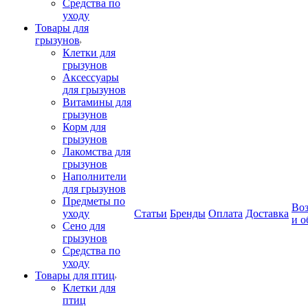
Средства по
уходу
Товары для
грызунов
Клетки для
грызунов
Аксессуары
для грызунов
Витамины для
грызунов
Корм для
грызунов
Лакомства для
грызунов
Наполнители
для грызунов
Предметы по
Воз
уходу
Статьи
Бренды
Оплата
Доставка
и о
Сено для
грызунов
Средства по
уходу
Товары для птиц
Клетки для
птиц