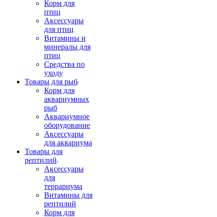
Корм для
птиц
Аксессуары
для птиц
Витамины и
минералы для
птиц
Средства по
уходу
Товары для рыб
Корм для
аквариумных
рыб
Аквариумное
оборудование
Аксессуары
для аквариума
Товары для
рептилий
Аксессуары
для
террариума
Витамины для
рептилий
Корм для