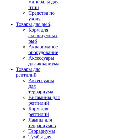
минералы для
птиц
Средства по
уходу
Товары для рыб
Корм для
аквариумных
рыб
Аквариумное
оборудование
Аксессуары
для аквариума
Товары для
рептилий
Аксессуары
для
террариума
Витамины для
рептилий
Корм для
рептилий
Лампы для
террариумов
Террариумы
Тумбы для