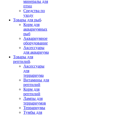
минералы для
птиц
Средства по
уходу
Товары для рыб
Корм для
аквариумных
рыб
Аквариумное
оборудование
Аксессуары
для аквариума
Товары для
рептилий
Аксессуары
для
террариума
Витамины для
рептилий
Корм для
рептилий
Лампы для
террариумов
Террариумы
Тумбы для