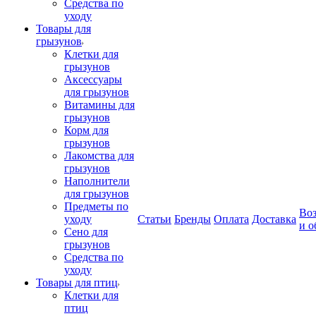
Средства по
уходу
Товары для
грызунов
Клетки для
грызунов
Аксессуары
для грызунов
Витамины для
грызунов
Корм для
грызунов
Лакомства для
грызунов
Наполнители
для грызунов
Предметы по
Воз
уходу
Статьи
Бренды
Оплата
Доставка
и о
Сено для
грызунов
Средства по
уходу
Товары для птиц
Клетки для
птиц