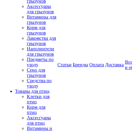
грызунов
Аксессуары
для грызунов
Витамины для
грызунов
Корм для
грызунов
Лакомства для
грызунов
Наполнители
для грызунов
Предметы по
Воз
уходу
Статьи
Бренды
Оплата
Доставка
и о
Сено для
грызунов
Средства по
уходу
Товары для птиц
Клетки для
птиц
Корм для
птиц
Аксессуары
для птиц
Витамины и