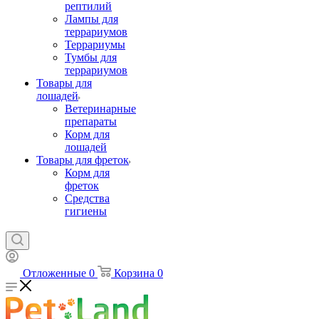
рептилий
Лампы для
террариумов
Террариумы
Тумбы для
террариумов
Товары для
лошадей
Ветеринарные
препараты
Корм для
лошадей
Товары для фреток
Корм для
фреток
Средства
гигиены
Отложенные
0
Корзина
0