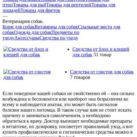
птиц
Товары для рыб
Товары для рептилий
Товары для
лошадей
Товары для фреток
—
Ветеринария собак
Корм для собак
Витамины для собак
Спальные места для
собак
Одежда для собак
Предметы по
уходу
Аксессуары
Средства по уходу
Средства от блох и клещей
для собак
51 товар
Средства от глистов для собак
7 товаров
Если поведение вашей собаки не свойственно ей – она сильно
возбуждена и беспокоится или наоборот она безразлична ко
всему и наблюдается апатия, это может быть сигналом
болезни вашего питомца. В таком случае вам не стоит искать
причину и заниматься самолечением, а необходимо
обратиться к врачу. Доктор выпишет необходимые препараты
в ветаптеке, их дозировку, посоветует правильный уход, а вот
купить профилактические и гигиенические средства можно в