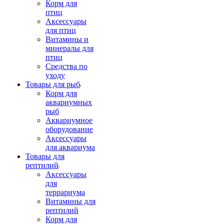
Корм для
птиц
Аксессуары
для птиц
Витамины и
минералы для
птиц
Средства по
уходу
Товары для рыб
Корм для
аквариумных
рыб
Аквариумное
оборудование
Аксессуары
для аквариума
Товары для
рептилий
Аксессуары
для
террариума
Витамины для
рептилий
Корм для