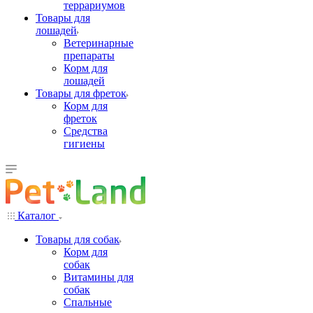
террариумов
Товары для
лошадей
Ветеринарные
препараты
Корм для
лошадей
Товары для фреток
Корм для
фреток
Средства
гигиены
Каталог
Товары для собак
Корм для
собак
Витамины для
собак
Спальные