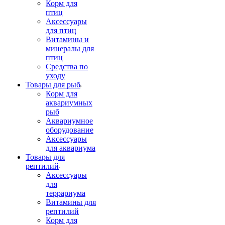
Корм для
птиц
Аксессуары
для птиц
Витамины и
минералы для
птиц
Средства по
уходу
Товары для рыб
Корм для
аквариумных
рыб
Аквариумное
оборудование
Аксессуары
для аквариума
Товары для
рептилий
Аксессуары
для
террариума
Витамины для
рептилий
Корм для