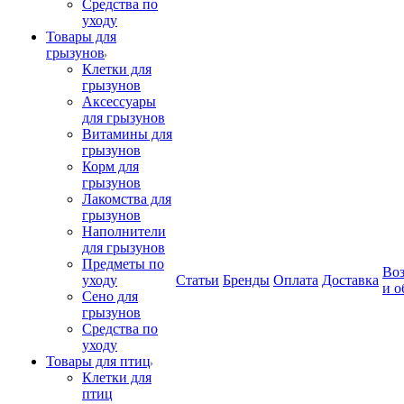
Средства по
уходу
Товары для
грызунов
Клетки для
грызунов
Аксессуары
для грызунов
Витамины для
грызунов
Корм для
грызунов
Лакомства для
грызунов
Наполнители
для грызунов
Предметы по
Воз
уходу
Статьи
Бренды
Оплата
Доставка
и о
Сено для
грызунов
Средства по
уходу
Товары для птиц
Клетки для
птиц