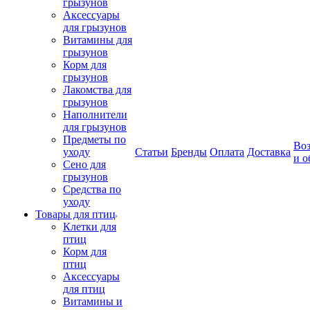
грызунов
Аксессуары
для грызунов
Витамины для
грызунов
Корм для
грызунов
Лакомства для
грызунов
Наполнители
для грызунов
Предметы по
Воз
уходу
Статьи
Бренды
Оплата
Доставка
и о
Сено для
грызунов
Средства по
уходу
Товары для птиц
Клетки для
птиц
Корм для
птиц
Аксессуары
для птиц
Витамины и