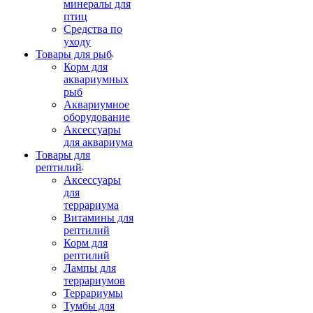
минералы для
птиц
Средства по
уходу
Товары для рыб
Корм для
аквариумных
рыб
Аквариумное
оборудование
Аксессуары
для аквариума
Товары для
рептилий
Аксессуары
для
террариума
Витамины для
рептилий
Корм для
рептилий
Лампы для
террариумов
Террариумы
Тумбы для