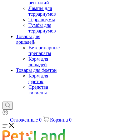
рептилий
Лампы для
террариумов
Террариумы
Тумбы для
террариумов
Товары для
лошадей
Ветеринарные
препараты
Корм для
лошадей
Товары для фреток
Корм для
фреток
Средства
гигиены
Отложенные
0
Корзина
0