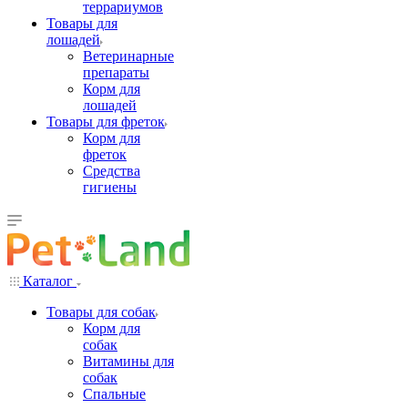
террариумов
Товары для
лошадей
Ветеринарные
препараты
Корм для
лошадей
Товары для фреток
Корм для
фреток
Средства
гигиены
Каталог
Товары для собак
Корм для
собак
Витамины для
собак
Спальные