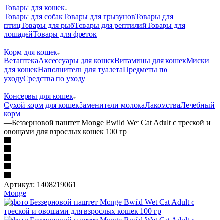
Товары для кошек
Товары для собак
Товары для грызунов
Товары для
птиц
Товары для рыб
Товары для рептилий
Товары для
лошадей
Товары для фреток
—
Корм для кошек
Ветаптека
Аксессуары для кошек
Витамины для кошек
Миски
для кошек
Наполнитель для туалета
Предметы по
уходу
Средства по уходу
—
Консервы для кошек
Сухой корм для кошек
Заменители молока
Лакомства
Лечебный
корм
—
Беззерновой паштет Monge Bwild Wet Cat Adult с треской и
овощами для взрослых кошек 100 гр
Артикул:
1408219061
Monge