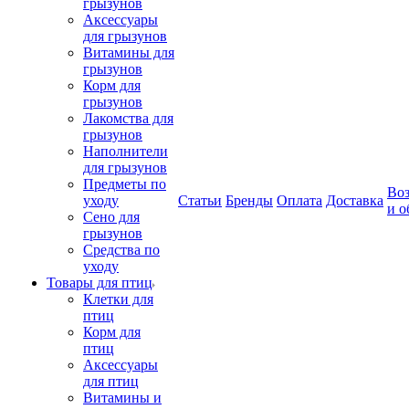
грызунов
Аксессуары
для грызунов
Витамины для
грызунов
Корм для
грызунов
Лакомства для
грызунов
Наполнители
для грызунов
Предметы по
Воз
уходу
Статьи
Бренды
Оплата
Доставка
и о
Сено для
грызунов
Средства по
уходу
Товары для птиц
Клетки для
птиц
Корм для
птиц
Аксессуары
для птиц
Витамины и