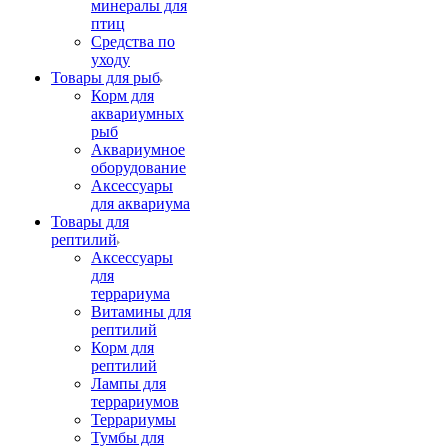
минералы для
птиц
Средства по
уходу
Товары для рыб
Корм для
аквариумных
рыб
Аквариумное
оборудование
Аксессуары
для аквариума
Товары для
рептилий
Аксессуары
для
террариума
Витамины для
рептилий
Корм для
рептилий
Лампы для
террариумов
Террариумы
Тумбы для