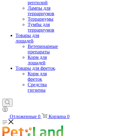
рептилий
Лампы для
террариумов
Террариумы
Тумбы для
террариумов
Товары для
лошадей
Ветеринарные
препараты
Корм для
лошадей
Товары для фреток
Корм для
фреток
Средства
гигиены
Отложенные
0
Корзина
0