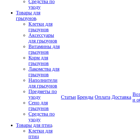
Средства по
уходу
Товары для
грызунов
Клетки для
грызунов
Аксессуары
для грызунов
Витамины для
грызунов
Корм для
грызунов
Лакомства для
грызунов
Наполнители
для грызунов
Предметы по
Воз
уходу
Статьи
Бренды
Оплата
Доставка
и о
Сено для
грызунов
Средства по
уходу
Товары для птиц
Клетки для
птиц