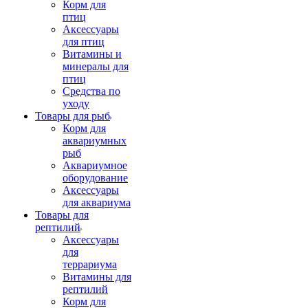
Корм для
птиц
Аксессуары
для птиц
Витамины и
минералы для
птиц
Средства по
уходу
Товары для рыб
Корм для
аквариумных
рыб
Аквариумное
оборудование
Аксессуары
для аквариума
Товары для
рептилий
Аксессуары
для
террариума
Витамины для
рептилий
Корм для