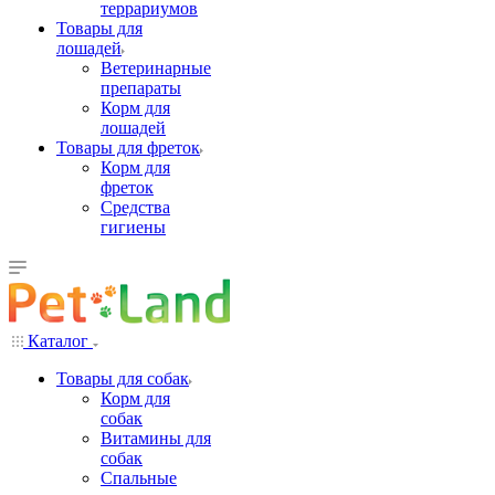
террариумов
Товары для
лошадей
Ветеринарные
препараты
Корм для
лошадей
Товары для фреток
Корм для
фреток
Средства
гигиены
Каталог
Товары для собак
Корм для
собак
Витамины для
собак
Спальные