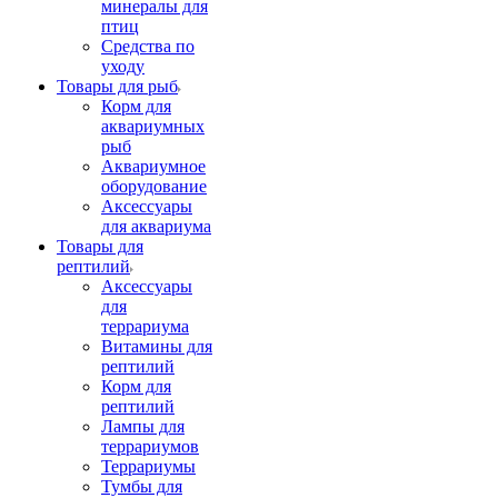
минералы для
птиц
Средства по
уходу
Товары для рыб
Корм для
аквариумных
рыб
Аквариумное
оборудование
Аксессуары
для аквариума
Товары для
рептилий
Аксессуары
для
террариума
Витамины для
рептилий
Корм для
рептилий
Лампы для
террариумов
Террариумы
Тумбы для