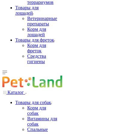
террариумов
Товары для
лошадей
Ветеринарные
препараты
Корм для
лошадей
Товары для фреток
Корм для
фреток
Средства
гигиены
Каталог
Товары для собак
Корм для
собак
Витамины для
собак
Спальные