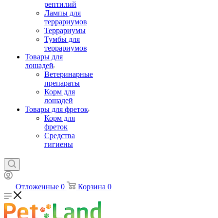
рептилий
Лампы для
террариумов
Террариумы
Тумбы для
террариумов
Товары для
лошадей
Ветеринарные
препараты
Корм для
лошадей
Товары для фреток
Корм для
фреток
Средства
гигиены
Отложенные
0
Корзина
0