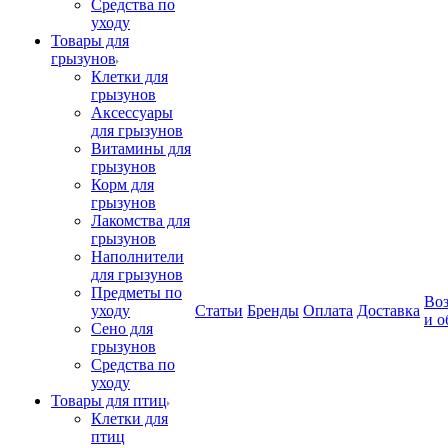
Средства по
уходу
Товары для
грызунов
Клетки для
грызунов
Аксессуары
для грызунов
Витамины для
грызунов
Корм для
грызунов
Лакомства для
грызунов
Наполнители
для грызунов
Предметы по
Воз
уходу
Статьи
Бренды
Оплата
Доставка
и о
Сено для
грызунов
Средства по
уходу
Товары для птиц
Клетки для
птиц