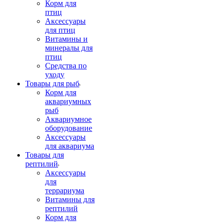
Корм для
птиц
Аксессуары
для птиц
Витамины и
минералы для
птиц
Средства по
уходу
Товары для рыб
Корм для
аквариумных
рыб
Аквариумное
оборудование
Аксессуары
для аквариума
Товары для
рептилий
Аксессуары
для
террариума
Витамины для
рептилий
Корм для