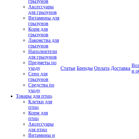
грызунов
Аксессуары
для грызунов
Витамины для
грызунов
Корм для
грызунов
Лакомства для
грызунов
Наполнители
для грызунов
Предметы по
Воз
уходу
Статьи
Бренды
Оплата
Доставка
и о
Сено для
грызунов
Средства по
уходу
Товары для птиц
Клетки для
птиц
Корм для
птиц
Аксессуары
для птиц
Витамины и