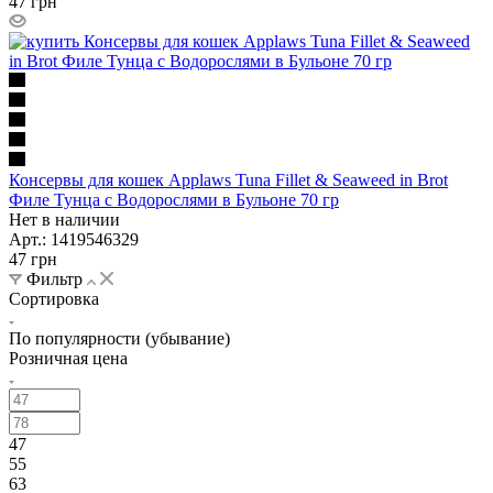
47
грн
Консервы для кошек Applaws Tuna Fillet & Seaweed in Brot
Филе Тунца с Водорослями в Бульоне 70 гр
Нет в наличии
Арт.: 1419546329
47
грн
Фильтр
Сортировка
По популярности (убывание)
Розничная цена
47
55
63