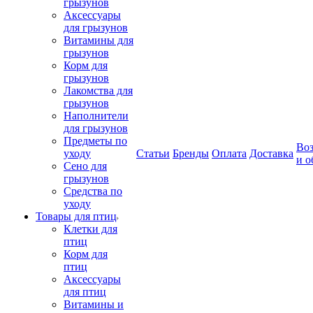
грызунов
Аксессуары
для грызунов
Витамины для
грызунов
Корм для
грызунов
Лакомства для
грызунов
Наполнители
для грызунов
Предметы по
Воз
уходу
Статьи
Бренды
Оплата
Доставка
и о
Сено для
грызунов
Средства по
уходу
Товары для птиц
Клетки для
птиц
Корм для
птиц
Аксессуары
для птиц
Витамины и