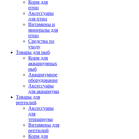
Корм для
птиц
Аксессуары
для птиц
Витамины и
минералы для
птиц
Средства по
уходу
Товары для рыб
Корм для
аквариумных
рыб
Аквариумное
оборудование
Аксессуары
для аквариума
Товары для
рептилий
Аксессуары
для
террариума
Витамины для
рептилий
Корм для