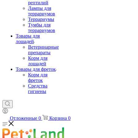
рептилий
Лампы для
террариумов
Террариумы
Тумбы для
террариумов
Товары для
лошадей
Ветеринарные
препараты
Корм для
лошадей
Товары для фреток
Корм для
фреток
Средства
гигиены
Отложенные
0
Корзина
0