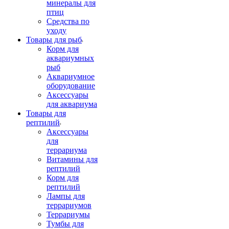
минералы для
птиц
Средства по
уходу
Товары для рыб
Корм для
аквариумных
рыб
Аквариумное
оборудование
Аксессуары
для аквариума
Товары для
рептилий
Аксессуары
для
террариума
Витамины для
рептилий
Корм для
рептилий
Лампы для
террариумов
Террариумы
Тумбы для