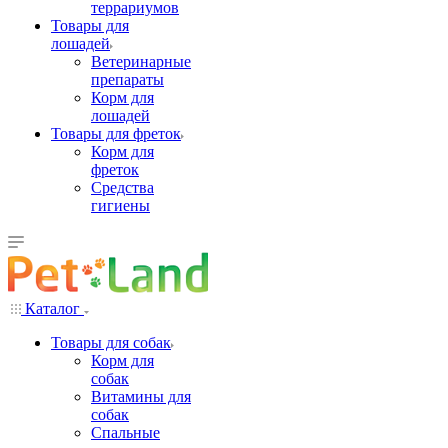
террариумов
Товары для
лошадей
Ветеринарные
препараты
Корм для
лошадей
Товары для фреток
Корм для
фреток
Средства
гигиены
Каталог
Товары для собак
Корм для
собак
Витамины для
собак
Спальные