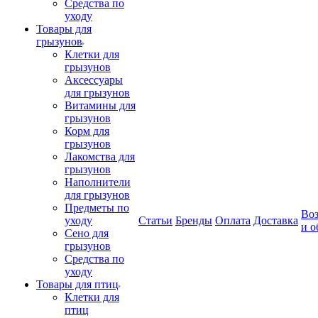
Средства по
уходу
Товары для
грызунов
Клетки для
грызунов
Аксессуары
для грызунов
Витамины для
грызунов
Корм для
грызунов
Лакомства для
грызунов
Наполнители
для грызунов
Предметы по
Воз
уходу
Статьи
Бренды
Оплата
Доставка
и о
Сено для
грызунов
Средства по
уходу
Товары для птиц
Клетки для
птиц