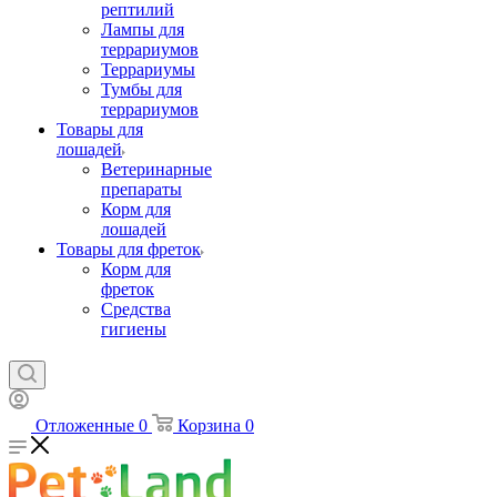
рептилий
Лампы для
террариумов
Террариумы
Тумбы для
террариумов
Товары для
лошадей
Ветеринарные
препараты
Корм для
лошадей
Товары для фреток
Корм для
фреток
Средства
гигиены
Отложенные
0
Корзина
0