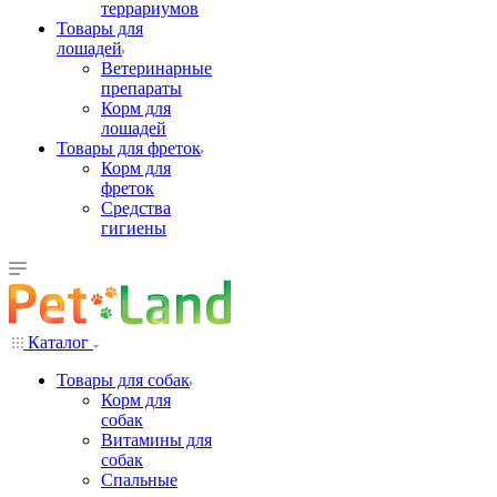
террариумов
Товары для
лошадей
Ветеринарные
препараты
Корм для
лошадей
Товары для фреток
Корм для
фреток
Средства
гигиены
Каталог
Товары для собак
Корм для
собак
Витамины для
собак
Спальные