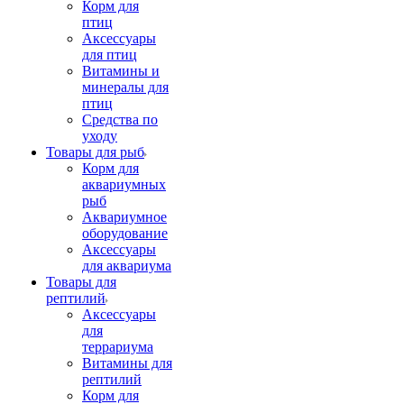
Корм для
птиц
Аксессуары
для птиц
Витамины и
минералы для
птиц
Средства по
уходу
Товары для рыб
Корм для
аквариумных
рыб
Аквариумное
оборудование
Аксессуары
для аквариума
Товары для
рептилий
Аксессуары
для
террариума
Витамины для
рептилий
Корм для