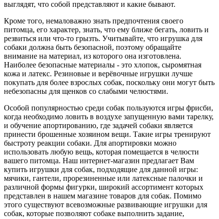
выглядят, что собой представляют и какие бывают.
Кроме того, немаловажно знать предпочтения своего
питомца, его характер, знать, что ему ближе бегать, ловить и
резвиться или что-то грызть. Учитывайте, что игрушка для
собаки должна быть безопасной, поэтому обращайте
внимание на материал, из которого она изготовлена.
Наиболее безопасные материалы - это хлопок, сыромятная
кожа и латекс. Резиновые и верёвочные игрушки лучше
покупать для более взрослых собак, поскольку они могут быть
небезопасны для щенков со слабыми челюстями.
Особой популярностью среди собак пользуются игры фрисби,
когда необходимо ловить в воздухе запущенную вами тарелку,
и обучение апортированию, где задачей собаки является
принести брошенные хозяином вещи. Такие игры тренируют
быстроту реакции собаки. Для апортировки можно
использовать любую вещь, которая помещается в челюсти
вашего питомца. Наш интернет-магазин предлагает Вам
купить игрушки для собак, подходящие для данной игры:
мячики, гантели, прорезиненные или латексные палочки и
различной формы фигурки, широкий ассортимент которых
представлен в нашем магазине товаров для собак. Помимо
этого существуют всевозможные развивающие игрушки для
собак, которые позволяют собаке выполнить задание,