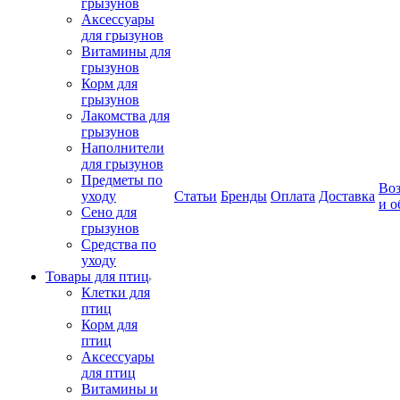
грызунов
Аксессуары
для грызунов
Витамины для
грызунов
Корм для
грызунов
Лакомства для
грызунов
Наполнители
для грызунов
Предметы по
Воз
уходу
Статьи
Бренды
Оплата
Доставка
и о
Сено для
грызунов
Средства по
уходу
Товары для птиц
Клетки для
птиц
Корм для
птиц
Аксессуары
для птиц
Витамины и