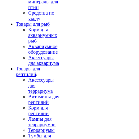
минералы для
птиц
Средства по
уходу
Товары для рыб
Корм для
аквариумных
рыб
Аквариумное
оборудование
Аксессуары
для аквариума
Товары для
рептилий
Аксессуары
для
террариума
Витамины для
рептилий
Корм для
рептилий
Лампы для
террариумов
Террариумы
Тумбы для