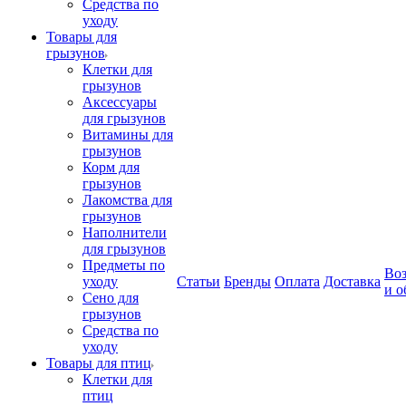
Средства по
уходу
Товары для
грызунов
Клетки для
грызунов
Аксессуары
для грызунов
Витамины для
грызунов
Корм для
грызунов
Лакомства для
грызунов
Наполнители
для грызунов
Предметы по
Воз
уходу
Статьи
Бренды
Оплата
Доставка
и о
Сено для
грызунов
Средства по
уходу
Товары для птиц
Клетки для
птиц