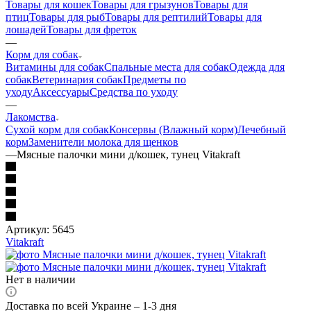
Товары для кошек
Товары для грызунов
Товары для
птиц
Товары для рыб
Товары для рептилий
Товары для
лошадей
Товары для фреток
—
Корм для собак
Витамины для собак
Спальные места для собак
Одежда для
собак
Ветеринария собак
Предметы по
уходу
Аксессуары
Средства по уходу
—
Лакомства
Сухой корм для собак
Консервы (Влажный корм)
Лечебный
корм
Заменители молока для щенков
—
Мясные палочки мини д/кошек, тунец Vitakraft
Артикул:
5645
Vitakraft
Нет в наличии
Доставка по всей Украине – 1-3 дня