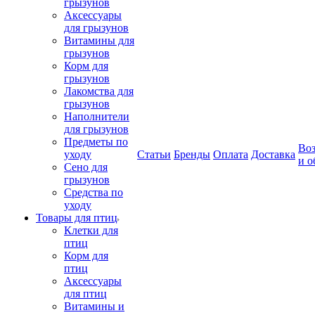
грызунов
Аксессуары
для грызунов
Витамины для
грызунов
Корм для
грызунов
Лакомства для
грызунов
Наполнители
для грызунов
Предметы по
Воз
уходу
Статьи
Бренды
Оплата
Доставка
и о
Сено для
грызунов
Средства по
уходу
Товары для птиц
Клетки для
птиц
Корм для
птиц
Аксессуары
для птиц
Витамины и