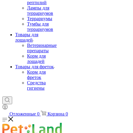
рептилий
Лампы для
террариумов
Террариумы
Тумбы для
террариумов
Товары для
лошадей
Ветеринарные
препараты
Корм для
лошадей
Товары для фреток
Корм для
фреток
Средства
гигиены
Отложенные
0
Корзина
0