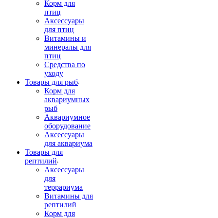
Корм для
птиц
Аксессуары
для птиц
Витамины и
минералы для
птиц
Средства по
уходу
Товары для рыб
Корм для
аквариумных
рыб
Аквариумное
оборудование
Аксессуары
для аквариума
Товары для
рептилий
Аксессуары
для
террариума
Витамины для
рептилий
Корм для