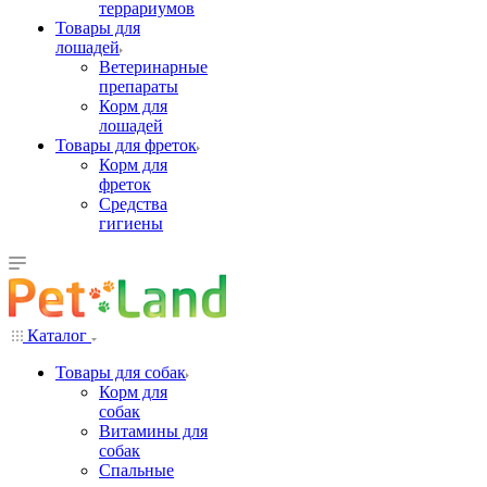
террариумов
Товары для
лошадей
Ветеринарные
препараты
Корм для
лошадей
Товары для фреток
Корм для
фреток
Средства
гигиены
Каталог
Товары для собак
Корм для
собак
Витамины для
собак
Спальные