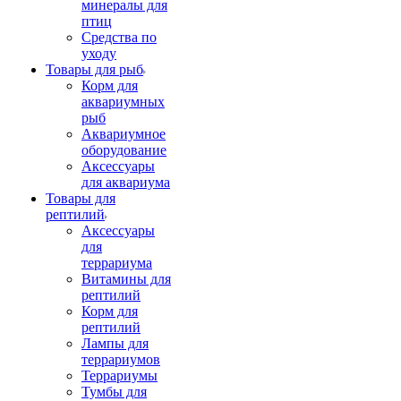
минералы для
птиц
Средства по
уходу
Товары для рыб
Корм для
аквариумных
рыб
Аквариумное
оборудование
Аксессуары
для аквариума
Товары для
рептилий
Аксессуары
для
террариума
Витамины для
рептилий
Корм для
рептилий
Лампы для
террариумов
Террариумы
Тумбы для