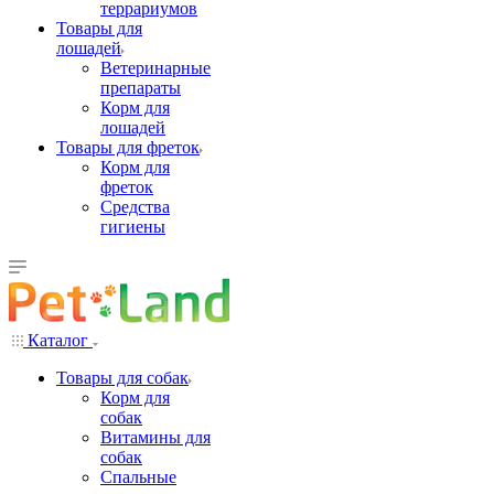
террариумов
Товары для
лошадей
Ветеринарные
препараты
Корм для
лошадей
Товары для фреток
Корм для
фреток
Средства
гигиены
Каталог
Товары для собак
Корм для
собак
Витамины для
собак
Спальные