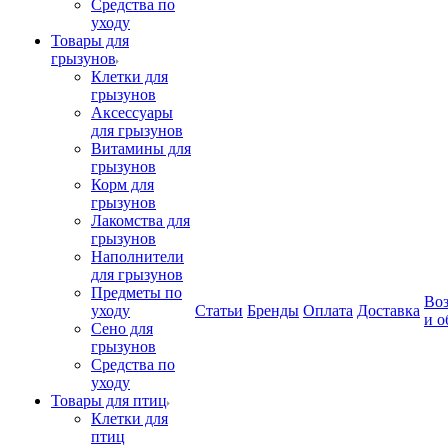
Средства по
уходу
Товары для
грызунов
Клетки для
грызунов
Аксессуары
для грызунов
Витамины для
грызунов
Корм для
грызунов
Лакомства для
грызунов
Наполнители
для грызунов
Предметы по
Воз
уходу
Статьи
Бренды
Оплата
Доставка
и о
Сено для
грызунов
Средства по
уходу
Товары для птиц
Клетки для
птиц