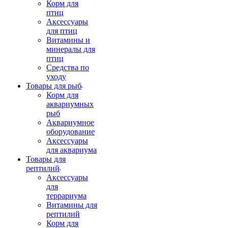
Корм для
птиц
Аксессуары
для птиц
Витамины и
минералы для
птиц
Средства по
уходу
Товары для рыб
Корм для
аквариумных
рыб
Аквариумное
оборудование
Аксессуары
для аквариума
Товары для
рептилий
Аксессуары
для
террариума
Витамины для
рептилий
Корм для