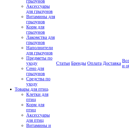
грызунов
Аксессуары
для грызунов
Витамины для
грызунов
Корм для
грызунов
Лакомства для
грызунов
Наполнители
для грызунов
Предметы по
Воз
уходу
Статьи
Бренды
Оплата
Доставка
и о
Сено для
грызунов
Средства по
уходу
Товары для птиц
Клетки для
птиц
Корм для
птиц
Аксессуары
для птиц
Витамины и