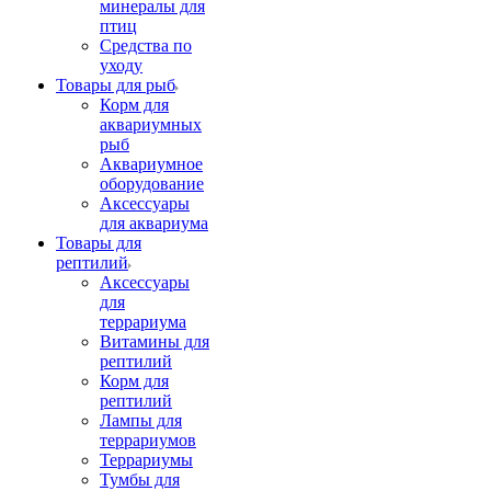
минералы для
птиц
Средства по
уходу
Товары для рыб
Корм для
аквариумных
рыб
Аквариумное
оборудование
Аксессуары
для аквариума
Товары для
рептилий
Аксессуары
для
террариума
Витамины для
рептилий
Корм для
рептилий
Лампы для
террариумов
Террариумы
Тумбы для