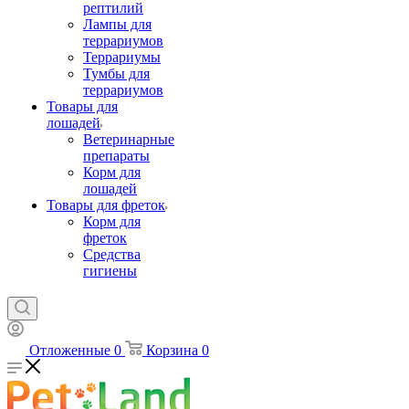
рептилий
Лампы для
террариумов
Террариумы
Тумбы для
террариумов
Товары для
лошадей
Ветеринарные
препараты
Корм для
лошадей
Товары для фреток
Корм для
фреток
Средства
гигиены
Отложенные
0
Корзина
0