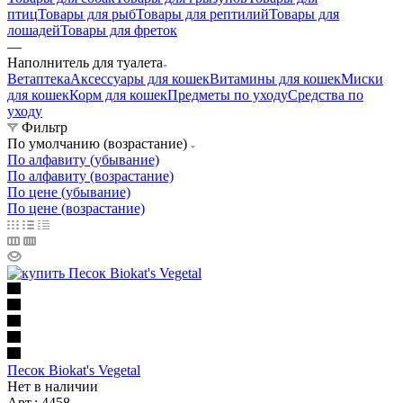
птиц
Товары для рыб
Товары для рептилий
Товары для
лошадей
Товары для фреток
—
Наполнитель для туалета
Ветаптека
Аксессуары для кошек
Витамины для кошек
Миски
для кошек
Корм для кошек
Предметы по уходу
Средства по
уходу
Фильтр
По умолчанию (возрастание)
По алфавиту (убывание)
По алфавиту (возрастание)
По цене (убывание)
По цене (возрастание)
Песок Biokat's Vegetal
Нет в наличии
Арт.: 4458