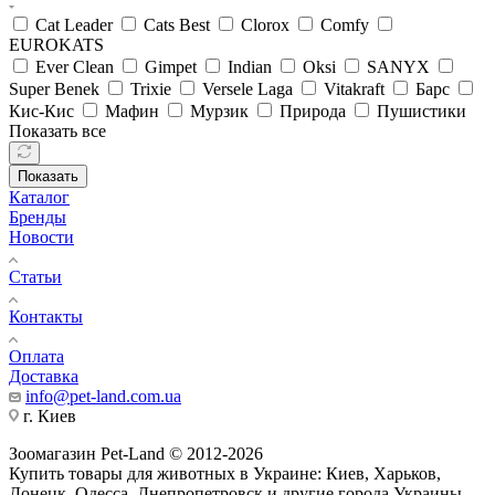
Cat Leader
Cats Best
Clorox
Comfy
EUROKATS
Ever Clean
Gimpet
Indian
Oksi
SANYX
Super Benek
Trixie
Versele Laga
Vitakraft
Барс
Кис-Кис
Мафин
Мурзик
Природа
Пушистики
Показать все
Показать
Каталог
Бренды
Новости
Статьи
Контакты
Оплата
Доставка
info@pet-land.com.ua
г. Киев
Зоомагазин Pet-Land © 2012-2026
Купить товары для животных в Украине: Киев, Харьков,
Донецк, Одесса, Днепропетровск и другие города Украины.