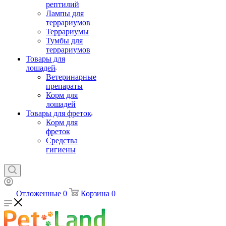
рептилий
Лампы для
террариумов
Террариумы
Тумбы для
террариумов
Товары для
лошадей
Ветеринарные
препараты
Корм для
лошадей
Товары для фреток
Корм для
фреток
Средства
гигиены
Отложенные
0
Корзина
0