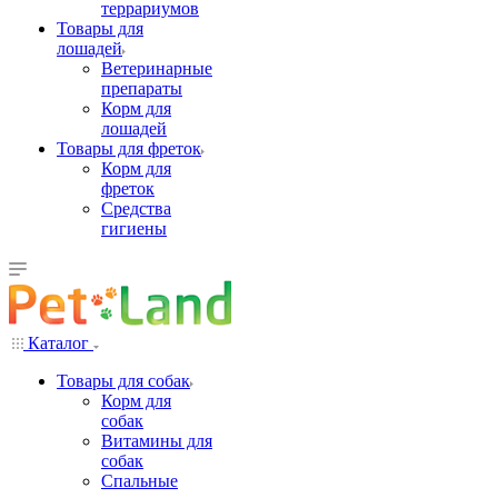
террариумов
Товары для
лошадей
Ветеринарные
препараты
Корм для
лошадей
Товары для фреток
Корм для
фреток
Средства
гигиены
Каталог
Товары для собак
Корм для
собак
Витамины для
собак
Спальные