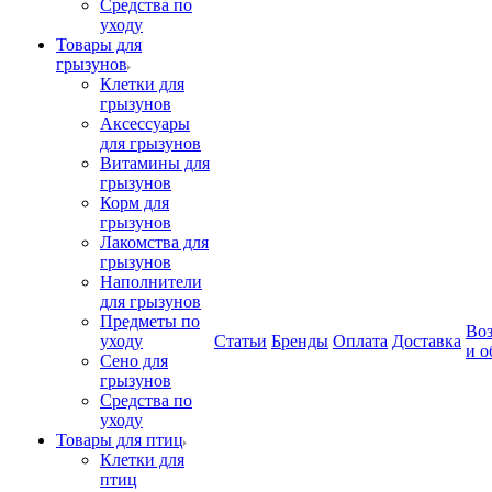
Средства по
уходу
Товары для
грызунов
Клетки для
грызунов
Аксессуары
для грызунов
Витамины для
грызунов
Корм для
грызунов
Лакомства для
грызунов
Наполнители
для грызунов
Предметы по
Воз
уходу
Статьи
Бренды
Оплата
Доставка
и о
Сено для
грызунов
Средства по
уходу
Товары для птиц
Клетки для
птиц