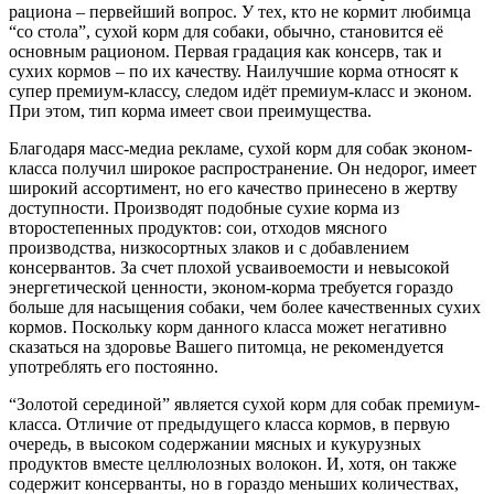
рациона – первейший вопрос. У тех, кто не кормит любимца
“со стола”, сухой корм для собаки, обычно, становится её
основным рационом. Первая градация как консерв, так и
сухих кормов – по их качеству. Наилучшие корма относят к
супер премиум-классу, следом идёт премиум-класс и эконом.
При этом, тип корма имеет свои преимущества.
Благодаря масс-медиа рекламе, сухой корм для собак эконом-
класса получил широкое распространение. Он недорог, имеет
широкий ассортимент, но его качество принесено в жертву
доступности. Производят подобные сухие корма из
второстепенных продуктов: сои, отходов мясного
производства, низкосортных злаков и с добавлением
консервантов. За счет плохой усваивоемости и невысокой
энергетической ценности, эконом-корма требуется гораздо
больше для насыщения собаки, чем более качественных сухих
кормов. Поскольку корм данного класса может негативно
сказаться на здоровье Вашего питомца, не рекомендуется
употреблять его постоянно.
“Золотой серединой” является сухой корм для собак премиум-
класса. Отличие от предыдущего класса кормов, в первую
очередь, в высоком содержании мясных и кукурузных
продуктов вместе целлюлозных волокон. И, хотя, он также
содержит консерванты, но в гораздо меньших количествах,