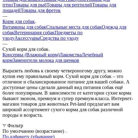
птиц
Товары для рыб
Товары для рептилий
Товары для
лошадей
Товары для фреток
—
Корм для собак
Витамины для собак
Спальные места для собак
Одежда для
собак
Ветеринария собак
Предметы по
уходу
Аксессуары
Средства по уходу
—
Сухой корм для собак
Консервы (Влажный корм)
Лакомства
Лечебный
корм
Заменители молока для щенков
Выразить любовь к своему четвероногому другу, можно
купив ему правильный корм. Сухой корм для собак – это
отличное и сбалансированное питание для вашей собаки. А
доступные цены сделали данный вид питания собак ещё
более популярным. В зависимости от категории сухие корма
бывают эконом, премиум и супер премиум-класса. Интернет-
магазин товаров для животных Pet-land предлагает вам
широкий ассортимент сухого корма для собак различной
породы и возраста.
Фильтр
По умолчанию (возрастание)
По алфавиту (убывание)