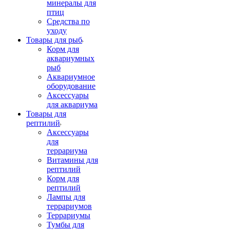
минералы для
птиц
Средства по
уходу
Товары для рыб
Корм для
аквариумных
рыб
Аквариумное
оборудование
Аксессуары
для аквариума
Товары для
рептилий
Аксессуары
для
террариума
Витамины для
рептилий
Корм для
рептилий
Лампы для
террариумов
Террариумы
Тумбы для