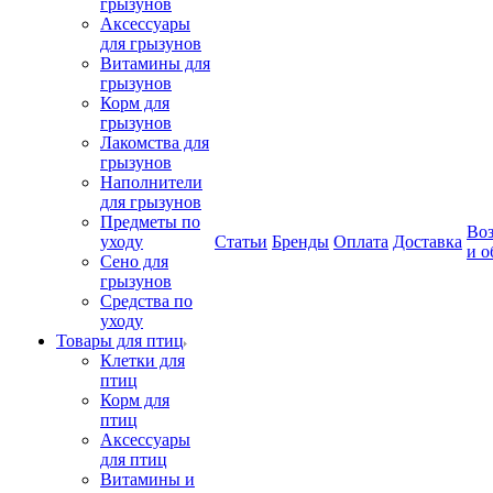
грызунов
Аксессуары
для грызунов
Витамины для
грызунов
Корм для
грызунов
Лакомства для
грызунов
Наполнители
для грызунов
Предметы по
Воз
уходу
Статьи
Бренды
Оплата
Доставка
и о
Сено для
грызунов
Средства по
уходу
Товары для птиц
Клетки для
птиц
Корм для
птиц
Аксессуары
для птиц
Витамины и