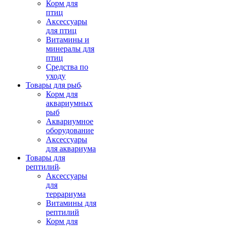
Корм для
птиц
Аксессуары
для птиц
Витамины и
минералы для
птиц
Средства по
уходу
Товары для рыб
Корм для
аквариумных
рыб
Аквариумное
оборудование
Аксессуары
для аквариума
Товары для
рептилий
Аксессуары
для
террариума
Витамины для
рептилий
Корм для