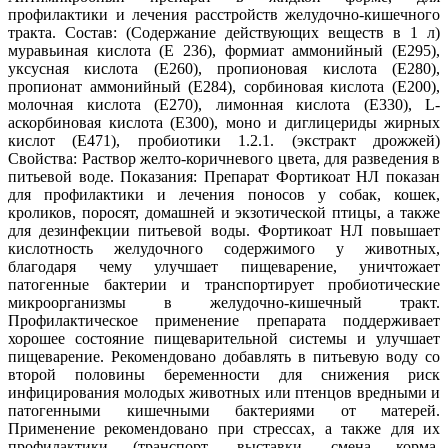
профилактики и лечения расстройств желудочно-кишечного
тракта. Состав: (Содержание действующих веществ в 1 л)
муравьиная кислота (Е 236), формиат аммонийный (Е295),
уксусная кислота (Е260), пропионовая кислота (Е280),
пропионат аммонийный (Е284), сорбиновая кислота (Е200),
молочная кислота (Е270), лимонная кислота (Е330), L-
аскорбиновая кислота (Е300), моно и диглицериды жирных
кислот (Е471), пробиотики 1.2.1. (экстракт дрожжей)
Свойства: Раствор желто-коричневого цвета, для разведения в
питьевой воде. Показания: Препарат Фортикоат НЛ показан
для профилактики и лечения поносов у собак, кошек,
кроликов, поросят, домашней и экзотической птицы, а также
для дезинфекции питьевой воды. Фортикоат НЛ повышает
кислотность желудочного содержимого у животных,
благодаря чему улучшает пищеварение, уничтожает
патогенные бактерии и транспортирует пробиотические
микроорганизмы в желудочно-кишечный тракт.
Профилактическое применение препарата поддерживает
хорошее состояние пищеварительной системы и улучшает
пищеварение. Рекомендовано добавлять в питьевую воду со
второй половины беременности для снижения риск
инфицирования молодых животных или птенцов вредными и
патогенными кишечными бактериями от матерей.
Применение рекомендовано при стрессах, а также для их
профилактики (транспорт, выставки, смена корма,