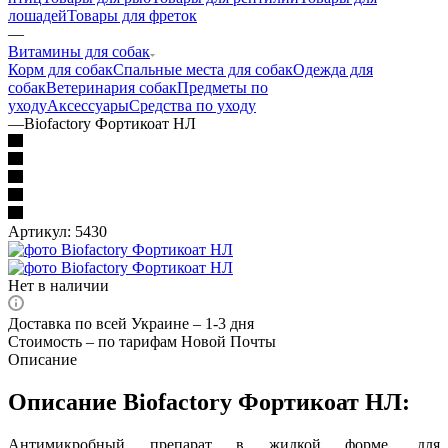
лошадей
Товары для фреток
—
Витамины для собак
Корм для собак
Спальные места для собак
Одежда для
собак
Ветеринария собак
Предметы по
уходу
Аксессуары
Средства по уходу
—
Biofactory Фортикоат НЛ
Артикул:
5430
Нет в наличии
Доставка по всей Украине – 1-3 дня
Стоимость – по тарифам Новой Почты
Описание
Описание Biofactory Фортикоат НЛ:
Антимикробный препарат в жидкой форме, для