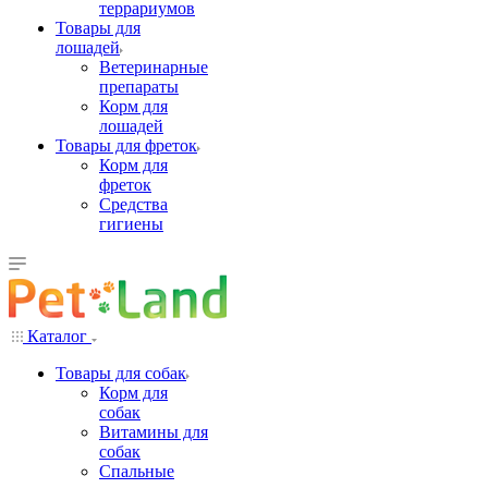
террариумов
Товары для
лошадей
Ветеринарные
препараты
Корм для
лошадей
Товары для фреток
Корм для
фреток
Средства
гигиены
Каталог
Товары для собак
Корм для
собак
Витамины для
собак
Спальные