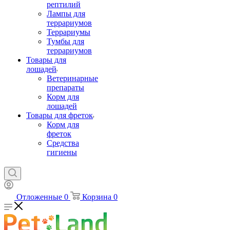
рептилий
Лампы для
террариумов
Террариумы
Тумбы для
террариумов
Товары для
лошадей
Ветеринарные
препараты
Корм для
лошадей
Товары для фреток
Корм для
фреток
Средства
гигиены
Отложенные
0
Корзина
0