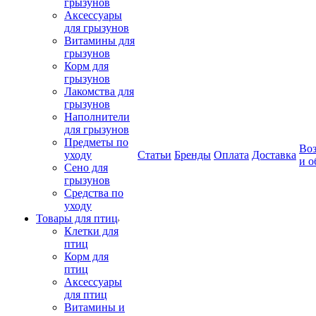
грызунов
Аксессуары
для грызунов
Витамины для
грызунов
Корм для
грызунов
Лакомства для
грызунов
Наполнители
для грызунов
Предметы по
Воз
уходу
Статьи
Бренды
Оплата
Доставка
и о
Сено для
грызунов
Средства по
уходу
Товары для птиц
Клетки для
птиц
Корм для
птиц
Аксессуары
для птиц
Витамины и