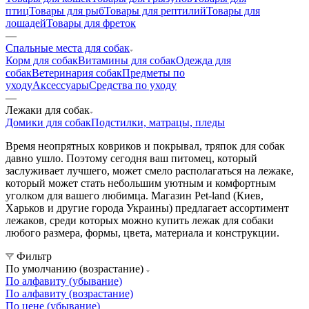
птиц
Товары для рыб
Товары для рептилий
Товары для
лошадей
Товары для фреток
—
Спальные места для собак
Корм для собак
Витамины для собак
Одежда для
собак
Ветеринария собак
Предметы по
уходу
Аксессуары
Средства по уходу
—
Лежаки для собак
Домики для собак
Подстилки, матрацы, пледы
Время неопрятных ковриков и покрывал, тряпок для собак
давно ушло. Поэтому сегодня ваш питомец, который
заслуживает лучшего, может смело располагаться на лежаке,
который может стать небольшим уютным и комфортным
уголком для вашего любимца. Магазин Pet-land (Киев,
Харьков и другие города Украины) предлагает ассортимент
лежаков, среди которых можно купить лежак для собаки
любого размера, формы, цвета, материала и конструкции.
Фильтр
По умолчанию (возрастание)
По алфавиту (убывание)
По алфавиту (возрастание)
По цене (убывание)