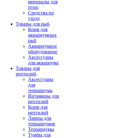
минералы для
птиц
Средства по
уходу
Товары для рыб
Корм для
аквариумных
рыб
Аквариумное
оборудование
Аксессуары
для аквариума
Товары для
рептилий
Аксессуары
для
террариума
Витамины для
рептилий
Корм для
рептилий
Лампы для
террариумов
Террариумы
Тумбы для