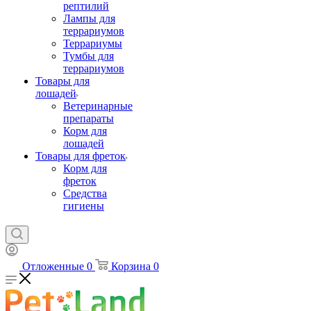
рептилий
Лампы для
террариумов
Террариумы
Тумбы для
террариумов
Товары для
лошадей
Ветеринарные
препараты
Корм для
лошадей
Товары для фреток
Корм для
фреток
Средства
гигиены
Отложенные
0
Корзина
0