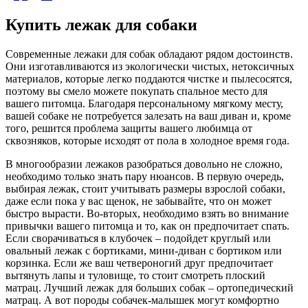
Купить лежак для собаки
Современные лежаки для собак обладают рядом достоинств.
Они изготавливаются из экологически чистых, нетоксичных
материалов, которые легко поддаются чистке и пылесосятся,
поэтому вы смело можете покупать спальное место для
вашего питомца. Благодаря персональному мягкому месту,
вашей собаке не потребуется залезать на ваш диван и, кроме
того, решится проблема защиты вашего любимца от
сквозняков, которые исходят от пола в холодное время года.
В многообразии лежаков разобраться довольно не сложно,
необходимо только знать пару нюансов. В первую очередь,
выбирая лежак, стоит учитывать размеры взрослой собаки,
даже если пока у вас щенок, не забывайте, что он может
быстро вырасти. Во-вторых, необходимо взять во внимание
привычки вашего питомца и то, как он предпочитает спать.
Если сворачиваться в клубочек – подойдет круглый или
овальный лежак с бортиками, мини-диван с бортиком или
корзинка. Если же ваш четвероногий друг предпочитает
вытянуть лапы и туловище, то стоит смотреть плоский
матрац. Лучший лежак для больших собак – ортопедический
матрац. А вот породы собачек-малышек могут комфортно