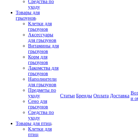
Средства по
уходу
Товары для
грызунов
Клетки для
грызунов
Аксессуары
для грызунов
Витамины для
грызунов
Корм для
грызунов
Лакомства для
грызунов
Наполнители
для грызунов
Предметы по
Воз
уходу
Статьи
Бренды
Оплата
Доставка
и о
Сено для
грызунов
Средства по
уходу
Товары для птиц
Клетки для
птиц