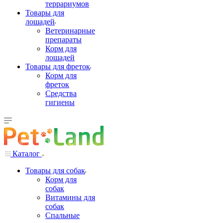
террариумов
Товары для
лошадей
Ветеринарные
препараты
Корм для
лошадей
Товары для фреток
Корм для
фреток
Средства
гигиены
Каталог
Товары для собак
Корм для
собак
Витамины для
собак
Спальные