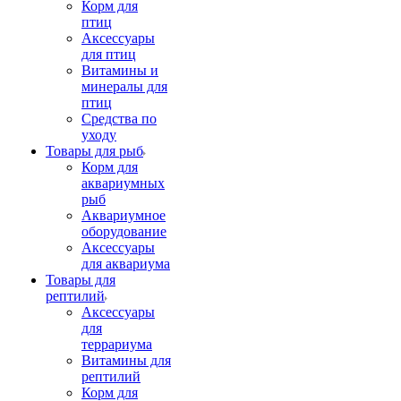
Корм для
птиц
Аксессуары
для птиц
Витамины и
минералы для
птиц
Средства по
уходу
Товары для рыб
Корм для
аквариумных
рыб
Аквариумное
оборудование
Аксессуары
для аквариума
Товары для
рептилий
Аксессуары
для
террариума
Витамины для
рептилий
Корм для