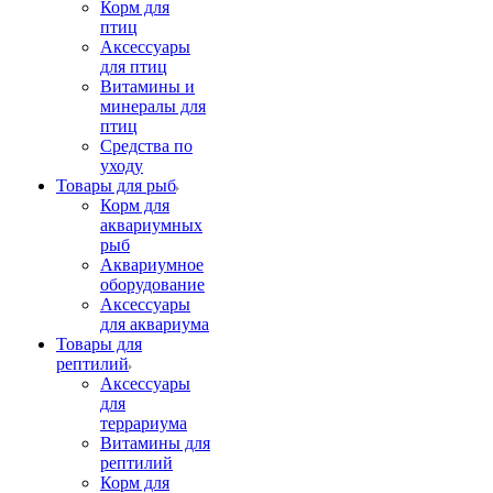
Корм для
птиц
Аксессуары
для птиц
Витамины и
минералы для
птиц
Средства по
уходу
Товары для рыб
Корм для
аквариумных
рыб
Аквариумное
оборудование
Аксессуары
для аквариума
Товары для
рептилий
Аксессуары
для
террариума
Витамины для
рептилий
Корм для