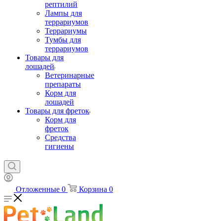
рептилий
Лампы для
террариумов
Террариумы
Тумбы для
террариумов
Товары для
лошадей
Ветеринарные
препараты
Корм для
лошадей
Товары для фреток
Корм для
фреток
Средства
гигиены
Отложенные
0
Корзина
0