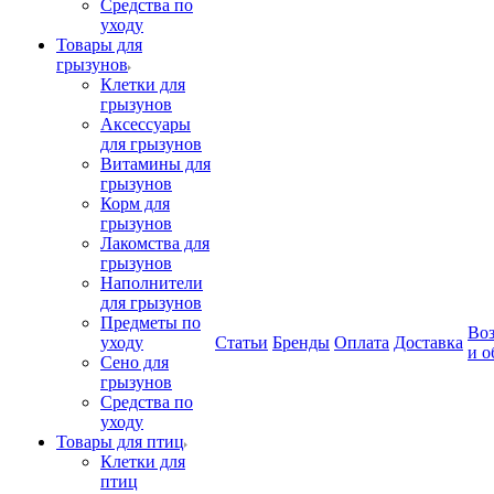
Средства по
уходу
Товары для
грызунов
Клетки для
грызунов
Аксессуары
для грызунов
Витамины для
грызунов
Корм для
грызунов
Лакомства для
грызунов
Наполнители
для грызунов
Предметы по
Воз
уходу
Статьи
Бренды
Оплата
Доставка
и о
Сено для
грызунов
Средства по
уходу
Товары для птиц
Клетки для
птиц