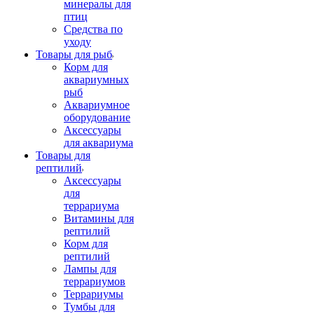
минералы для
птиц
Средства по
уходу
Товары для рыб
Корм для
аквариумных
рыб
Аквариумное
оборудование
Аксессуары
для аквариума
Товары для
рептилий
Аксессуары
для
террариума
Витамины для
рептилий
Корм для
рептилий
Лампы для
террариумов
Террариумы
Тумбы для