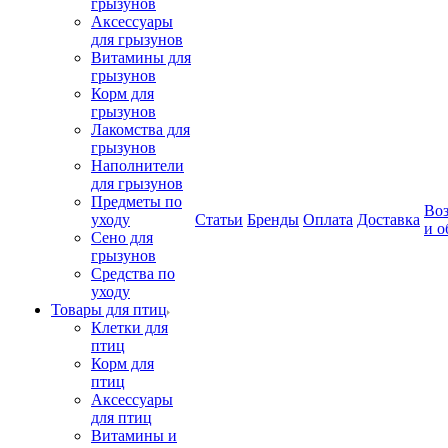
грызунов
Аксессуары
для грызунов
Витамины для
грызунов
Корм для
грызунов
Лакомства для
грызунов
Наполнители
для грызунов
Предметы по
Воз
уходу
Статьи
Бренды
Оплата
Доставка
и о
Сено для
грызунов
Средства по
уходу
Товары для птиц
Клетки для
птиц
Корм для
птиц
Аксессуары
для птиц
Витамины и