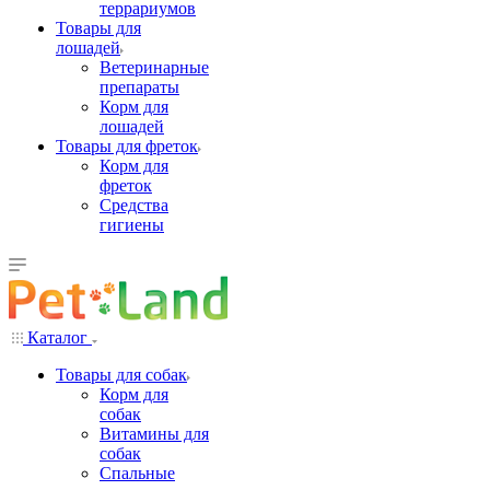
террариумов
Товары для
лошадей
Ветеринарные
препараты
Корм для
лошадей
Товары для фреток
Корм для
фреток
Средства
гигиены
Каталог
Товары для собак
Корм для
собак
Витамины для
собак
Спальные