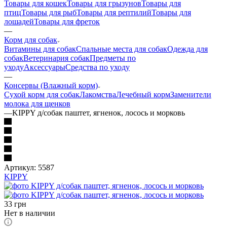
Товары для кошек
Товары для грызунов
Товары для
птиц
Товары для рыб
Товары для рептилий
Товары для
лошадей
Товары для фреток
—
Корм для собак
Витамины для собак
Спальные места для собак
Одежда для
собак
Ветеринария собак
Предметы по
уходу
Аксессуары
Средства по уходу
—
Консервы (Влажный корм)
Сухой корм для собак
Лакомства
Лечебный корм
Заменители
молока для щенков
—
KIPPY д/собак паштет, ягненок, лосось и морковь
Артикул:
5587
KIPPY
33
грн
Нет в наличии