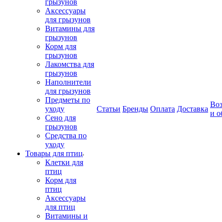
грызунов
Аксессуары
для грызунов
Витамины для
грызунов
Корм для
грызунов
Лакомства для
грызунов
Наполнители
для грызунов
Предметы по
Воз
уходу
Статьи
Бренды
Оплата
Доставка
и о
Сено для
грызунов
Средства по
уходу
Товары для птиц
Клетки для
птиц
Корм для
птиц
Аксессуары
для птиц
Витамины и