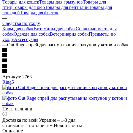
Товары для кошек
Товары для грызунов
Товары для
птиц
Товары для рыб
Товары для рептилий
Товары для
лошадей
Товары для фреток
—
Средства по уходу
Корм для собак
Витамины для собак
Спальные места для
собак
Одежда для собак
Ветеринария собак
Предметы по
уходу
Аксессуары
—
Out Rage спрей для распутывания колтунов у котов и собак
Артикул:
2763
Ring5
Нет в наличии
Доставка по всей Украине – 1-3 дня
Стоимость – по тарифам Новой Почты
Описание