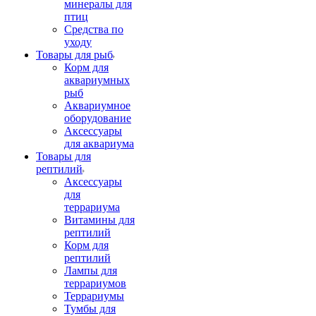
минералы для
птиц
Средства по
уходу
Товары для рыб
Корм для
аквариумных
рыб
Аквариумное
оборудование
Аксессуары
для аквариума
Товары для
рептилий
Аксессуары
для
террариума
Витамины для
рептилий
Корм для
рептилий
Лампы для
террариумов
Террариумы
Тумбы для