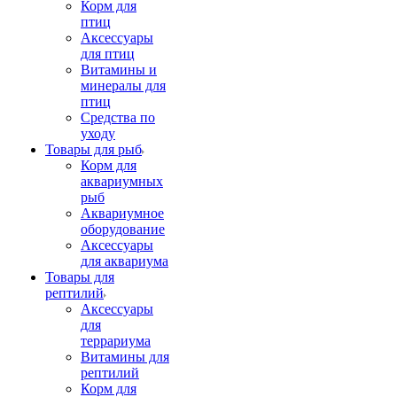
Корм для
птиц
Аксессуары
для птиц
Витамины и
минералы для
птиц
Средства по
уходу
Товары для рыб
Корм для
аквариумных
рыб
Аквариумное
оборудование
Аксессуары
для аквариума
Товары для
рептилий
Аксессуары
для
террариума
Витамины для
рептилий
Корм для