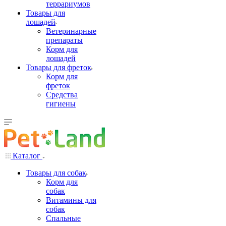
террариумов
Товары для
лошадей
Ветеринарные
препараты
Корм для
лошадей
Товары для фреток
Корм для
фреток
Средства
гигиены
Каталог
Товары для собак
Корм для
собак
Витамины для
собак
Спальные