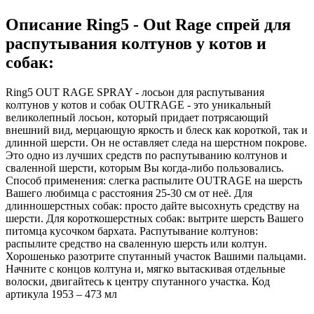
Описание Ring5 - Out Rage спрей для
распутывания колтунов у котов и
собак:
Ring5 OUT RAGE SPRAY - лосьон для распутывания
колтунов у котов и собак OUTRAGE - это уникальный
великолепный лосьон, который придает потрясающий
внешний вид, мерцающую яркость и блеск как короткой, так и
длинной шерсти. Он не оставляет следа на шерстном покрове.
Это одно из лучших средств по распутыванию колтунов и
сваленной шерсти, которым Вы когда-либо пользовались.
Способ применения: слегка распылите OUTRAGE на шерсть
Вашего любимца с расстояния 25-30 см от неё. Для
длинношерстных собак: просто дайте высохнуть средству на
шерсти. Для короткошерстных собак: вытрите шерсть Вашего
питомца кусочком бархата. Распутывание колтунов:
распылите средство на сваленную шерсть или колтун.
Хорошенько разотрите спутанный участок Вашими пальцами.
Начните с концов колтуна и, мягко вытаскивая отдельные
волоски, двигайтесь к центру спутанного участка. Код
артикула 1953 – 473 мл