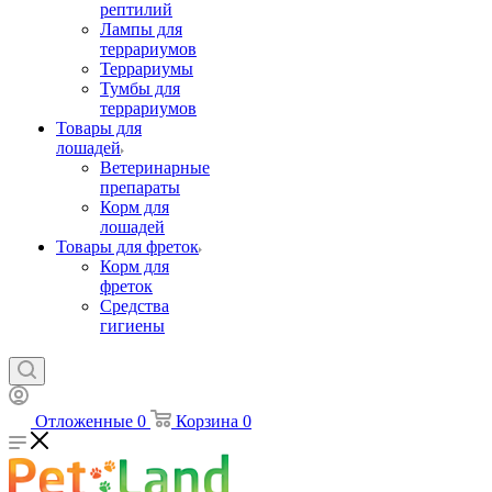
рептилий
Лампы для
террариумов
Террариумы
Тумбы для
террариумов
Товары для
лошадей
Ветеринарные
препараты
Корм для
лошадей
Товары для фреток
Корм для
фреток
Средства
гигиены
Отложенные
0
Корзина
0