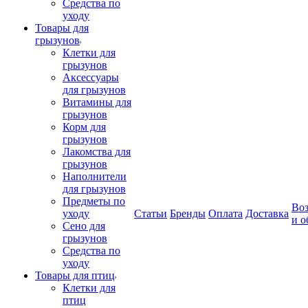
Средства по
уходу
Товары для
грызунов
Клетки для
грызунов
Аксессуары
для грызунов
Витамины для
грызунов
Корм для
грызунов
Лакомства для
грызунов
Наполнители
для грызунов
Предметы по
Воз
уходу
Статьи
Бренды
Оплата
Доставка
и о
Сено для
грызунов
Средства по
уходу
Товары для птиц
Клетки для
птиц