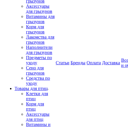
грызунов
Аксессуары
для грызунов
Витамины для
грызунов
Корм для
грызунов
Лакомства для
грызунов
Наполнители
для грызунов
Предметы по
Воз
уходу
Статьи
Бренды
Оплата
Доставка
и о
Сено для
грызунов
Средства по
уходу
Товары для птиц
Клетки для
птиц
Корм для
птиц
Аксессуары
для птиц
Витамины и