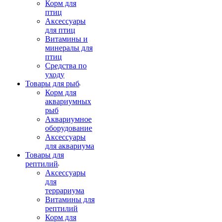
Корм для
птиц
Аксессуары
для птиц
Витамины и
минералы для
птиц
Средства по
уходу
Товары для рыб
Корм для
аквариумных
рыб
Аквариумное
оборудование
Аксессуары
для аквариума
Товары для
рептилий
Аксессуары
для
террариума
Витамины для
рептилий
Корм для