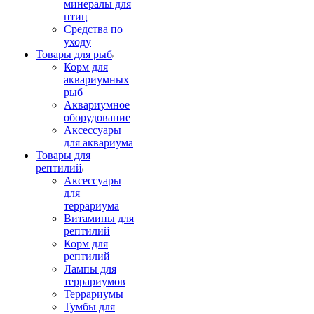
минералы для
птиц
Средства по
уходу
Товары для рыб
Корм для
аквариумных
рыб
Аквариумное
оборудование
Аксессуары
для аквариума
Товары для
рептилий
Аксессуары
для
террариума
Витамины для
рептилий
Корм для
рептилий
Лампы для
террариумов
Террариумы
Тумбы для