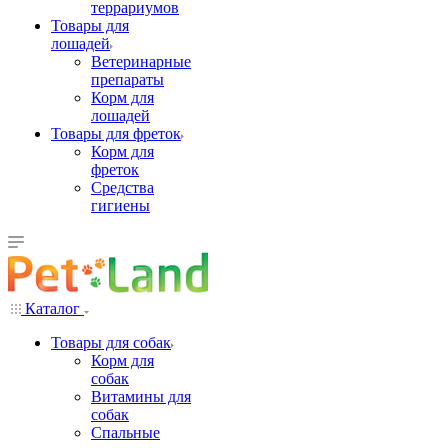
террариумов
Товары для
лошадей
Ветеринарные
препараты
Корм для
лошадей
Товары для фреток
Корм для
фреток
Средства
гигиены
Каталог
Товары для собак
Корм для
собак
Витамины для
собак
Спальные