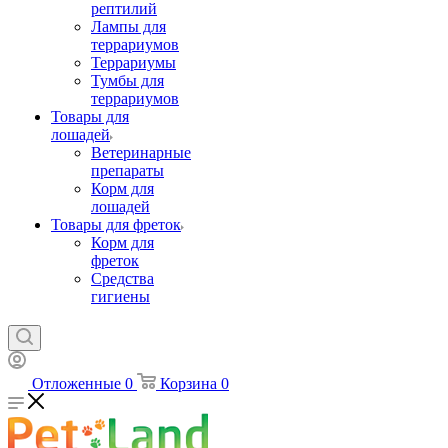
рептилий
Лампы для
террариумов
Террариумы
Тумбы для
террариумов
Товары для
лошадей
Ветеринарные
препараты
Корм для
лошадей
Товары для фреток
Корм для
фреток
Средства
гигиены
Отложенные
0
Корзина
0