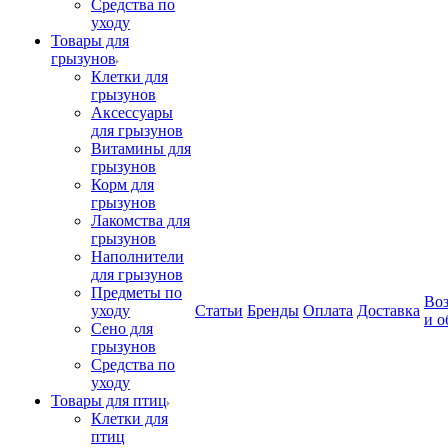
Средства по
уходу
Товары для
грызунов
Клетки для
грызунов
Аксессуары
для грызунов
Витамины для
грызунов
Корм для
грызунов
Лакомства для
грызунов
Наполнители
для грызунов
Предметы по
Воз
уходу
Статьи
Бренды
Оплата
Доставка
и о
Сено для
грызунов
Средства по
уходу
Товары для птиц
Клетки для
птиц