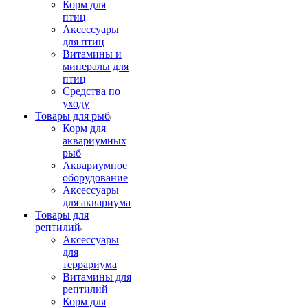
Корм для
птиц
Аксессуары
для птиц
Витамины и
минералы для
птиц
Средства по
уходу
Товары для рыб
Корм для
аквариумных
рыб
Аквариумное
оборудование
Аксессуары
для аквариума
Товары для
рептилий
Аксессуары
для
террариума
Витамины для
рептилий
Корм для