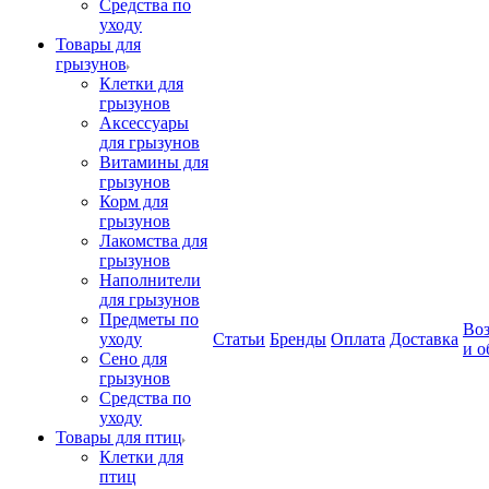
Средства по
уходу
Товары для
грызунов
Клетки для
грызунов
Аксессуары
для грызунов
Витамины для
грызунов
Корм для
грызунов
Лакомства для
грызунов
Наполнители
для грызунов
Предметы по
Воз
уходу
Статьи
Бренды
Оплата
Доставка
и о
Сено для
грызунов
Средства по
уходу
Товары для птиц
Клетки для
птиц