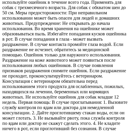
используйте ошейник в течение всего года. Применять для
собак с трехмесячного возраста. Для собак с обхватом шеи до
50 см. Меры предосторожности: При неправильном
использовании может быть опасен для людей и домашних
животных. Предупреждение: Не открывать до начала
использования. Во время хранения на ошейнике может
образовываться пыль. Избегайте попадания кусков ошейника
в рот. В случае попадания в глаза - может вызвать
раздражение. В случае контакта промойте глаза водой. Если
раздражение не исчезнет, обратитесь за медицинской
помощью. Ошейник только для наружного использования.
Раздражение на коже животного может появиться после
использования любых ошейников. В случае появления
признаков раздражения снимите ошейник. Если раздражение
не проходит, проконсультируйтесь с ветеринаром.
Консультация с ветеринаром обязательна перед
использованием этого продукта для ослабленных, пожилых,
находящихся на лечении, беременных или кормящих
животных. Не используйте ошейник для собак младше 12
недель. Первая помощь: В случае проглатывания: 1. Вызовите
службу контроля по ядам или доктора для немедленной
консультации. 2. Дайте проглотившему стакан воды, если он
может глотать. 3. Не вызывайте рвоту, пока служба контроля
по ядам или доктор не скажут сделать этого. 4. Не кладите
ничего в рот, если проглотивший без сознания. В случае