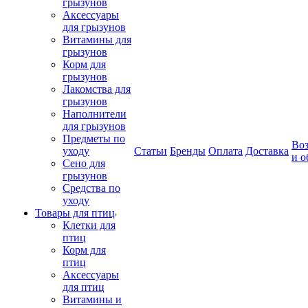
грызунов
Аксессуары
для грызунов
Витамины для
грызунов
Корм для
грызунов
Лакомства для
грызунов
Наполнители
для грызунов
Предметы по
Воз
уходу
Статьи
Бренды
Оплата
Доставка
и о
Сено для
грызунов
Средства по
уходу
Товары для птиц
Клетки для
птиц
Корм для
птиц
Аксессуары
для птиц
Витамины и