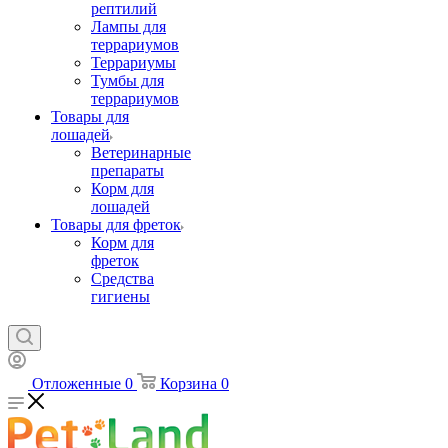
рептилий
Лампы для
террариумов
Террариумы
Тумбы для
террариумов
Товары для
лошадей
Ветеринарные
препараты
Корм для
лошадей
Товары для фреток
Корм для
фреток
Средства
гигиены
Отложенные
0
Корзина
0