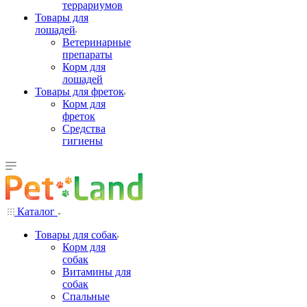
террариумов
Товары для
лошадей
Ветеринарные
препараты
Корм для
лошадей
Товары для фреток
Корм для
фреток
Средства
гигиены
Каталог
Товары для собак
Корм для
собак
Витамины для
собак
Спальные