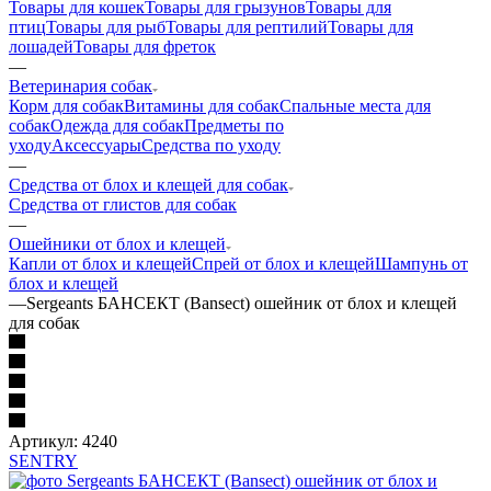
Товары для кошек
Товары для грызунов
Товары для
птиц
Товары для рыб
Товары для рептилий
Товары для
лошадей
Товары для фреток
—
Ветеринария собак
Корм для собак
Витамины для собак
Спальные места для
собак
Одежда для собак
Предметы по
уходу
Аксессуары
Средства по уходу
—
Средства от блох и клещей для собак
Средства от глистов для собак
—
Ошейники от блох и клещей
Капли от блох и клещей
Спрей от блох и клещей
Шампунь от
блох и клещей
—
Sergeants БАНСЕКТ (Bansect) ошейник от блох и клещей
для собак
Артикул:
4240
SENTRY