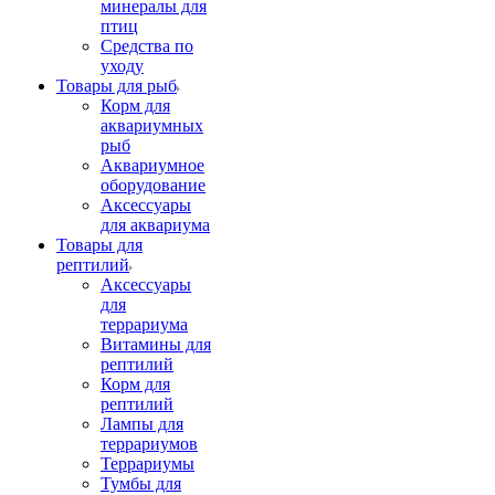
минералы для
птиц
Средства по
уходу
Товары для рыб
Корм для
аквариумных
рыб
Аквариумное
оборудование
Аксессуары
для аквариума
Товары для
рептилий
Аксессуары
для
террариума
Витамины для
рептилий
Корм для
рептилий
Лампы для
террариумов
Террариумы
Тумбы для