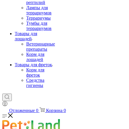
рептилий
Лампы для
террариумов
Террариумы
Тумбы для
террариумов
Товары для
лошадей
Ветеринарные
препараты
Корм для
лошадей
Товары для фреток
Корм для
фреток
Средства
гигиены
Отложенные
0
Корзина
0