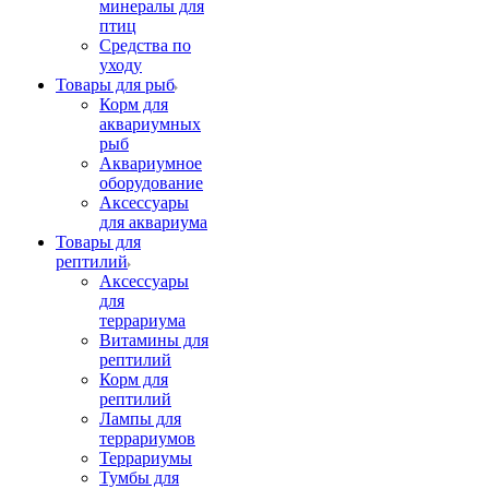
минералы для
птиц
Средства по
уходу
Товары для рыб
Корм для
аквариумных
рыб
Аквариумное
оборудование
Аксессуары
для аквариума
Товары для
рептилий
Аксессуары
для
террариума
Витамины для
рептилий
Корм для
рептилий
Лампы для
террариумов
Террариумы
Тумбы для