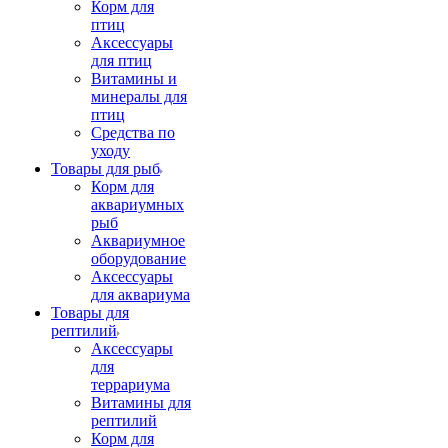
Корм для
птиц
Аксессуары
для птиц
Витамины и
минералы для
птиц
Средства по
уходу
Товары для рыб
Корм для
аквариумных
рыб
Аквариумное
оборудование
Аксессуары
для аквариума
Товары для
рептилий
Аксессуары
для
террариума
Витамины для
рептилий
Корм для