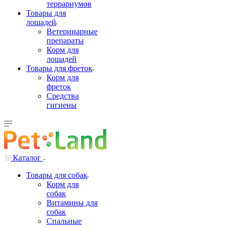
террариумов
Товары для
лошадей
Ветеринарные
препараты
Корм для
лошадей
Товары для фреток
Корм для
фреток
Средства
гигиены
Каталог
Товары для собак
Корм для
собак
Витамины для
собак
Спальные