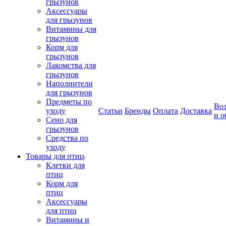
грызунов
Аксессуары
для грызунов
Витамины для
грызунов
Корм для
грызунов
Лакомства для
грызунов
Наполнители
для грызунов
Предметы по
Воз
уходу
Статьи
Бренды
Оплата
Доставка
и о
Сено для
грызунов
Средства по
уходу
Товары для птиц
Клетки для
птиц
Корм для
птиц
Аксессуары
для птиц
Витамины и