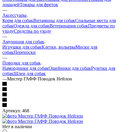
лошадей
Товары для фреток
—
Аксессуары
Корм для собак
Витамины для собак
Спальные места для
собак
Одежда для собак
Ветеринария собак
Предметы по
уходу
Средства по уходу
—
Амуниция для собак
Игрушки для собак
Клетки, вольеры
Миски для
собак
Переноски
—
Поводки для собак
Намордники для собак
Ошейники для собак
Рулетки для
собак
Шлеи для собак
—
Мистер ГАФФ Поводок Нейлон
Артикул:
468
Нет в наличии