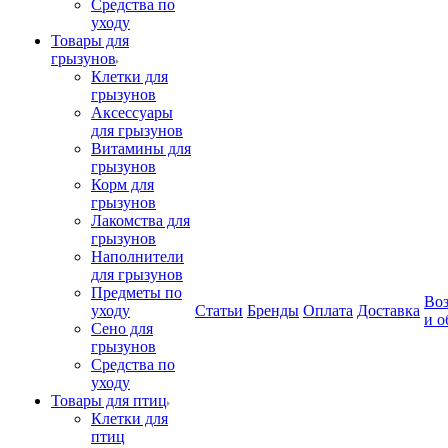
Средства по
уходу
Товары для
грызунов
Клетки для
грызунов
Аксессуары
для грызунов
Витамины для
грызунов
Корм для
грызунов
Лакомства для
грызунов
Наполнители
для грызунов
Предметы по
Воз
уходу
Статьи
Бренды
Оплата
Доставка
и о
Сено для
грызунов
Средства по
уходу
Товары для птиц
Клетки для
птиц