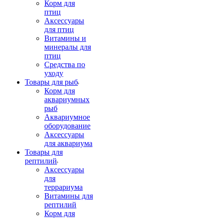
Корм для
птиц
Аксессуары
для птиц
Витамины и
минералы для
птиц
Средства по
уходу
Товары для рыб
Корм для
аквариумных
рыб
Аквариумное
оборудование
Аксессуары
для аквариума
Товары для
рептилий
Аксессуары
для
террариума
Витамины для
рептилий
Корм для