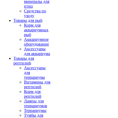
минералы для
птиц
Средства по
уходу
Товары для рыб
Корм для
аквариумных
рыб
Аквариумное
оборудование
Аксессуары
для аквариума
Товары для
рептилий
Аксессуары
для
террариума
Витамины для
рептилий
Корм для
рептилий
Лампы для
террариумов
Террариумы
Тумбы для