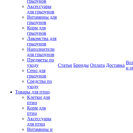
грызунов
Аксессуары
для грызунов
Витамины для
грызунов
Корм для
грызунов
Лакомства для
грызунов
Наполнители
для грызунов
Предметы по
Воз
уходу
Статьи
Бренды
Оплата
Доставка
и о
Сено для
грызунов
Средства по
уходу
Товары для птиц
Клетки для
птиц
Корм для
птиц
Аксессуары
для птиц
Витамины и