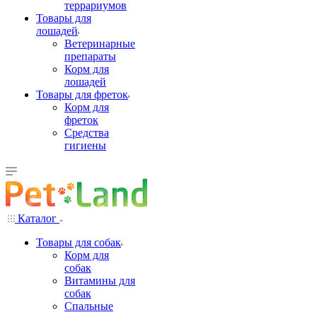
террариумов
Товары для
лошадей
Ветеринарные
препараты
Корм для
лошадей
Товары для фреток
Корм для
фреток
Средства
гигиены
Каталог
Товары для собак
Корм для
собак
Витамины для
собак
Спальные