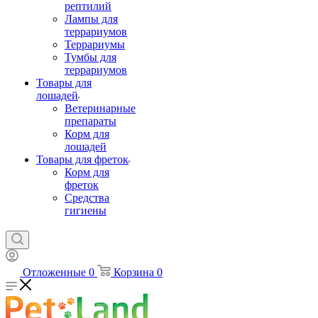
рептилий
Лампы для
террариумов
Террариумы
Тумбы для
террариумов
Товары для
лошадей
Ветеринарные
препараты
Корм для
лошадей
Товары для фреток
Корм для
фреток
Средства
гигиены
Отложенные
0
Корзина
0