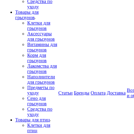
Средства по
уходу
Товары для
грызунов
Клетки для
грызунов
Аксессуары
для грызунов
Витамины для
грызунов
Корм для
грызунов
Лакомства для
грызунов
Наполнители
для грызунов
Предметы по
Воз
уходу
Статьи
Бренды
Оплата
Доставка
и о
Сено для
грызунов
Средства по
уходу
Товары для птиц
Клетки для
птиц