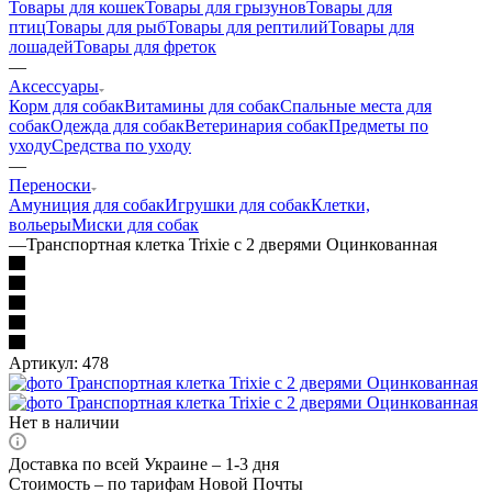
Товары для кошек
Товары для грызунов
Товары для
птиц
Товары для рыб
Товары для рептилий
Товары для
лошадей
Товары для фреток
—
Аксессуары
Корм для собак
Витамины для собак
Спальные места для
собак
Одежда для собак
Ветеринария собак
Предметы по
уходу
Средства по уходу
—
Переноски
Амуниция для собак
Игрушки для собак
Клетки,
вольеры
Миски для собак
—
Транспортная клетка Trixie с 2 дверями Оцинкованная
Артикул:
478
Нет в наличии
Доставка по всей Украине – 1-3 дня
Стоимость – по тарифам Новой Почты