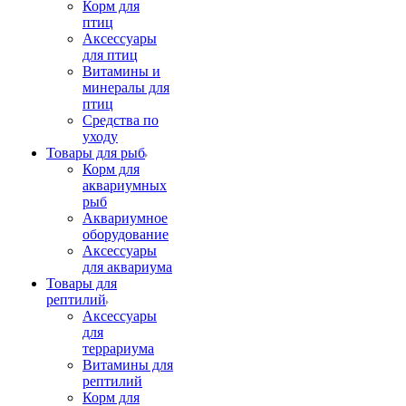
Корм для
птиц
Аксессуары
для птиц
Витамины и
минералы для
птиц
Средства по
уходу
Товары для рыб
Корм для
аквариумных
рыб
Аквариумное
оборудование
Аксессуары
для аквариума
Товары для
рептилий
Аксессуары
для
террариума
Витамины для
рептилий
Корм для