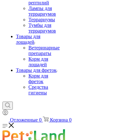
рептилий
Лампы для
террариумов
Террариумы
Тумбы для
террариумов
Товары для
лошадей
Ветеринарные
препараты
Корм для
лошадей
Товары для фреток
Корм для
фреток
Средства
гигиены
Отложенные
0
Корзина
0