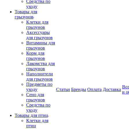
Средства по
уходу
Товары для
грызунов
Клетки для
грызунов
Аксессуары
для грызунов
Витамины для
грызунов
Корм для
грызунов
Лакомства для
грызунов
Наполнители
для грызунов
Предметы по
Воз
уходу
Статьи
Бренды
Оплата
Доставка
и о
Сено для
грызунов
Средства по
уходу
Товары для птиц
Клетки для
птиц