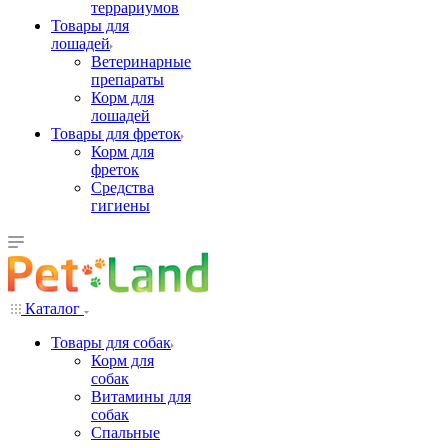
террариумов
Товары для
лошадей
Ветеринарные
препараты
Корм для
лошадей
Товары для фреток
Корм для
фреток
Средства
гигиены
Каталог
Товары для собак
Корм для
собак
Витамины для
собак
Спальные