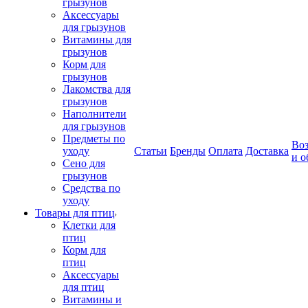
грызунов
Аксессуары
для грызунов
Витамины для
грызунов
Корм для
грызунов
Лакомства для
грызунов
Наполнители
для грызунов
Предметы по
Воз
уходу
Статьи
Бренды
Оплата
Доставка
и о
Сено для
грызунов
Средства по
уходу
Товары для птиц
Клетки для
птиц
Корм для
птиц
Аксессуары
для птиц
Витамины и