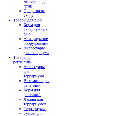
минералы для
птиц
Средства по
уходу
Товары для рыб
Корм для
аквариумных
рыб
Аквариумное
оборудование
Аксессуары
для аквариума
Товары для
рептилий
Аксессуары
для
террариума
Витамины для
рептилий
Корм для
рептилий
Лампы для
террариумов
Террариумы
Тумбы для