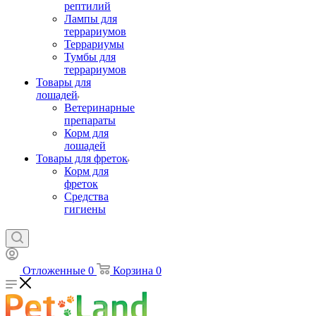
рептилий
Лампы для
террариумов
Террариумы
Тумбы для
террариумов
Товары для
лошадей
Ветеринарные
препараты
Корм для
лошадей
Товары для фреток
Корм для
фреток
Средства
гигиены
Отложенные
0
Корзина
0