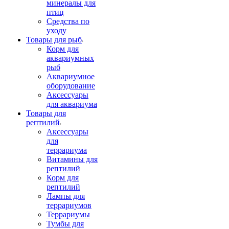
минералы для
птиц
Средства по
уходу
Товары для рыб
Корм для
аквариумных
рыб
Аквариумное
оборудование
Аксессуары
для аквариума
Товары для
рептилий
Аксессуары
для
террариума
Витамины для
рептилий
Корм для
рептилий
Лампы для
террариумов
Террариумы
Тумбы для