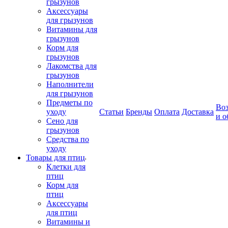
грызунов
Аксессуары
для грызунов
Витамины для
грызунов
Корм для
грызунов
Лакомства для
грызунов
Наполнители
для грызунов
Предметы по
Воз
уходу
Статьи
Бренды
Оплата
Доставка
и о
Сено для
грызунов
Средства по
уходу
Товары для птиц
Клетки для
птиц
Корм для
птиц
Аксессуары
для птиц
Витамины и