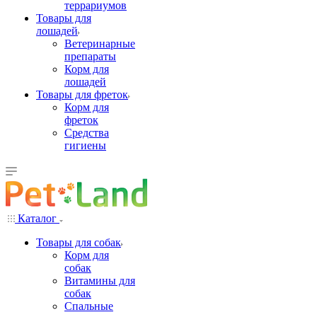
террариумов
Товары для
лошадей
Ветеринарные
препараты
Корм для
лошадей
Товары для фреток
Корм для
фреток
Средства
гигиены
Каталог
Товары для собак
Корм для
собак
Витамины для
собак
Спальные