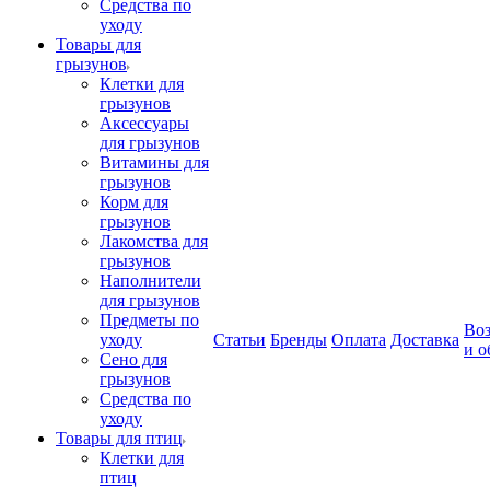
Средства по
уходу
Товары для
грызунов
Клетки для
грызунов
Аксессуары
для грызунов
Витамины для
грызунов
Корм для
грызунов
Лакомства для
грызунов
Наполнители
для грызунов
Предметы по
Воз
уходу
Статьи
Бренды
Оплата
Доставка
и о
Сено для
грызунов
Средства по
уходу
Товары для птиц
Клетки для
птиц