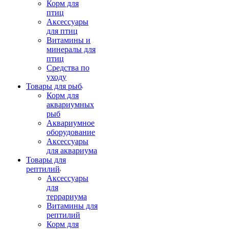
Корм для
птиц
Аксессуары
для птиц
Витамины и
минералы для
птиц
Средства по
уходу
Товары для рыб
Корм для
аквариумных
рыб
Аквариумное
оборудование
Аксессуары
для аквариума
Товары для
рептилий
Аксессуары
для
террариума
Витамины для
рептилий
Корм для