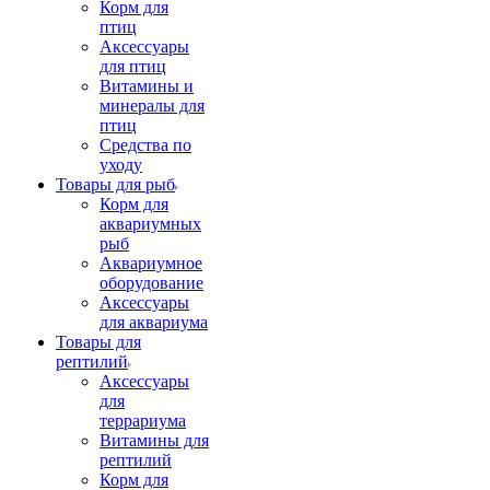
Корм для
птиц
Аксессуары
для птиц
Витамины и
минералы для
птиц
Средства по
уходу
Товары для рыб
Корм для
аквариумных
рыб
Аквариумное
оборудование
Аксессуары
для аквариума
Товары для
рептилий
Аксессуары
для
террариума
Витамины для
рептилий
Корм для