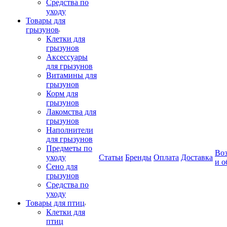
Средства по
уходу
Товары для
грызунов
Клетки для
грызунов
Аксессуары
для грызунов
Витамины для
грызунов
Корм для
грызунов
Лакомства для
грызунов
Наполнители
для грызунов
Предметы по
Воз
уходу
Статьи
Бренды
Оплата
Доставка
и о
Сено для
грызунов
Средства по
уходу
Товары для птиц
Клетки для
птиц