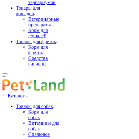
террариумов
Товары для
лошадей
Ветеринарные
препараты
Корм для
лошадей
Товары для фреток
Корм для
фреток
Средства
гигиены
Каталог
Товары для собак
Корм для
собак
Витамины для
собак
Спальные