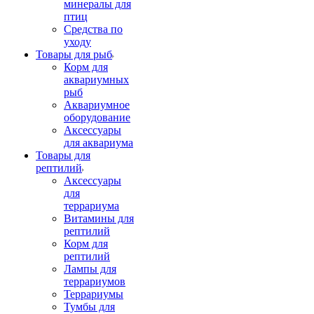
минералы для
птиц
Средства по
уходу
Товары для рыб
Корм для
аквариумных
рыб
Аквариумное
оборудование
Аксессуары
для аквариума
Товары для
рептилий
Аксессуары
для
террариума
Витамины для
рептилий
Корм для
рептилий
Лампы для
террариумов
Террариумы
Тумбы для