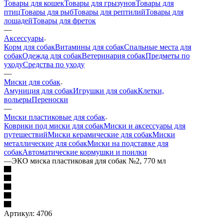
Товары для кошек
Товары для грызунов
Товары для
птиц
Товары для рыб
Товары для рептилий
Товары для
лошадей
Товары для фреток
—
Аксессуары
Корм для собак
Витамины для собак
Спальные места для
собак
Одежда для собак
Ветеринария собак
Предметы по
уходу
Средства по уходу
—
Миски для собак
Амуниция для собак
Игрушки для собак
Клетки,
вольеры
Переноски
—
Миски пластиковые для собак
Коврики под миски для собак
Миски и аксессуары для
путешествий
Миски керамические для собак
Миски
металлические для собак
Миски на подставке для
собак
Автоматические кормушки и поилки
—
ЭКО миска пластиковая для собак №2, 770 мл
Артикул:
4706