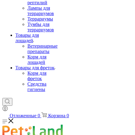
рептилий
Лампы для
террариумов
Террариумы
Тумбы для
террариумов
Товары для
лошадей
Ветеринарные
препараты
Корм для
лошадей
Товары для фреток
Корм для
фреток
Средства
гигиены
Отложенные
0
Корзина
0