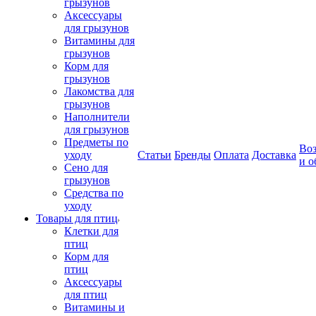
грызунов
Аксессуары
для грызунов
Витамины для
грызунов
Корм для
грызунов
Лакомства для
грызунов
Наполнители
для грызунов
Предметы по
Воз
уходу
Статьи
Бренды
Оплата
Доставка
и о
Сено для
грызунов
Средства по
уходу
Товары для птиц
Клетки для
птиц
Корм для
птиц
Аксессуары
для птиц
Витамины и