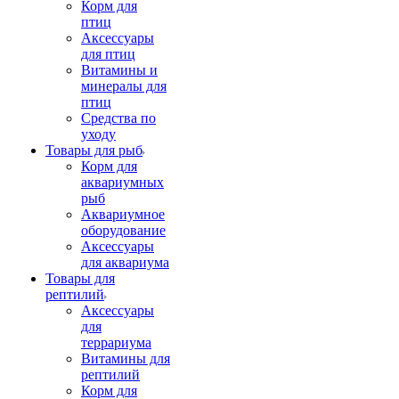
Корм для
птиц
Аксессуары
для птиц
Витамины и
минералы для
птиц
Средства по
уходу
Товары для рыб
Корм для
аквариумных
рыб
Аквариумное
оборудование
Аксессуары
для аквариума
Товары для
рептилий
Аксессуары
для
террариума
Витамины для
рептилий
Корм для