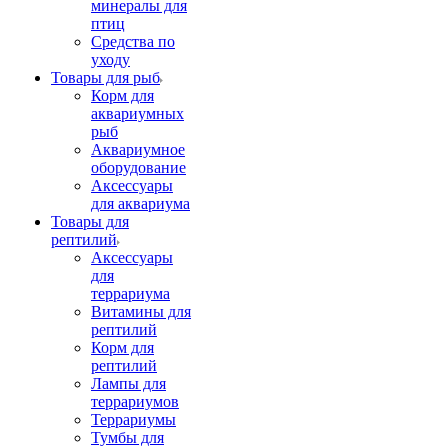
минералы для
птиц
Средства по
уходу
Товары для рыб
Корм для
аквариумных
рыб
Аквариумное
оборудование
Аксессуары
для аквариума
Товары для
рептилий
Аксессуары
для
террариума
Витамины для
рептилий
Корм для
рептилий
Лампы для
террариумов
Террариумы
Тумбы для