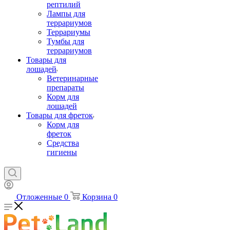
рептилий
Лампы для
террариумов
Террариумы
Тумбы для
террариумов
Товары для
лошадей
Ветеринарные
препараты
Корм для
лошадей
Товары для фреток
Корм для
фреток
Средства
гигиены
Отложенные
0
Корзина
0