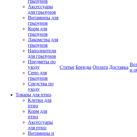
грызунов
Аксессуары
для грызунов
Витамины для
грызунов
Корм для
грызунов
Лакомства для
грызунов
Наполнители
для грызунов
Предметы по
Воз
уходу
Статьи
Бренды
Оплата
Доставка
и о
Сено для
грызунов
Средства по
уходу
Товары для птиц
Клетки для
птиц
Корм для
птиц
Аксессуары
для птиц
Витамины и