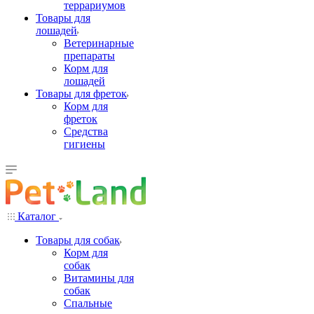
террариумов
Товары для
лошадей
Ветеринарные
препараты
Корм для
лошадей
Товары для фреток
Корм для
фреток
Средства
гигиены
Каталог
Товары для собак
Корм для
собак
Витамины для
собак
Спальные