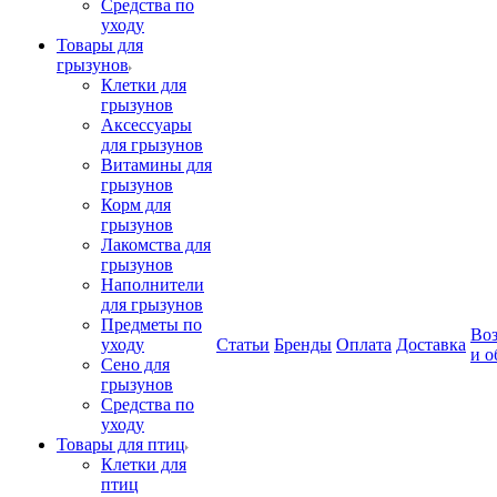
Средства по
уходу
Товары для
грызунов
Клетки для
грызунов
Аксессуары
для грызунов
Витамины для
грызунов
Корм для
грызунов
Лакомства для
грызунов
Наполнители
для грызунов
Предметы по
Воз
уходу
Статьи
Бренды
Оплата
Доставка
и о
Сено для
грызунов
Средства по
уходу
Товары для птиц
Клетки для
птиц