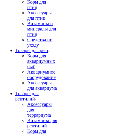
Корм для
птиц
Аксессуары
для птиц
Витамины и
минералы для
птиц
Средства по
уходу
Товары для рыб
Корм для
аквариумных
рыб
Аквариумное
оборудование
Аксессуары
для аквариума
Товары для
рептилий
Аксессуары
для
террариума
Витамины для
рептилий
Корм для