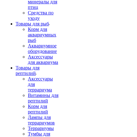
минералы для
птиц
Средства по
уходу
Товары для рыб
Корм для
аквариумных
рыб
Аквариумное
оборудование
Аксессуары
для аквариума
Товары для
рептилий
Аксессуары
для
террариума
Витамины для
рептилий
Корм для
рептилий
Лампы для
террариумов
Террариумы
Тумбы для