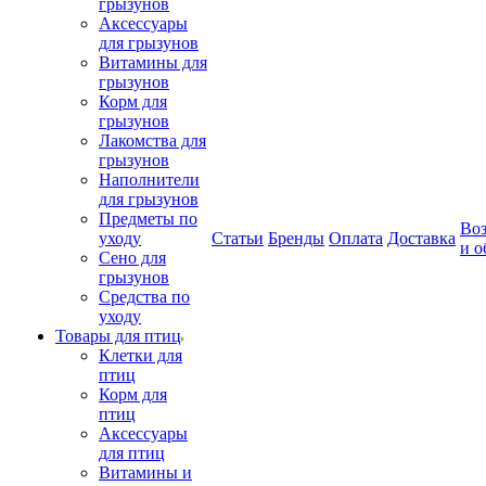
грызунов
Аксессуары
для грызунов
Витамины для
грызунов
Корм для
грызунов
Лакомства для
грызунов
Наполнители
для грызунов
Предметы по
Воз
уходу
Статьи
Бренды
Оплата
Доставка
и о
Сено для
грызунов
Средства по
уходу
Товары для птиц
Клетки для
птиц
Корм для
птиц
Аксессуары
для птиц
Витамины и