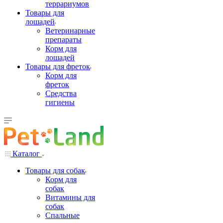
террариумов
Товары для
лошадей
Ветеринарные
препараты
Корм для
лошадей
Товары для фреток
Корм для
фреток
Средства
гигиены
Каталог
Товары для собак
Корм для
собак
Витамины для
собак
Спальные