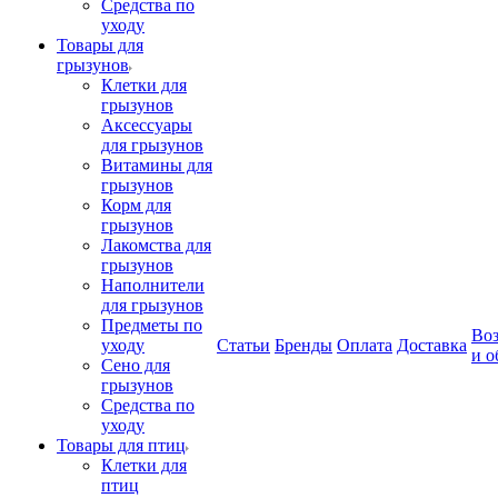
Средства по
уходу
Товары для
грызунов
Клетки для
грызунов
Аксессуары
для грызунов
Витамины для
грызунов
Корм для
грызунов
Лакомства для
грызунов
Наполнители
для грызунов
Предметы по
Воз
уходу
Статьи
Бренды
Оплата
Доставка
и о
Сено для
грызунов
Средства по
уходу
Товары для птиц
Клетки для
птиц