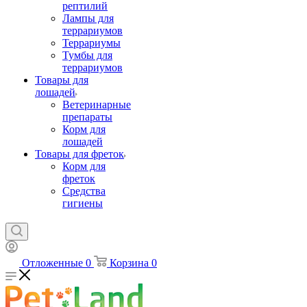
рептилий
Лампы для
террариумов
Террариумы
Тумбы для
террариумов
Товары для
лошадей
Ветеринарные
препараты
Корм для
лошадей
Товары для фреток
Корм для
фреток
Средства
гигиены
Отложенные
0
Корзина
0