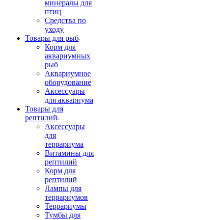
минералы для
птиц
Средства по
уходу
Товары для рыб
Корм для
аквариумных
рыб
Аквариумное
оборудование
Аксессуары
для аквариума
Товары для
рептилий
Аксессуары
для
террариума
Витамины для
рептилий
Корм для
рептилий
Лампы для
террариумов
Террариумы
Тумбы для