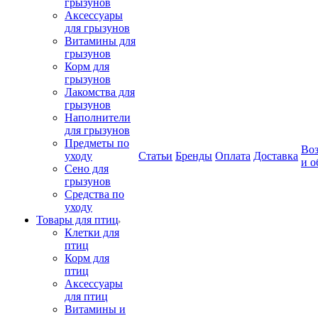
грызунов
Аксессуары
для грызунов
Витамины для
грызунов
Корм для
грызунов
Лакомства для
грызунов
Наполнители
для грызунов
Предметы по
Воз
уходу
Статьи
Бренды
Оплата
Доставка
и о
Сено для
грызунов
Средства по
уходу
Товары для птиц
Клетки для
птиц
Корм для
птиц
Аксессуары
для птиц
Витамины и