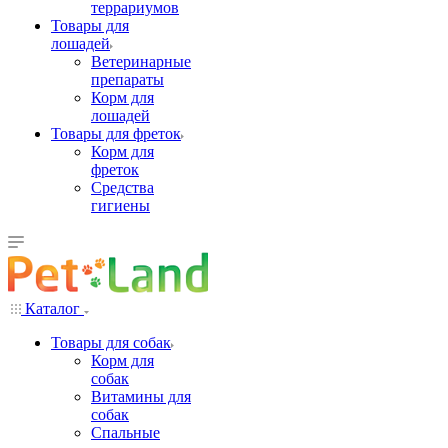
террариумов
Товары для
лошадей
Ветеринарные
препараты
Корм для
лошадей
Товары для фреток
Корм для
фреток
Средства
гигиены
Каталог
Товары для собак
Корм для
собак
Витамины для
собак
Спальные