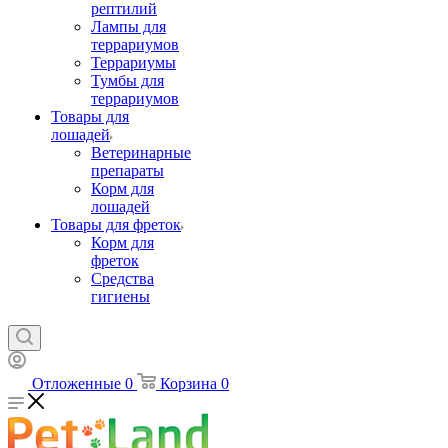
рептилий
Лампы для
террариумов
Террариумы
Тумбы для
террариумов
Товары для
лошадей
Ветеринарные
препараты
Корм для
лошадей
Товары для фреток
Корм для
фреток
Средства
гигиены
Отложенные
0
Корзина
0