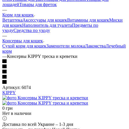
лошадей
Товары для фреток
—
Корм для кошек
Ветаптека
Аксессуары для кошек
Витамины для кошек
Миски
для кошек
Наполнитель для туалета
Предметы по
уходу
Средства по уходу
—
Консервы для кошек
Сухой корм для кошек
Заменители молока
Лакомства
Лечебный
корм
—
Консервы KIPPY треска и креветки
Артикул:
6074
KIPPY
0
грн
Нет в наличии
Доставка по всей Украине – 1-3 дня