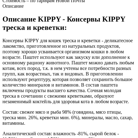
Стоимость – по тарифам Новой Почты
Описание
Описание KIPPY - Консервы KIPPY
треска и креветки:
Консервы KIPPY для кошек треска и креветки - деликатесное
лакомство, приготовленное из натуральных продуктов,
поэтому хорошо усваивается организмом кошки в любом
возрасте. Паштет используют как закуску или дополнение к
основному рациону животного. Паштет можно давать любым
котам, всех пород, т.к. в нем учтены все потребности разных
групп, как возрастных, так и видовых. В приготовлении
используют рецептуру, которая позволяет сохранить большое
количество минералов и витаминов. В состав паштета
включены продукты высшего качества. Сочная молодая
треска в сочетании с свежими креветками, образуют
незаменимый коктейль для здоровья кота в любом возрасте.
Состав: свежее мясо и рыба 98% (говядина, мясо птицы,
треска мин. 26%, креветки мин. 6%), минералы, масло, сахар,
витамины.
Аналитический состав: влажность -81%, сырой белок -