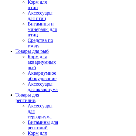
Корм для
птиц
Аксессуары
для птиц
Витамины и
минералы для
птиц
Средства по
уходу
Товары для рыб
Корм для
аквариумных
рыб
Аквариумное
оборудование
Аксессуары
для аквариума
Товары для
рептилий
Аксессуары
для
террариума
Витамины для
рептилий
Корм для