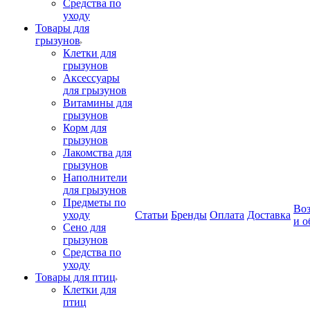
Средства по
уходу
Товары для
грызунов
Клетки для
грызунов
Аксессуары
для грызунов
Витамины для
грызунов
Корм для
грызунов
Лакомства для
грызунов
Наполнители
для грызунов
Предметы по
Воз
уходу
Статьи
Бренды
Оплата
Доставка
и о
Сено для
грызунов
Средства по
уходу
Товары для птиц
Клетки для
птиц