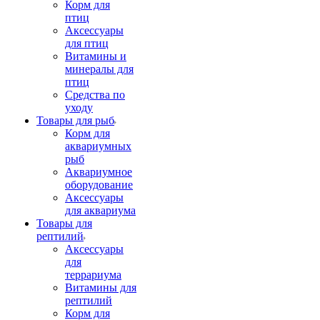
Корм для
птиц
Аксессуары
для птиц
Витамины и
минералы для
птиц
Средства по
уходу
Товары для рыб
Корм для
аквариумных
рыб
Аквариумное
оборудование
Аксессуары
для аквариума
Товары для
рептилий
Аксессуары
для
террариума
Витамины для
рептилий
Корм для