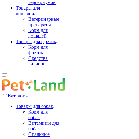
террариумов
Товары для
лошадей
Ветеринарные
препараты
Корм для
лошадей
Товары для фреток
Корм для
фреток
Средства
гигиены
Каталог
Товары для собак
Корм для
собак
Витамины для
собак
Спальные