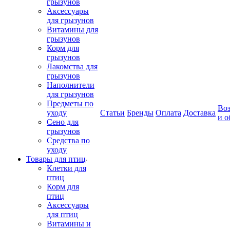
грызунов
Аксессуары
для грызунов
Витамины для
грызунов
Корм для
грызунов
Лакомства для
грызунов
Наполнители
для грызунов
Предметы по
Воз
уходу
Статьи
Бренды
Оплата
Доставка
и о
Сено для
грызунов
Средства по
уходу
Товары для птиц
Клетки для
птиц
Корм для
птиц
Аксессуары
для птиц
Витамины и