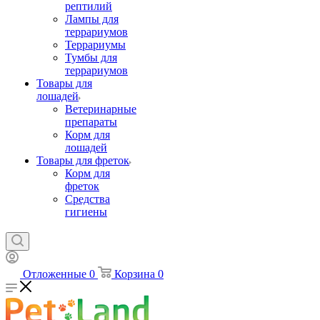
рептилий
Лампы для
террариумов
Террариумы
Тумбы для
террариумов
Товары для
лошадей
Ветеринарные
препараты
Корм для
лошадей
Товары для фреток
Корм для
фреток
Средства
гигиены
Отложенные
0
Корзина
0