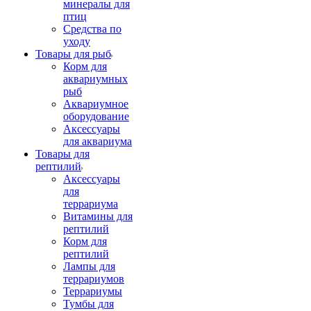
минералы для
птиц
Средства по
уходу
Товары для рыб
Корм для
аквариумных
рыб
Аквариумное
оборудование
Аксессуары
для аквариума
Товары для
рептилий
Аксессуары
для
террариума
Витамины для
рептилий
Корм для
рептилий
Лампы для
террариумов
Террариумы
Тумбы для