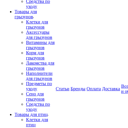
Средства по
уходу
Товары для
грызунов
Клетки для
грызунов
Аксессуары
для грызунов
Витамины для
грызунов
Корм для
грызунов
Лакомства для
грызунов
Наполнители
для грызунов
Предметы по
Воз
уходу
Статьи
Бренды
Оплата
Доставка
и о
Сено для
грызунов
Средства по
уходу
Товары для птиц
Клетки для
птиц