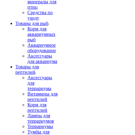
минералы для
птиц
Средства по
уходу
Товары для рыб
Корм для
аквариумных
рыб
Аквариумное
оборудование
Аксессуары
для аквариума
Товары для
рептилий
Аксессуары
для
террариума
Витамины для
рептилий
Корм для
рептилий
Лампы для
террариумов
Террариумы
Тумбы для