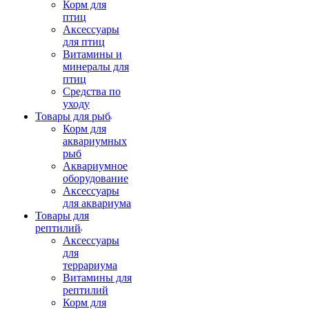
Корм для
птиц
Аксессуары
для птиц
Витамины и
минералы для
птиц
Средства по
уходу
Товары для рыб
Корм для
аквариумных
рыб
Аквариумное
оборудование
Аксессуары
для аквариума
Товары для
рептилий
Аксессуары
для
террариума
Витамины для
рептилий
Корм для