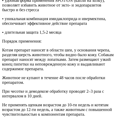
• удобная форма применения SPOT-ON (капли на холку),
позволяет избавить животное от экто- и эндопаразитов
быстро и без стресса
• уникальная комбинация имидаклоприда и ивермектина,
обеспечивает эффективное действие препарата
• длительная защита 1,5-2 месяца
Порядок применения:
Котам препарат наносят в области шеи, у основания черепа,
разделяя шерсть животного, чтобы видно было кожу. Собакам
препарат наносят между лопатками. Затем размещают узкий
конец пипетки на неповрежденную кожу и выдавливают
содержимое препарата.
Животное не купают в течение 48 часов после обработки
препаратом.
При чесотке и демодекозе обработку проводят 2–3 раза с
интервалом в 10 дней.
Не применять щенкам возрастом до 10-ти недель и котятам
возрастом до 12-ти недель, а также животным с повышенной
чувствительностью к компонентам препарата.