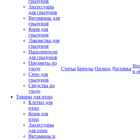
грызунов
Аксессуары
для грызунов
Витамины для
грызунов
Корм для
грызунов
Лакомства для
грызунов
Наполнители
для грызунов
Предметы по
Воз
уходу
Статьи
Бренды
Оплата
Доставка
и о
Сено для
грызунов
Средства по
уходу
Товары для птиц
Клетки для
птиц
Корм для
птиц
Аксессуары
для птиц
Витамины и