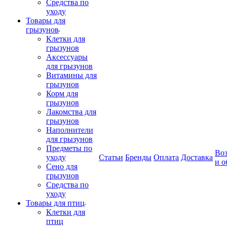
Средства по
уходу
Товары для
грызунов
Клетки для
грызунов
Аксессуары
для грызунов
Витамины для
грызунов
Корм для
грызунов
Лакомства для
грызунов
Наполнители
для грызунов
Предметы по
Воз
уходу
Статьи
Бренды
Оплата
Доставка
и о
Сено для
грызунов
Средства по
уходу
Товары для птиц
Клетки для
птиц