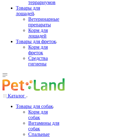
террариумов
Товары для
лошадей
Ветеринарные
препараты
Корм для
лошадей
Товары для фреток
Корм для
фреток
Средства
гигиены
Каталог
Товары для собак
Корм для
собак
Витамины для
собак
Спальные