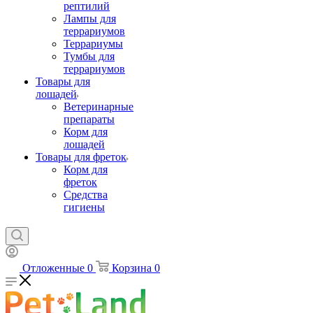
рептилий
Лампы для
террариумов
Террариумы
Тумбы для
террариумов
Товары для
лошадей
Ветеринарные
препараты
Корм для
лошадей
Товары для фреток
Корм для
фреток
Средства
гигиены
Отложенные
0
Корзина
0