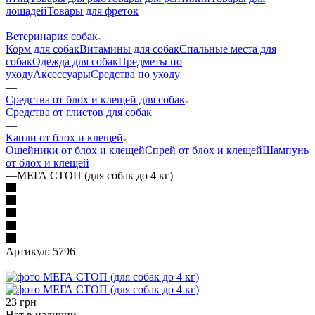
лошадей
Товары для фреток
—
Ветеринария собак
Корм для собак
Витамины для собак
Спальные места для
собак
Одежда для собак
Предметы по
уходу
Аксессуары
Средства по уходу
—
Средства от блох и клещей для собак
Средства от глистов для собак
—
Капли от блох и клещей
Ошейники от блох и клещей
Спрей от блох и клещей
Шампунь
от блох и клещей
—
МЕГА СТОП (для собак до 4 кг)
Артикул:
5796
23
грн
Нет в наличии