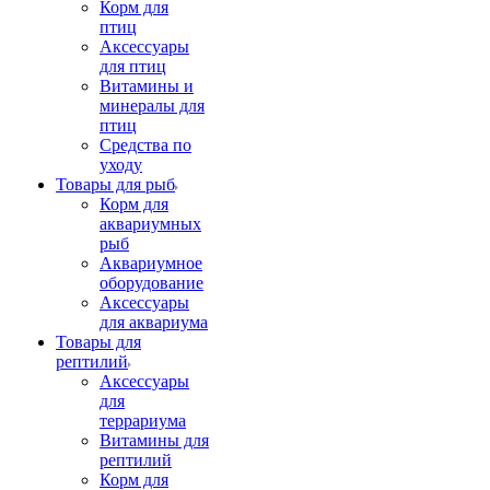
Корм для
птиц
Аксессуары
для птиц
Витамины и
минералы для
птиц
Средства по
уходу
Товары для рыб
Корм для
аквариумных
рыб
Аквариумное
оборудование
Аксессуары
для аквариума
Товары для
рептилий
Аксессуары
для
террариума
Витамины для
рептилий
Корм для