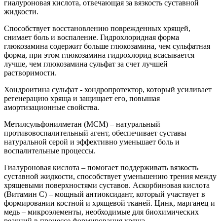
гиалуроновая кислота, отвечающая за вязкость суставной
жидкости.
Способствует восстановлению поврежденных хрящей,
снимает боль и воспаление. Гидрохлоридная форма
глюкозамина содержит больше глюкозамина, чем сульфатная
форма, при этом глюкозамина гидрохлорид всасывается
лучше, чем глюкозамина сульфат за счет лучшей
растворимости.
Хондроитина сульфат - хондропротектор, который усиливает
регенерацию хряща и защищает его, повышая
амортизационные свойства.
Метилсульфонилметан (MСM) – натуральный
противовоспалительный агент, обеспечивает суставы
натуральной серой и эффективно уменьшает боль и
воспалительные процессы.
Гиалуроновая кислота – помогает поддерживать вязкость
суставной жидкости, способствует уменьшению трения между
хрящевыми поверхностями суставов. Аскорбиновая кислота
(Витамин C) – мощный антиоксидант, который участвует в
формировании костной и хрящевой тканей. Цинк, марганец и
медь – микроэлементы, необходимые для биохимических
реакций в процессе формирования хряща.