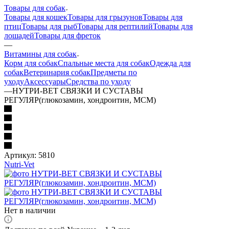
Товары для собак
Товары для кошек
Товары для грызунов
Товары для
птиц
Товары для рыб
Товары для рептилий
Товары для
лошадей
Товары для фреток
—
Витамины для собак
Корм для собак
Спальные места для собак
Одежда для
собак
Ветеринария собак
Предметы по
уходу
Аксессуары
Средства по уходу
—
НУТРИ-ВЕТ СВЯЗКИ И СУСТАВЫ
РЕГУЛЯР(глюкозамин, хондроитин, МСМ)
Артикул:
5810
Nutri-Vet
Нет в наличии