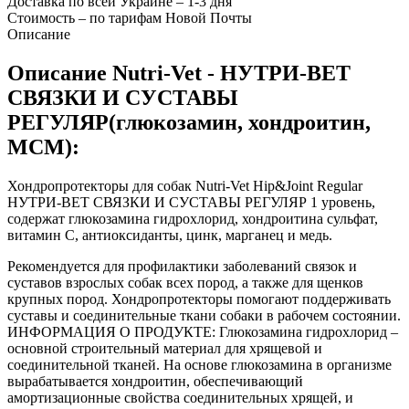
Доставка по всей Украине – 1-3 дня
Стоимость – по тарифам Новой Почты
Описание
Описание Nutri-Vet - НУТРИ-ВЕТ
СВЯЗКИ И СУСТАВЫ
РЕГУЛЯР(глюкозамин, хондроитин,
МСМ):
Хондропротекторы для собак Nutri-Vet Hip&Joint Regular
НУТРИ-ВЕТ СВЯЗКИ И СУСТАВЫ РЕГУЛЯР 1 уровень,
содержат глюкозамина гидрохлорид, хондроитина сульфат,
витамин С, антиоксиданты, цинк, марганец и медь.
Рекомендуется для профилактики заболеваний связок и
суставов взрослых собак всех пород, а также для щенков
крупных пород. Хондропротекторы помогают поддерживать
суставы и соединительные ткани собаки в рабочем состоянии.
ИНФОРМАЦИЯ О ПРОДУКТЕ: Глюкозамина гидрохлорид –
основной строительный материал для хрящевой и
соединительной тканей. На основе глюкозамина в организме
вырабатывается хондроитин, обеспечивающий
амортизационные свойства соединительных хрящей, и