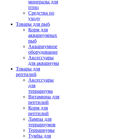
минералы для
птиц
Средства по
уходу
Товары для рыб
Корм для
аквариумных
рыб
Аквариумное
оборудование
Аксессуары
для аквариума
Товары для
рептилий
Аксессуары
для
террариума
Витамины для
рептилий
Корм для
рептилий
Лампы для
террариумов
Террариумы
Тумбы для