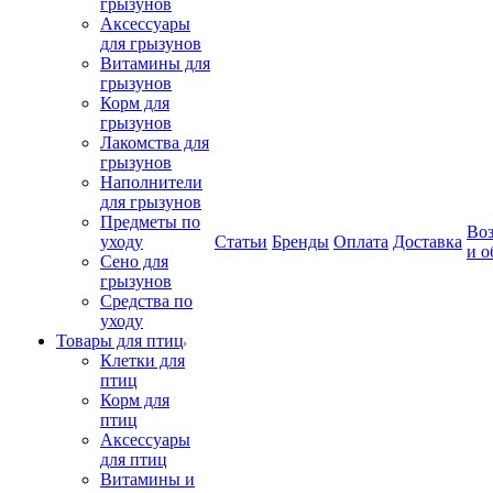
грызунов
Аксессуары
для грызунов
Витамины для
грызунов
Корм для
грызунов
Лакомства для
грызунов
Наполнители
для грызунов
Предметы по
Воз
уходу
Статьи
Бренды
Оплата
Доставка
и о
Сено для
грызунов
Средства по
уходу
Товары для птиц
Клетки для
птиц
Корм для
птиц
Аксессуары
для птиц
Витамины и