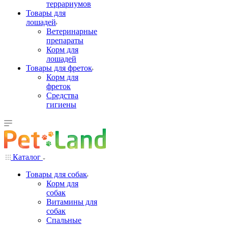
террариумов
Товары для
лошадей
Ветеринарные
препараты
Корм для
лошадей
Товары для фреток
Корм для
фреток
Средства
гигиены
Каталог
Товары для собак
Корм для
собак
Витамины для
собак
Спальные