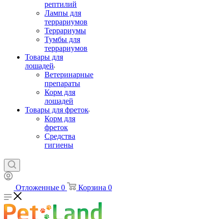
рептилий
Лампы для
террариумов
Террариумы
Тумбы для
террариумов
Товары для
лошадей
Ветеринарные
препараты
Корм для
лошадей
Товары для фреток
Корм для
фреток
Средства
гигиены
Отложенные
0
Корзина
0