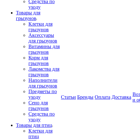
Средства по
уходу
Товары для
грызунов
Клетки для
грызунов
Аксессуары
для грызунов
Витамины для
грызунов
Корм для
грызунов
Лакомства для
грызунов
Наполнители
для грызунов
Предметы по
Воз
уходу
Статьи
Бренды
Оплата
Доставка
и о
Сено для
грызунов
Средства по
уходу
Товары для птиц
Клетки для
птиц