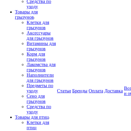
Средства по
уходу
Товары для
грызунов
Клетки для
грызунов
Аксессуары
для грызунов
Витамины для
грызунов
Корм для
грызунов
Лакомства для
грызунов
Наполнители
для грызунов
Предметы по
Воз
уходу
Статьи
Бренды
Оплата
Доставка
и о
Сено для
грызунов
Средства по
уходу
Товары для птиц
Клетки для
птиц