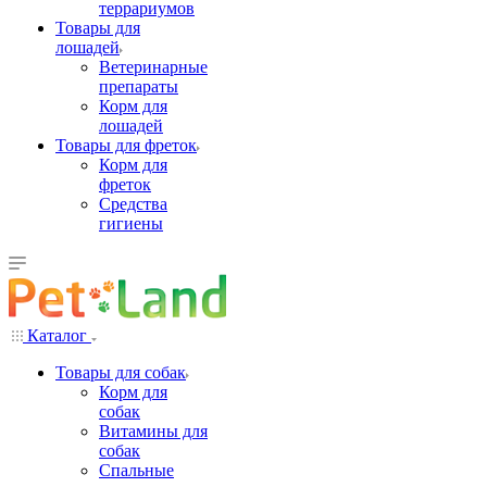
террариумов
Товары для
лошадей
Ветеринарные
препараты
Корм для
лошадей
Товары для фреток
Корм для
фреток
Средства
гигиены
Каталог
Товары для собак
Корм для
собак
Витамины для
собак
Спальные