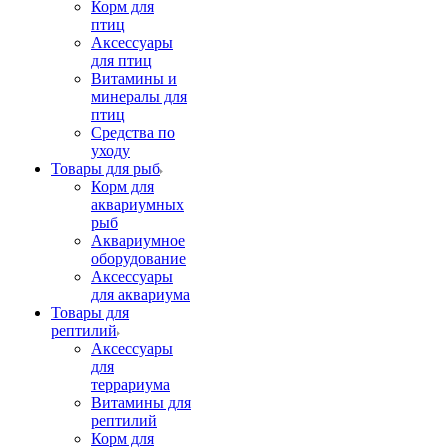
Корм для
птиц
Аксессуары
для птиц
Витамины и
минералы для
птиц
Средства по
уходу
Товары для рыб
Корм для
аквариумных
рыб
Аквариумное
оборудование
Аксессуары
для аквариума
Товары для
рептилий
Аксессуары
для
террариума
Витамины для
рептилий
Корм для