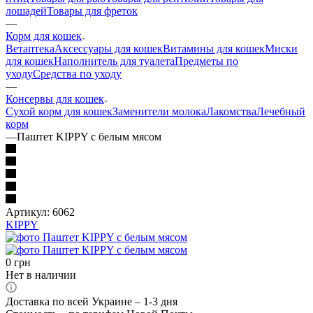
лошадей
Товары для фреток
—
Корм для кошек
Ветаптека
Аксессуары для кошек
Витамины для кошек
Миски
для кошек
Наполнитель для туалета
Предметы по
уходу
Средства по уходу
—
Консервы для кошек
Сухой корм для кошек
Заменители молока
Лакомства
Лечебный
корм
—
Паштет KIPPY с белым мясом
Артикул:
6062
KIPPY
0
грн
Нет в наличии
Доставка по всей Украине – 1-3 дня