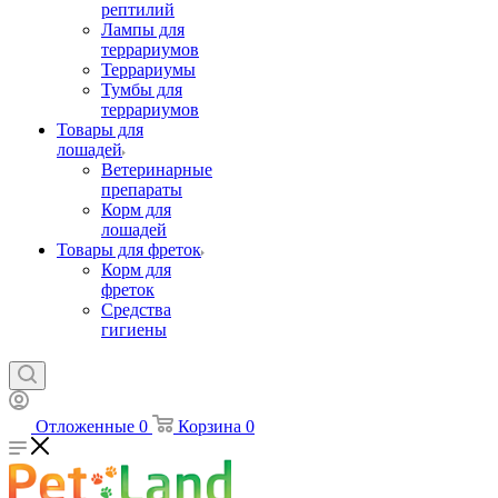
рептилий
Лампы для
террариумов
Террариумы
Тумбы для
террариумов
Товары для
лошадей
Ветеринарные
препараты
Корм для
лошадей
Товары для фреток
Корм для
фреток
Средства
гигиены
Отложенные
0
Корзина
0