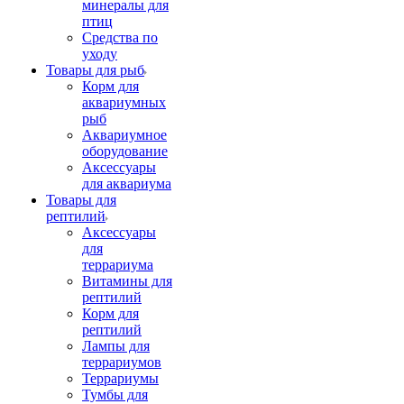
минералы для
птиц
Средства по
уходу
Товары для рыб
Корм для
аквариумных
рыб
Аквариумное
оборудование
Аксессуары
для аквариума
Товары для
рептилий
Аксессуары
для
террариума
Витамины для
рептилий
Корм для
рептилий
Лампы для
террариумов
Террариумы
Тумбы для