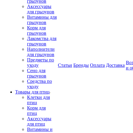
грызунов
Аксессуары
для грызунов
Витамины для
грызунов
Корм для
грызунов
Лакомства для
грызунов
Наполнители
для грызунов
Предметы по
Воз
уходу
Статьи
Бренды
Оплата
Доставка
и о
Сено для
грызунов
Средства по
уходу
Товары для птиц
Клетки для
птиц
Корм для
птиц
Аксессуары
для птиц
Витамины и