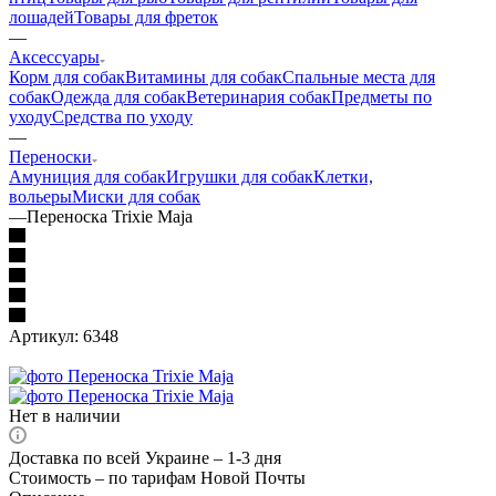
лошадей
Товары для фреток
—
Аксессуары
Корм для собак
Витамины для собак
Спальные места для
собак
Одежда для собак
Ветеринария собак
Предметы по
уходу
Средства по уходу
—
Переноски
Амуниция для собак
Игрушки для собак
Клетки,
вольеры
Миски для собак
—
Переноска Trixie Maja
Артикул:
6348
Нет в наличии
Доставка по всей Украине – 1-3 дня
Стоимость – по тарифам Новой Почты