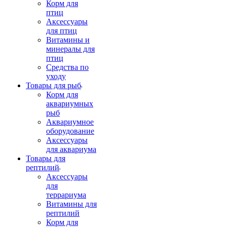
Корм для
птиц
Аксессуары
для птиц
Витамины и
минералы для
птиц
Средства по
уходу
Товары для рыб
Корм для
аквариумных
рыб
Аквариумное
оборудование
Аксессуары
для аквариума
Товары для
рептилий
Аксессуары
для
террариума
Витамины для
рептилий
Корм для