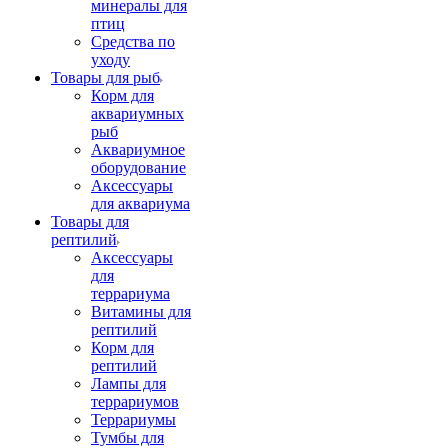
минералы для
птиц
Средства по
уходу
Товары для рыб
Корм для
аквариумных
рыб
Аквариумное
оборудование
Аксессуары
для аквариума
Товары для
рептилий
Аксессуары
для
террариума
Витамины для
рептилий
Корм для
рептилий
Лампы для
террариумов
Террариумы
Тумбы для