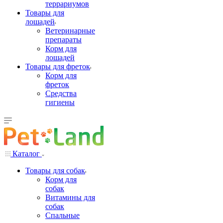
террариумов
Товары для
лошадей
Ветеринарные
препараты
Корм для
лошадей
Товары для фреток
Корм для
фреток
Средства
гигиены
Каталог
Товары для собак
Корм для
собак
Витамины для
собак
Спальные