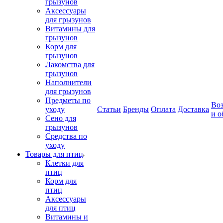
грызунов
Аксессуары
для грызунов
Витамины для
грызунов
Корм для
грызунов
Лакомства для
грызунов
Наполнители
для грызунов
Предметы по
Воз
уходу
Статьи
Бренды
Оплата
Доставка
и о
Сено для
грызунов
Средства по
уходу
Товары для птиц
Клетки для
птиц
Корм для
птиц
Аксессуары
для птиц
Витамины и