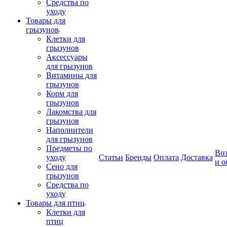
Средства по
уходу
Товары для
грызунов
Клетки для
грызунов
Аксессуары
для грызунов
Витамины для
грызунов
Корм для
грызунов
Лакомства для
грызунов
Наполнители
для грызунов
Предметы по
Воз
уходу
Статьи
Бренды
Оплата
Доставка
и о
Сено для
грызунов
Средства по
уходу
Товары для птиц
Клетки для
птиц