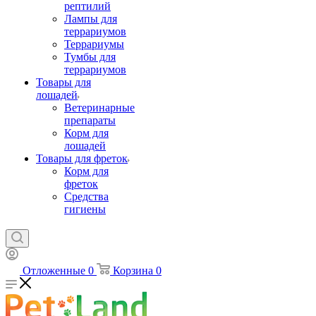
рептилий
Лампы для
террариумов
Террариумы
Тумбы для
террариумов
Товары для
лошадей
Ветеринарные
препараты
Корм для
лошадей
Товары для фреток
Корм для
фреток
Средства
гигиены
Отложенные
0
Корзина
0