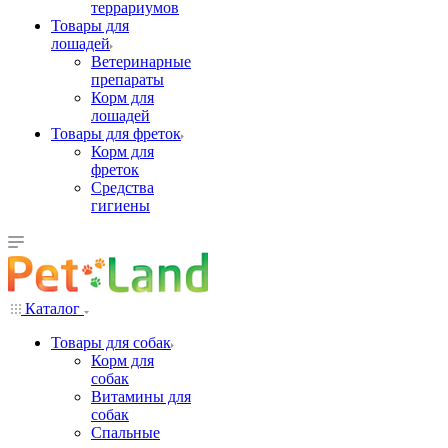
террариумов
Товары для
лошадей
Ветеринарные
препараты
Корм для
лошадей
Товары для фреток
Корм для
фреток
Средства
гигиены
Каталог
Товары для собак
Корм для
собак
Витамины для
собак
Спальные