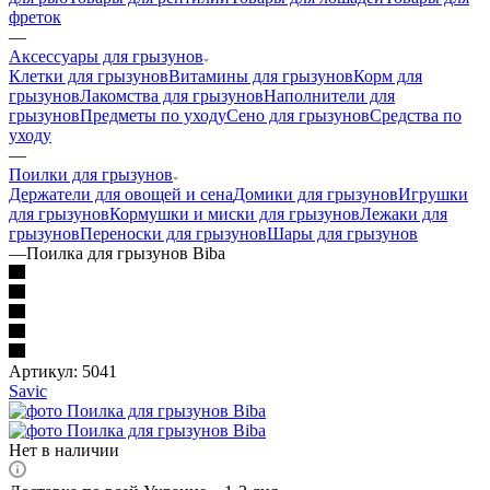
фреток
—
Аксессуары для грызунов
Клетки для грызунов
Витамины для грызунов
Корм для
грызунов
Лакомства для грызунов
Наполнители для
грызунов
Предметы по уходу
Сено для грызунов
Средства по
уходу
—
Поилки для грызунов
Держатели для овощей и сена
Домики для грызунов
Игрушки
для грызунов
Кормушки и миски для грызунов
Лежаки для
грызунов
Переноски для грызунов
Шары для грызунов
—
Поилка для грызунов Biba
Артикул:
5041
Savic
Нет в наличии