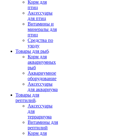
Корм для
птиц
Аксессуары
для птиц
Витамины и
минералы для
птиц
Средства по
уходу
Товары для рыб
Корм для
аквариумных
рыб
Аквариумное
оборудование
Аксессуары
для аквариума
Товары для
рептилий
Аксессуары
для
террариума
Витамины для
рептилий
Корм для