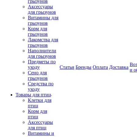
грызунов
Аксессуары
для грызунов
Витамины для
грызунов
Корм для
грызунов
Лакомства для
грызунов
Наполнители
для грызунов
Предметы по
Воз
уходу
Статьи
Бренды
Оплата
Доставка
и о
Сено для
грызунов
Средства по
уходу
Товары для птиц
Клетки для
птиц
Корм для
птиц
Аксессуары
для птиц
Витамины и