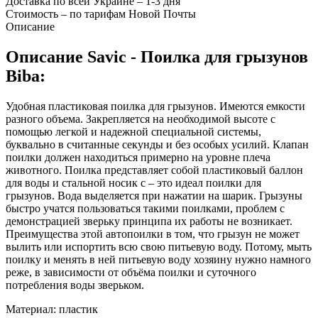
Доставка по всей Украине – 1-3 дня
Стоимость – по тарифам Новой Почты
Описание
Описание Savic - Поилка для грызунов
Biba:
Удобная пластиковая поилка для грызунов. Имеются емкости
разного объема. Закрепляется на необходимой высоте с
помощью легкой и надежной специальной системы,
буквально в считанные секунды и без особых усилий. Клапан
поилки должен находиться примерно на уровне плеча
животного. Поилка представляет собой пластиковый баллон
для воды и стальной носик с – это идеал поилки для
грызунов. Вода выделяется при нажатии на шарик. Грызуны
быстро учатся пользоваться такими поилками, проблем с
демонстрацией зверьку принципа их работы не возникает.
Преимущества этой автопоилки в том, что грызун не может
вылить или испортить всю свою питьевую воду. Потому, мыть
поилку и менять в ней питьевую воду хозяину нужно намного
реже, в зависимости от объёма поилки и суточного
потребления воды зверьком.
Материал: пластик