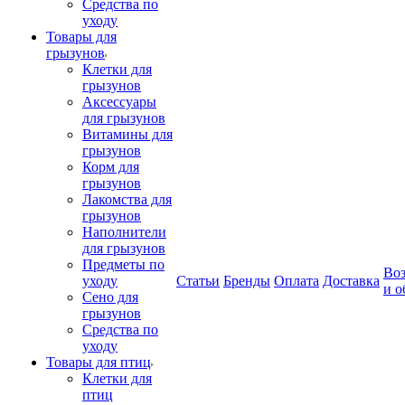
Средства по
уходу
Товары для
грызунов
Клетки для
грызунов
Аксессуары
для грызунов
Витамины для
грызунов
Корм для
грызунов
Лакомства для
грызунов
Наполнители
для грызунов
Предметы по
Воз
уходу
Статьи
Бренды
Оплата
Доставка
и о
Сено для
грызунов
Средства по
уходу
Товары для птиц
Клетки для
птиц