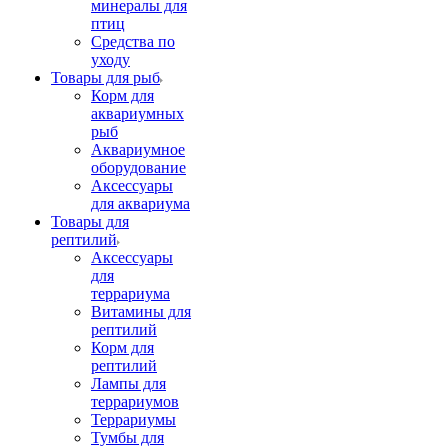
минералы для
птиц
Средства по
уходу
Товары для рыб
Корм для
аквариумных
рыб
Аквариумное
оборудование
Аксессуары
для аквариума
Товары для
рептилий
Аксессуары
для
террариума
Витамины для
рептилий
Корм для
рептилий
Лампы для
террариумов
Террариумы
Тумбы для