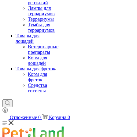
рептилий
Лампы для
террариумов
Террариумы
Тумбы для
террариумов
Товары для
лошадей
Ветеринарные
препараты
Корм для
лошадей
Товары для фреток
Корм для
фреток
Средства
гигиены
Отложенные
0
Корзина
0