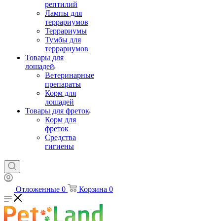
рептилий
Лампы для
террариумов
Террариумы
Тумбы для
террариумов
Товары для
лошадей
Ветеринарные
препараты
Корм для
лошадей
Товары для фреток
Корм для
фреток
Средства
гигиены
Отложенные
0
Корзина
0