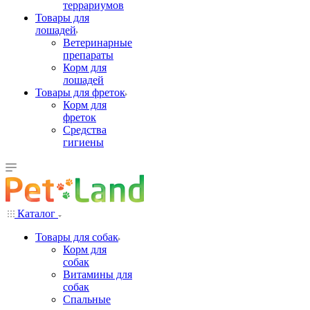
террариумов
Товары для
лошадей
Ветеринарные
препараты
Корм для
лошадей
Товары для фреток
Корм для
фреток
Средства
гигиены
Каталог
Товары для собак
Корм для
собак
Витамины для
собак
Спальные