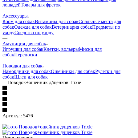
лошадей
Товары для фреток
—
Аксессуары
Корм для собак
Витамины для собак
Спальные места для
собак
Одежда для собак
Ветеринария собак
Предметы по
уходу
Средства по уходу
—
Амуниция для собак
Игрушки для собак
Клетки, вольеры
Миски для
собак
Переноски
—
Поводки для собак
Намордники для собак
Ошейники для собак
Рулетки для
собак
Шлеи для собак
—
Поводок+ошейник д/щенков Trixie
Артикул:
5476
Нет в наличии