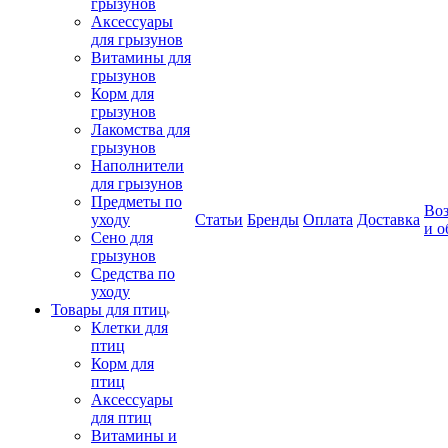
грызунов
Аксессуары
для грызунов
Витамины для
грызунов
Корм для
грызунов
Лакомства для
грызунов
Наполнители
для грызунов
Предметы по
Воз
уходу
Статьи
Бренды
Оплата
Доставка
и о
Сено для
грызунов
Средства по
уходу
Товары для птиц
Клетки для
птиц
Корм для
птиц
Аксессуары
для птиц
Витамины и