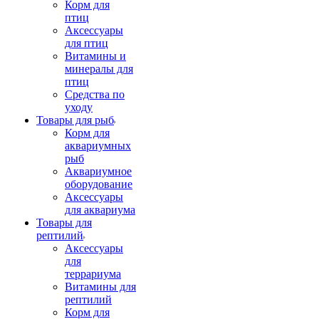
Корм для
птиц
Аксессуары
для птиц
Витамины и
минералы для
птиц
Средства по
уходу
Товары для рыб
Корм для
аквариумных
рыб
Аквариумное
оборудование
Аксессуары
для аквариума
Товары для
рептилий
Аксессуары
для
террариума
Витамины для
рептилий
Корм для