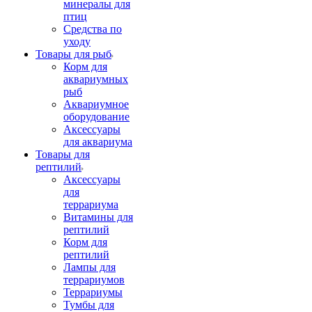
минералы для
птиц
Средства по
уходу
Товары для рыб
Корм для
аквариумных
рыб
Аквариумное
оборудование
Аксессуары
для аквариума
Товары для
рептилий
Аксессуары
для
террариума
Витамины для
рептилий
Корм для
рептилий
Лампы для
террариумов
Террариумы
Тумбы для