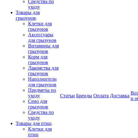
Средства по
уходу
Товары для
грызунов
Клетки для
грызунов
Аксессуары
для грызунов
Витамины для
грызунов
Корм для
грызунов
Лакомства для
грызунов
Наполнители
для грызунов
Предметы по
Воз
уходу
Статьи
Бренды
Оплата
Доставка
и о
Сено для
грызунов
Средства по
уходу
Товары для птиц
Клетки для
птиц