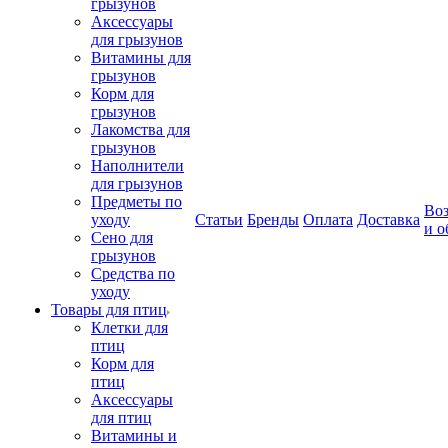
грызунов
Аксессуары
для грызунов
Витамины для
грызунов
Корм для
грызунов
Лакомства для
грызунов
Наполнители
для грызунов
Предметы по
Воз
уходу
Статьи
Бренды
Оплата
Доставка
и о
Сено для
грызунов
Средства по
уходу
Товары для птиц
Клетки для
птиц
Корм для
птиц
Аксессуары
для птиц
Витамины и