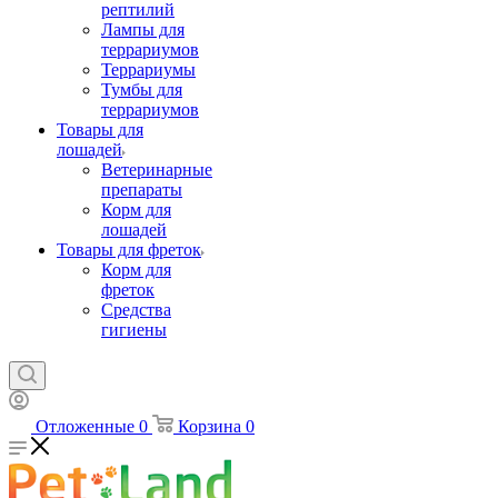
рептилий
Лампы для
террариумов
Террариумы
Тумбы для
террариумов
Товары для
лошадей
Ветеринарные
препараты
Корм для
лошадей
Товары для фреток
Корм для
фреток
Средства
гигиены
Отложенные
0
Корзина
0