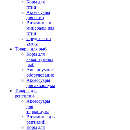
Корм для
птиц
Аксессуары
для птиц
Витамины и
минералы для
птиц
Средства по
уходу
Товары для рыб
Корм для
аквариумных
рыб
Аквариумное
оборудование
Аксессуары
для аквариума
Товары для
рептилий
Аксессуары
для
террариума
Витамины для
рептилий
Корм для