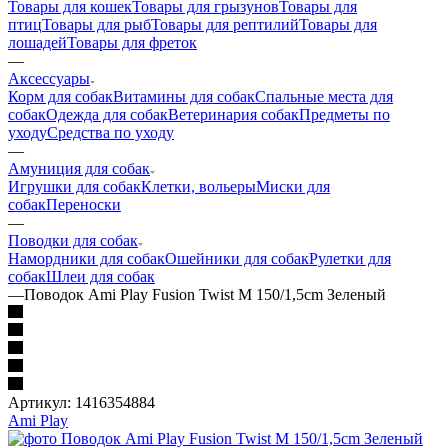
Товары для кошек
Товары для грызунов
Товары для
птиц
Товары для рыб
Товары для рептилий
Товары для
лошадей
Товары для фреток
—
Аксессуары
Корм для собак
Витамины для собак
Спальные места для
собак
Одежда для собак
Ветеринария собак
Предметы по
уходу
Средства по уходу
—
Амуниция для собак
Игрушки для собак
Клетки, вольеры
Миски для
собак
Переноски
—
Поводки для собак
Намордники для собак
Ошейники для собак
Рулетки для
собак
Шлеи для собак
—
Поводок Ami Play Fusion Twist M 150/1,5cm Зеленый
Артикул:
1416354884
Ami Play