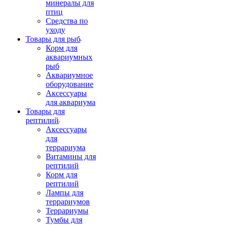
минералы для
птиц
Средства по
уходу
Товары для рыб
Корм для
аквариумных
рыб
Аквариумное
оборудование
Аксессуары
для аквариума
Товары для
рептилий
Аксессуары
для
террариума
Витамины для
рептилий
Корм для
рептилий
Лампы для
террариумов
Террариумы
Тумбы для