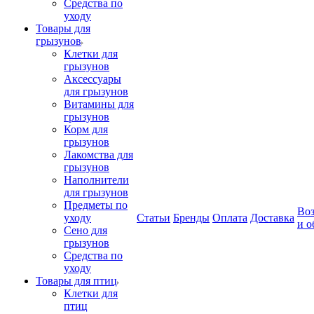
Средства по
уходу
Товары для
грызунов
Клетки для
грызунов
Аксессуары
для грызунов
Витамины для
грызунов
Корм для
грызунов
Лакомства для
грызунов
Наполнители
для грызунов
Предметы по
Воз
уходу
Статьи
Бренды
Оплата
Доставка
и о
Сено для
грызунов
Средства по
уходу
Товары для птиц
Клетки для
птиц