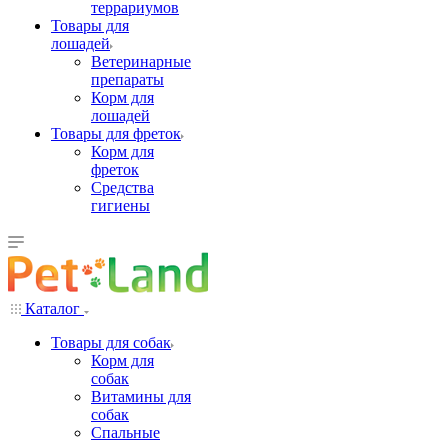
террариумов
Товары для
лошадей
Ветеринарные
препараты
Корм для
лошадей
Товары для фреток
Корм для
фреток
Средства
гигиены
Каталог
Товары для собак
Корм для
собак
Витамины для
собак
Спальные