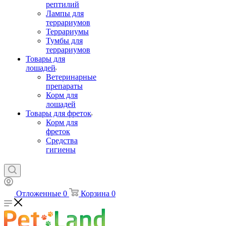
рептилий
Лампы для
террариумов
Террариумы
Тумбы для
террариумов
Товары для
лошадей
Ветеринарные
препараты
Корм для
лошадей
Товары для фреток
Корм для
фреток
Средства
гигиены
Отложенные
0
Корзина
0