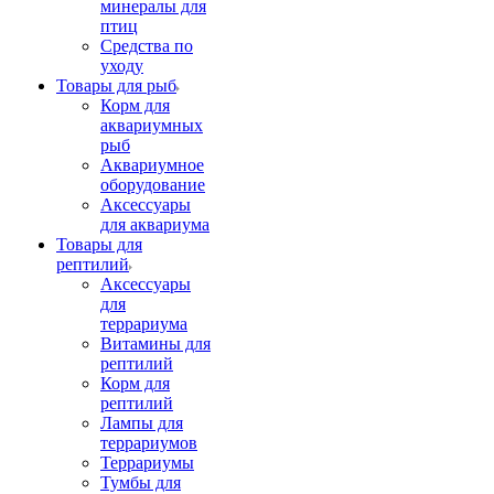
минералы для
птиц
Средства по
уходу
Товары для рыб
Корм для
аквариумных
рыб
Аквариумное
оборудование
Аксессуары
для аквариума
Товары для
рептилий
Аксессуары
для
террариума
Витамины для
рептилий
Корм для
рептилий
Лампы для
террариумов
Террариумы
Тумбы для