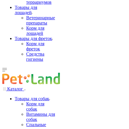
террариумов
Товары для
лошадей
Ветеринарные
препараты
Корм для
лошадей
Товары для фреток
Корм для
фреток
Средства
гигиены
Каталог
Товары для собак
Корм для
собак
Витамины для
собак
Спальные