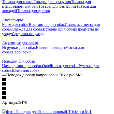
Товары для кошек
Товары для грызунов
Товары для
птиц
Товары для рыб
Товары для рептилий
Товары для
лошадей
Товары для фреток
—
Аксессуары
Корм для собак
Витамины для собак
Спальные места для
собак
Одежда для собак
Ветеринария собак
Предметы по
уходу
Средства по уходу
—
Амуниция для собак
Игрушки для собак
Клетки, вольеры
Миски для
собак
Переноски
—
Поводки для собак
Намордники для собак
Ошейники для собак
Рулетки для
собак
Шлеи для собак
—
Поводок д/собак капроновый Trixie р-р M-L
Артикул:
5470