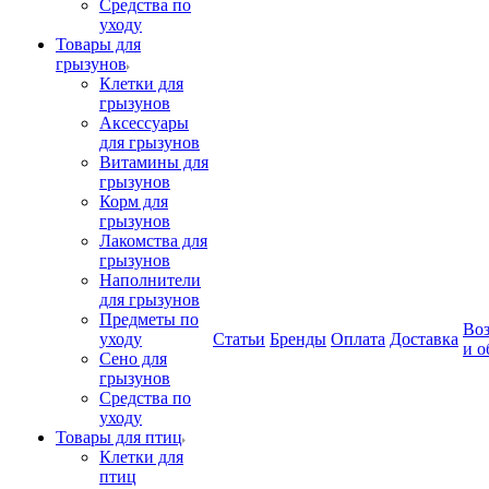
Средства по
уходу
Товары для
грызунов
Клетки для
грызунов
Аксессуары
для грызунов
Витамины для
грызунов
Корм для
грызунов
Лакомства для
грызунов
Наполнители
для грызунов
Предметы по
Воз
уходу
Статьи
Бренды
Оплата
Доставка
и о
Сено для
грызунов
Средства по
уходу
Товары для птиц
Клетки для
птиц