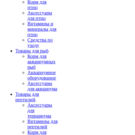
Корм для
птиц
Аксессуары
для птиц
Витамины и
минералы для
птиц
Средства по
уходу
Товары для рыб
Корм для
аквариумных
рыб
Аквариумное
оборудование
Аксессуары
для аквариума
Товары для
рептилий
Аксессуары
для
террариума
Витамины для
рептилий
Корм для