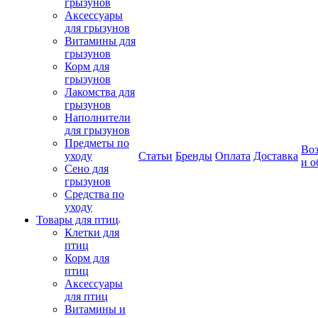
грызунов
Аксессуары
для грызунов
Витамины для
грызунов
Корм для
грызунов
Лакомства для
грызунов
Наполнители
для грызунов
Предметы по
Воз
уходу
Статьи
Бренды
Оплата
Доставка
и о
Сено для
грызунов
Средства по
уходу
Товары для птиц
Клетки для
птиц
Корм для
птиц
Аксессуары
для птиц
Витамины и