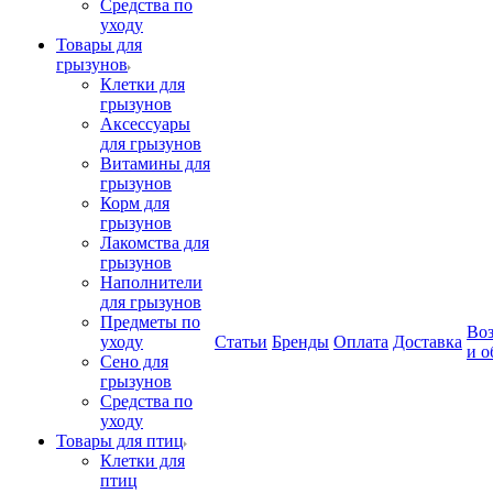
Средства по
уходу
Товары для
грызунов
Клетки для
грызунов
Аксессуары
для грызунов
Витамины для
грызунов
Корм для
грызунов
Лакомства для
грызунов
Наполнители
для грызунов
Предметы по
Воз
уходу
Статьи
Бренды
Оплата
Доставка
и о
Сено для
грызунов
Средства по
уходу
Товары для птиц
Клетки для
птиц