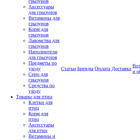
грызунов
Аксессуары
для грызунов
Витамины для
грызунов
Корм для
грызунов
Лакомства для
грызунов
Наполнители
для грызунов
Предметы по
Воз
уходу
Статьи
Бренды
Оплата
Доставка
и о
Сено для
грызунов
Средства по
уходу
Товары для птиц
Клетки для
птиц
Корм для
птиц
Аксессуары
для птиц
Витамины и