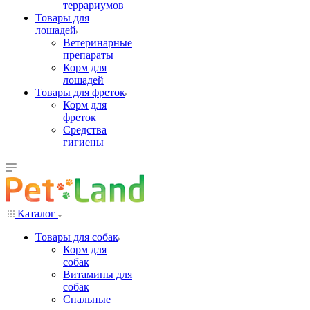
террариумов
Товары для
лошадей
Ветеринарные
препараты
Корм для
лошадей
Товары для фреток
Корм для
фреток
Средства
гигиены
Каталог
Товары для собак
Корм для
собак
Витамины для
собак
Спальные