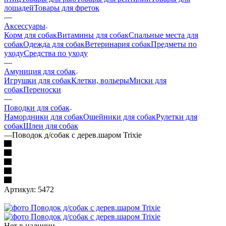
лошадей
Товары для фреток
—
Аксессуары
Корм для собак
Витамины для собак
Спальные места для
собак
Одежда для собак
Ветеринария собак
Предметы по
уходу
Средства по уходу
—
Амуниция для собак
Игрушки для собак
Клетки, вольеры
Миски для
собак
Переноски
—
Поводки для собак
Намордники для собак
Ошейники для собак
Рулетки для
собак
Шлеи для собак
—
Поводок д/собак с дерев.шаром Trixie
Артикул:
5472
Нет в наличии