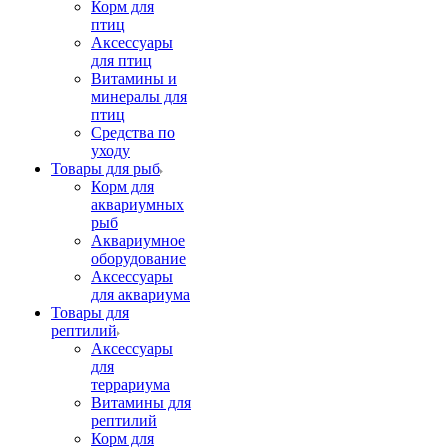
Корм для
птиц
Аксессуары
для птиц
Витамины и
минералы для
птиц
Средства по
уходу
Товары для рыб
Корм для
аквариумных
рыб
Аквариумное
оборудование
Аксессуары
для аквариума
Товары для
рептилий
Аксессуары
для
террариума
Витамины для
рептилий
Корм для