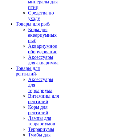
минералы для
птиц
Средства по
уходу
Товары для рыб
Корм для
аквариумных
рыб
Аквариумное
оборудование
Аксессуары
для аквариума
Товары для
рептилий
Аксессуары
для
террариума
Витамины для
рептилий
Корм для
рептилий
Лампы для
террариумов
Террариумы
Тумбы для