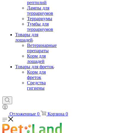
рептилий
Лампы для
террариумов
Террариумы
Тумбы для
террариумов
Товары для
лошадей
Ветеринарные
препараты
Корм для
лошадей
Товары для фреток
Корм для
фреток
Средства
гигиены
Отложенные
0
Корзина
0