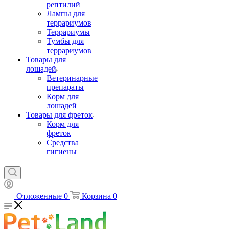
рептилий
Лампы для
террариумов
Террариумы
Тумбы для
террариумов
Товары для
лошадей
Ветеринарные
препараты
Корм для
лошадей
Товары для фреток
Корм для
фреток
Средства
гигиены
Отложенные
0
Корзина
0