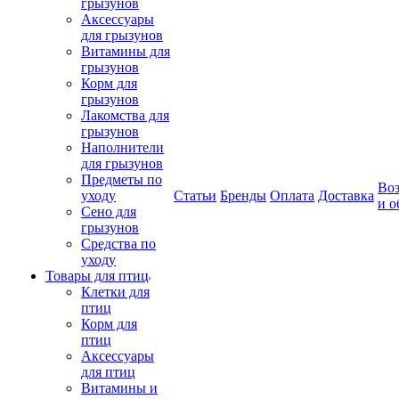
грызунов
Аксессуары
для грызунов
Витамины для
грызунов
Корм для
грызунов
Лакомства для
грызунов
Наполнители
для грызунов
Предметы по
Воз
уходу
Статьи
Бренды
Оплата
Доставка
и о
Сено для
грызунов
Средства по
уходу
Товары для птиц
Клетки для
птиц
Корм для
птиц
Аксессуары
для птиц
Витамины и