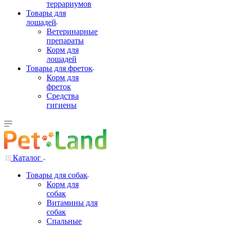
террариумов
Товары для
лошадей
Ветеринарные
препараты
Корм для
лошадей
Товары для фреток
Корм для
фреток
Средства
гигиены
Каталог
Товары для собак
Корм для
собак
Витамины для
собак
Спальные