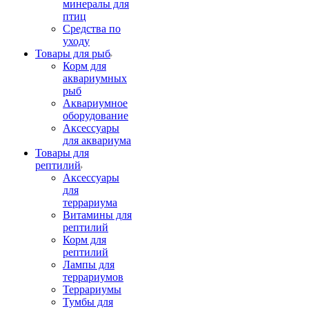
минералы для
птиц
Средства по
уходу
Товары для рыб
Корм для
аквариумных
рыб
Аквариумное
оборудование
Аксессуары
для аквариума
Товары для
рептилий
Аксессуары
для
террариума
Витамины для
рептилий
Корм для
рептилий
Лампы для
террариумов
Террариумы
Тумбы для