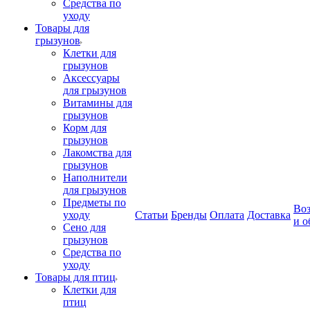
Средства по
уходу
Товары для
грызунов
Клетки для
грызунов
Аксессуары
для грызунов
Витамины для
грызунов
Корм для
грызунов
Лакомства для
грызунов
Наполнители
для грызунов
Предметы по
Воз
уходу
Статьи
Бренды
Оплата
Доставка
и о
Сено для
грызунов
Средства по
уходу
Товары для птиц
Клетки для
птиц