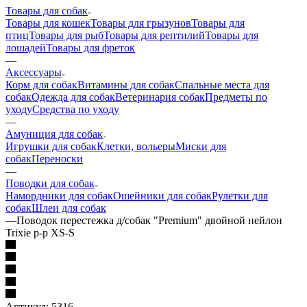
Товары для собак
Товары для кошек
Товары для грызунов
Товары для
птиц
Товары для рыб
Товары для рептилий
Товары для
лошадей
Товары для фреток
—
Аксессуары
Корм для собак
Витамины для собак
Спальные места для
собак
Одежда для собак
Ветеринария собак
Предметы по
уходу
Средства по уходу
—
Амуниция для собак
Игрушки для собак
Клетки, вольеры
Миски для
собак
Переноски
—
Поводки для собак
Намордники для собак
Ошейники для собак
Рулетки для
собак
Шлеи для собак
—
Поводок перестежка д/собак "Premium" двойной нейлон
Trixie р-р XS-S
Артикул:
5316