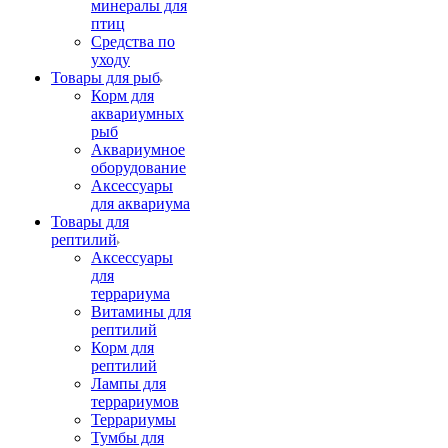
минералы для
птиц
Средства по
уходу
Товары для рыб
Корм для
аквариумных
рыб
Аквариумное
оборудование
Аксессуары
для аквариума
Товары для
рептилий
Аксессуары
для
террариума
Витамины для
рептилий
Корм для
рептилий
Лампы для
террариумов
Террариумы
Тумбы для