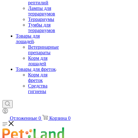
рептилий
Лампы для
террариумов
Террариумы
Тумбы для
террариумов
Товары для
лошадей
Ветеринарные
препараты
Корм для
лошадей
Товары для фреток
Корм для
фреток
Средства
гигиены
Отложенные
0
Корзина
0