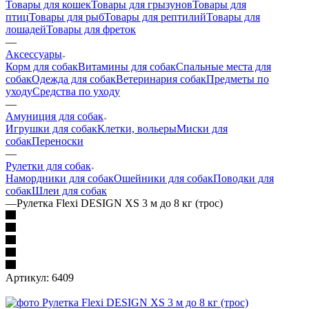
Товары для кошек
Товары для грызунов
Товары для
птиц
Товары для рыб
Товары для рептилий
Товары для
лошадей
Товары для фреток
—
Аксессуары
Корм для собак
Витамины для собак
Спальные места для
собак
Одежда для собак
Ветеринария собак
Предметы по
уходу
Средства по уходу
—
Амуниция для собак
Игрушки для собак
Клетки, вольеры
Миски для
собак
Переноски
—
Рулетки для собак
Намордники для собак
Ошейники для собак
Поводки для
собак
Шлеи для собак
—
Рулетка Flexi DESIGN XS 3 м до 8 кг (трос)
Артикул:
6409