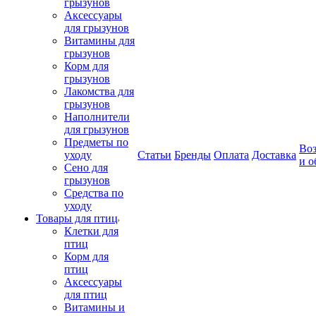
грызунов
Аксессуары
для грызунов
Витамины для
грызунов
Корм для
грызунов
Лакомства для
грызунов
Наполнители
для грызунов
Предметы по
Воз
уходу
Статьи
Бренды
Оплата
Доставка
и о
Сено для
грызунов
Средства по
уходу
Товары для птиц
Клетки для
птиц
Корм для
птиц
Аксессуары
для птиц
Витамины и