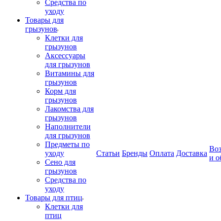
Средства по
уходу
Товары для
грызунов
Клетки для
грызунов
Аксессуары
для грызунов
Витамины для
грызунов
Корм для
грызунов
Лакомства для
грызунов
Наполнители
для грызунов
Предметы по
Воз
уходу
Статьи
Бренды
Оплата
Доставка
и о
Сено для
грызунов
Средства по
уходу
Товары для птиц
Клетки для
птиц