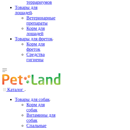
террариумов
Товары для
лошадей
Ветеринарные
препараты
Корм для
лошадей
Товары для фреток
Корм для
фреток
Средства
гигиены
Каталог
Товары для собак
Корм для
собак
Витамины для
собак
Спальные