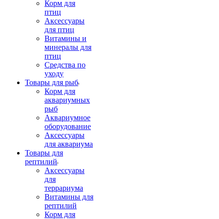
Корм для
птиц
Аксессуары
для птиц
Витамины и
минералы для
птиц
Средства по
уходу
Товары для рыб
Корм для
аквариумных
рыб
Аквариумное
оборудование
Аксессуары
для аквариума
Товары для
рептилий
Аксессуары
для
террариума
Витамины для
рептилий
Корм для