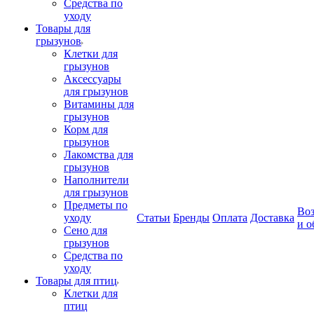
Средства по
уходу
Товары для
грызунов
Клетки для
грызунов
Аксессуары
для грызунов
Витамины для
грызунов
Корм для
грызунов
Лакомства для
грызунов
Наполнители
для грызунов
Предметы по
Воз
уходу
Статьи
Бренды
Оплата
Доставка
и о
Сено для
грызунов
Средства по
уходу
Товары для птиц
Клетки для
птиц