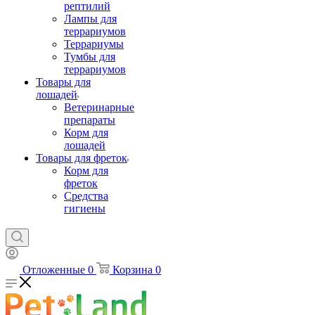
рептилий
Лампы для
террариумов
Террариумы
Тумбы для
террариумов
Товары для
лошадей
Ветеринарные
препараты
Корм для
лошадей
Товары для фреток
Корм для
фреток
Средства
гигиены
Отложенные
0
Корзина
0