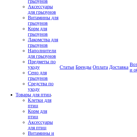
грызунов
Аксессуары
для грызунов
Витамины для
грызунов
Корм для
грызунов
Лакомства для
грызунов
Наполнители
для грызунов
Предметы по
Воз
уходу
Статьи
Бренды
Оплата
Доставка
и о
Сено для
грызунов
Средства по
уходу
Товары для птиц
Клетки для
птиц
Корм для
птиц
Аксессуары
для птиц
Витамины и