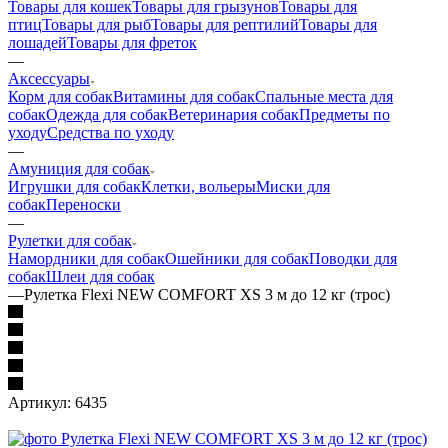
Товары для кошек
Товары для грызунов
Товары для
птиц
Товары для рыб
Товары для рептилий
Товары для
лошадей
Товары для фреток
—
Аксессуары
Корм для собак
Витамины для собак
Спальные места для
собак
Одежда для собак
Ветеринария собак
Предметы по
уходу
Средства по уходу
—
Амуниция для собак
Игрушки для собак
Клетки, вольеры
Миски для
собак
Переноски
—
Рулетки для собак
Намордники для собак
Ошейники для собак
Поводки для
собак
Шлеи для собак
—
Рулетка Flexi NEW COMFORT XS 3 м до 12 кг (трос)
Артикул:
6435