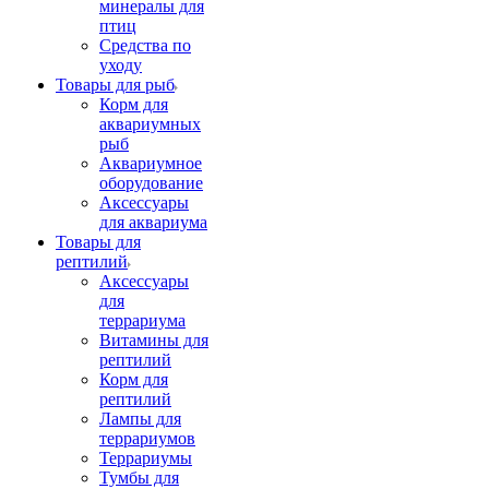
минералы для
птиц
Средства по
уходу
Товары для рыб
Корм для
аквариумных
рыб
Аквариумное
оборудование
Аксессуары
для аквариума
Товары для
рептилий
Аксессуары
для
террариума
Витамины для
рептилий
Корм для
рептилий
Лампы для
террариумов
Террариумы
Тумбы для