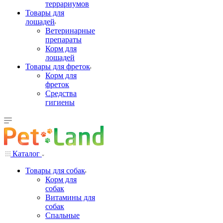
террариумов
Товары для
лошадей
Ветеринарные
препараты
Корм для
лошадей
Товары для фреток
Корм для
фреток
Средства
гигиены
Каталог
Товары для собак
Корм для
собак
Витамины для
собак
Спальные