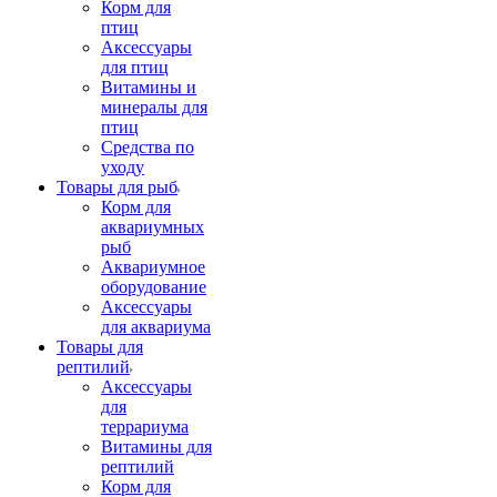
Корм для
птиц
Аксессуары
для птиц
Витамины и
минералы для
птиц
Средства по
уходу
Товары для рыб
Корм для
аквариумных
рыб
Аквариумное
оборудование
Аксессуары
для аквариума
Товары для
рептилий
Аксессуары
для
террариума
Витамины для
рептилий
Корм для