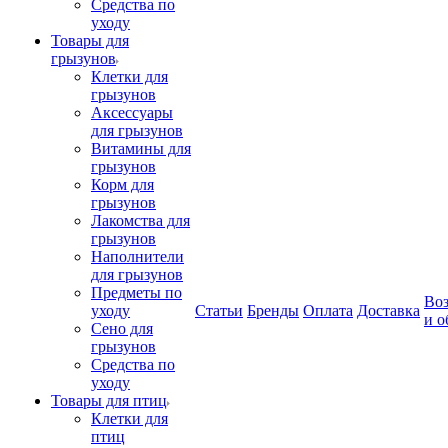
Средства по
уходу
Товары для
грызунов
Клетки для
грызунов
Аксессуары
для грызунов
Витамины для
грызунов
Корм для
грызунов
Лакомства для
грызунов
Наполнители
для грызунов
Предметы по
Воз
уходу
Статьи
Бренды
Оплата
Доставка
и о
Сено для
грызунов
Средства по
уходу
Товары для птиц
Клетки для
птиц