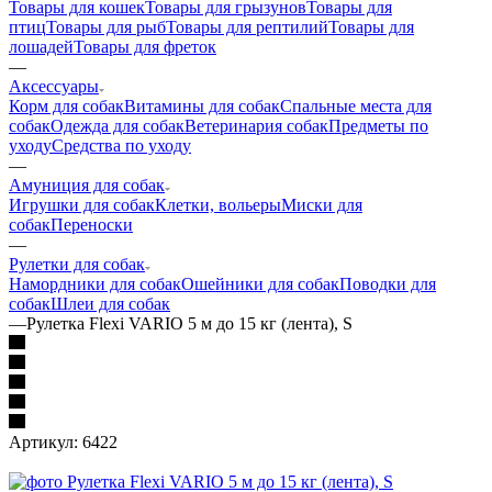
Товары для кошек
Товары для грызунов
Товары для
птиц
Товары для рыб
Товары для рептилий
Товары для
лошадей
Товары для фреток
—
Аксессуары
Корм для собак
Витамины для собак
Спальные места для
собак
Одежда для собак
Ветеринария собак
Предметы по
уходу
Средства по уходу
—
Амуниция для собак
Игрушки для собак
Клетки, вольеры
Миски для
собак
Переноски
—
Рулетки для собак
Намордники для собак
Ошейники для собак
Поводки для
собак
Шлеи для собак
—
Рулетка Flexi VARIO 5 м до 15 кг (лента), S
Артикул:
6422