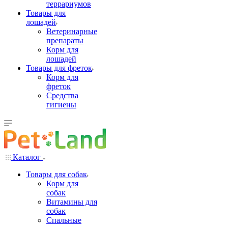
террариумов
Товары для
лошадей
Ветеринарные
препараты
Корм для
лошадей
Товары для фреток
Корм для
фреток
Средства
гигиены
Каталог
Товары для собак
Корм для
собак
Витамины для
собак
Спальные