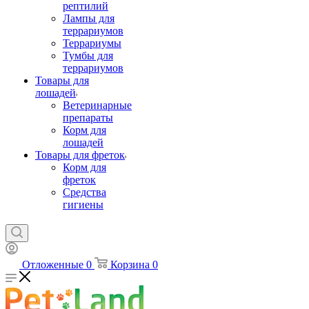
рептилий
Лампы для
террариумов
Террариумы
Тумбы для
террариумов
Товары для
лошадей
Ветеринарные
препараты
Корм для
лошадей
Товары для фреток
Корм для
фреток
Средства
гигиены
Отложенные
0
Корзина
0