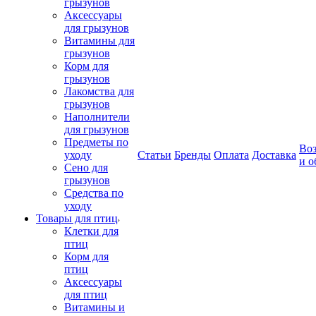
грызунов
Аксессуары
для грызунов
Витамины для
грызунов
Корм для
грызунов
Лакомства для
грызунов
Наполнители
для грызунов
Предметы по
Воз
уходу
Статьи
Бренды
Оплата
Доставка
и о
Сено для
грызунов
Средства по
уходу
Товары для птиц
Клетки для
птиц
Корм для
птиц
Аксессуары
для птиц
Витамины и