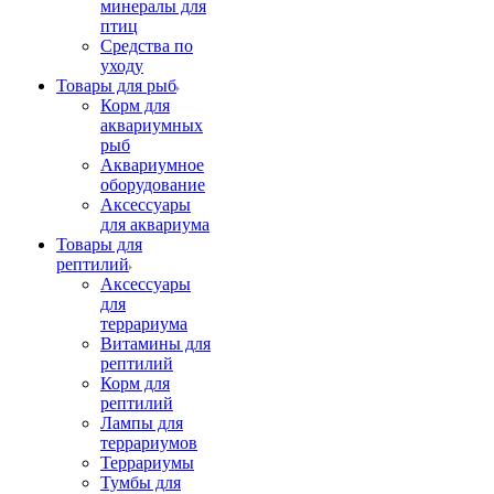
минералы для
птиц
Средства по
уходу
Товары для рыб
Корм для
аквариумных
рыб
Аквариумное
оборудование
Аксессуары
для аквариума
Товары для
рептилий
Аксессуары
для
террариума
Витамины для
рептилий
Корм для
рептилий
Лампы для
террариумов
Террариумы
Тумбы для