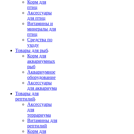
Корм для
птиц
Аксессуары
для птиц
Витамины и
минералы для
птиц
Средства по
уходу
Товары для рыб
Корм для
аквариумных
рыб
Аквариумное
оборудование
Аксессуары
для аквариума
Товары для
рептилий
Аксессуары
для
террариума
Витамины для
рептилий
Корм для