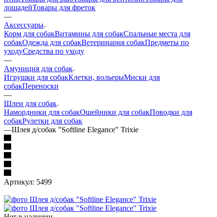
лошадей
Товары для фреток
—
Аксессуары
Корм для собак
Витамины для собак
Спальные места для
собак
Одежда для собак
Ветеринария собак
Предметы по
уходу
Средства по уходу
—
Амуниция для собак
Игрушки для собак
Клетки, вольеры
Миски для
собак
Переноски
—
Шлеи для собак
Намордники для собак
Ошейники для собак
Поводки для
собак
Рулетки для собак
—
Шлея д/собак "Softline Elegance" Trixie
Артикул:
5499
Нет в наличии