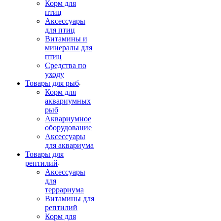
Корм для
птиц
Аксессуары
для птиц
Витамины и
минералы для
птиц
Средства по
уходу
Товары для рыб
Корм для
аквариумных
рыб
Аквариумное
оборудование
Аксессуары
для аквариума
Товары для
рептилий
Аксессуары
для
террариума
Витамины для
рептилий
Корм для