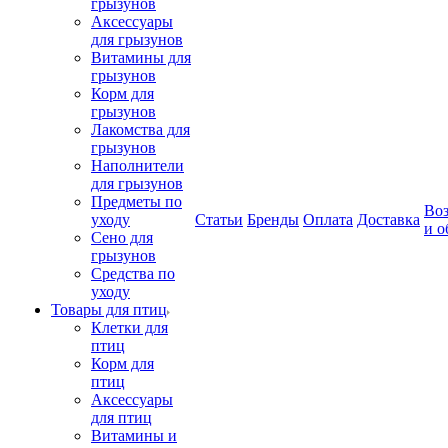
грызунов
Аксессуары
для грызунов
Витамины для
грызунов
Корм для
грызунов
Лакомства для
грызунов
Наполнители
для грызунов
Предметы по
Воз
уходу
Статьи
Бренды
Оплата
Доставка
и о
Сено для
грызунов
Средства по
уходу
Товары для птиц
Клетки для
птиц
Корм для
птиц
Аксессуары
для птиц
Витамины и