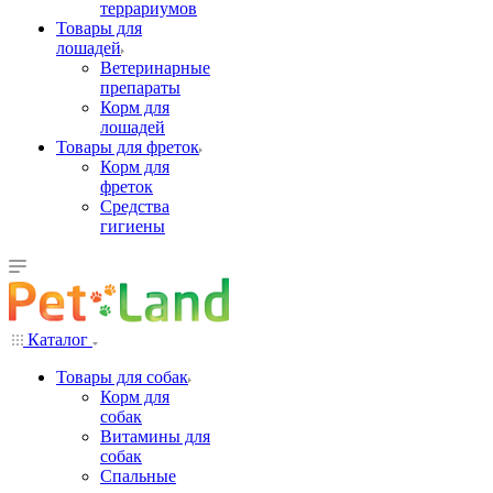
террариумов
Товары для
лошадей
Ветеринарные
препараты
Корм для
лошадей
Товары для фреток
Корм для
фреток
Средства
гигиены
Каталог
Товары для собак
Корм для
собак
Витамины для
собак
Спальные