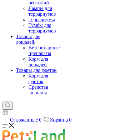
рептилий
Лампы для
террариумов
Террариумы
Тумбы для
террариумов
Товары для
лошадей
Ветеринарные
препараты
Корм для
лошадей
Товары для фреток
Корм для
фреток
Средства
гигиены
Отложенные
0
Корзина
0