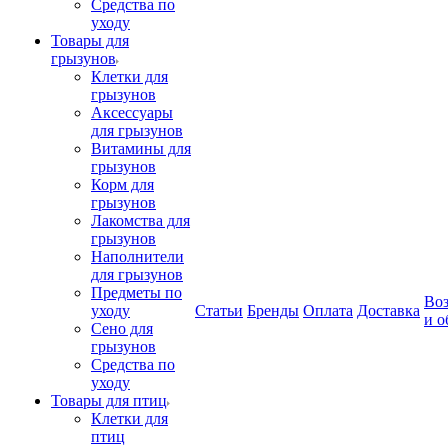
Средства по
уходу
Товары для
грызунов
Клетки для
грызунов
Аксессуары
для грызунов
Витамины для
грызунов
Корм для
грызунов
Лакомства для
грызунов
Наполнители
для грызунов
Предметы по
Воз
уходу
Статьи
Бренды
Оплата
Доставка
и о
Сено для
грызунов
Средства по
уходу
Товары для птиц
Клетки для
птиц