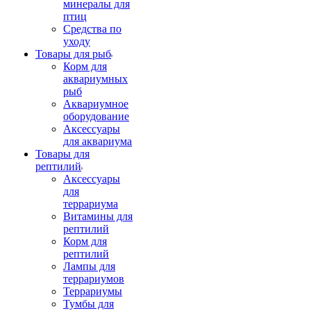
минералы для
птиц
Средства по
уходу
Товары для рыб
Корм для
аквариумных
рыб
Аквариумное
оборудование
Аксессуары
для аквариума
Товары для
рептилий
Аксессуары
для
террариума
Витамины для
рептилий
Корм для
рептилий
Лампы для
террариумов
Террариумы
Тумбы для