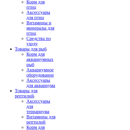
Корм для
птиц
Аксессуары
для птиц
Витамины и
минералы для
птиц
Средства по
уходу
Товары для рыб
Корм для
аквариумных
рыб
Аквариумное
оборудование
Аксессуары
для аквариума
Товары для
рептилий
Аксессуары
для
террариума
Витамины для
рептилий
Корм для