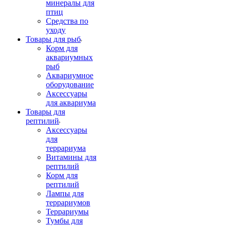
минералы для
птиц
Средства по
уходу
Товары для рыб
Корм для
аквариумных
рыб
Аквариумное
оборудование
Аксессуары
для аквариума
Товары для
рептилий
Аксессуары
для
террариума
Витамины для
рептилий
Корм для
рептилий
Лампы для
террариумов
Террариумы
Тумбы для