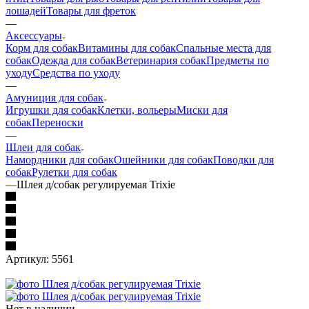
лошадей
Товары для фреток
—
Аксессуары
Корм для собак
Витамины для собак
Спальные места для
собак
Одежда для собак
Ветеринария собак
Предметы по
уходу
Средства по уходу
—
Амуниция для собак
Игрушки для собак
Клетки, вольеры
Миски для
собак
Переноски
—
Шлеи для собак
Намордники для собак
Ошейники для собак
Поводки для
собак
Рулетки для собак
—
Шлея д/собак регулируемая Trixie
Артикул:
5561
Нет в наличии