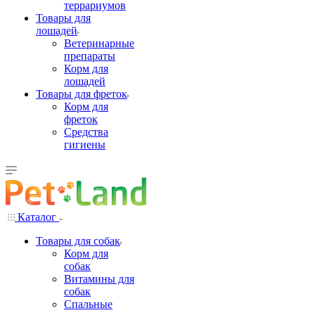
террариумов
Товары для
лошадей
Ветеринарные
препараты
Корм для
лошадей
Товары для фреток
Корм для
фреток
Средства
гигиены
Каталог
Товары для собак
Корм для
собак
Витамины для
собак
Спальные