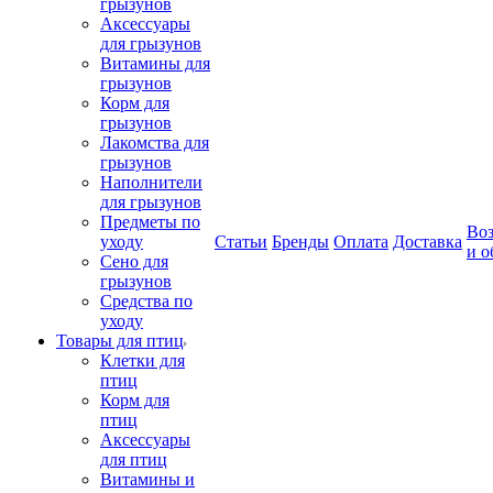
грызунов
Аксессуары
для грызунов
Витамины для
грызунов
Корм для
грызунов
Лакомства для
грызунов
Наполнители
для грызунов
Предметы по
Воз
уходу
Статьи
Бренды
Оплата
Доставка
и о
Сено для
грызунов
Средства по
уходу
Товары для птиц
Клетки для
птиц
Корм для
птиц
Аксессуары
для птиц
Витамины и