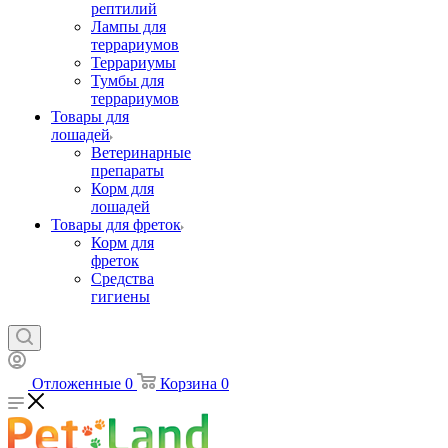
рептилий
Лампы для
террариумов
Террариумы
Тумбы для
террариумов
Товары для
лошадей
Ветеринарные
препараты
Корм для
лошадей
Товары для фреток
Корм для
фреток
Средства
гигиены
Отложенные
0
Корзина
0