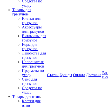
Средства по
уходу
Товары для
грызунов
Клетки для
грызунов
Аксессуары
для грызунов
Витамины для
грызунов
Корм для
грызунов
Лакомства для
грызунов
Наполнители
для грызунов
Предметы по
Воз
уходу
Статьи
Бренды
Оплата
Доставка
и о
Сено для
грызунов
Средства по
уходу
Товары для птиц
Клетки для
птиц