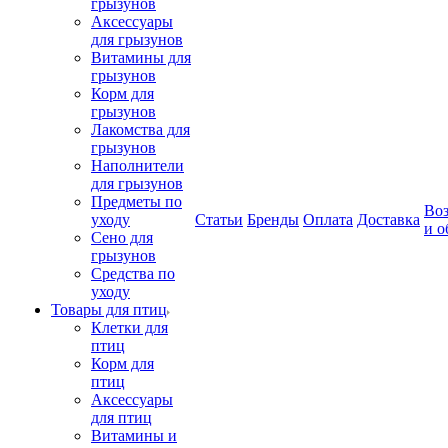
грызунов
Аксессуары
для грызунов
Витамины для
грызунов
Корм для
грызунов
Лакомства для
грызунов
Наполнители
для грызунов
Предметы по
Воз
уходу
Статьи
Бренды
Оплата
Доставка
и о
Сено для
грызунов
Средства по
уходу
Товары для птиц
Клетки для
птиц
Корм для
птиц
Аксессуары
для птиц
Витамины и