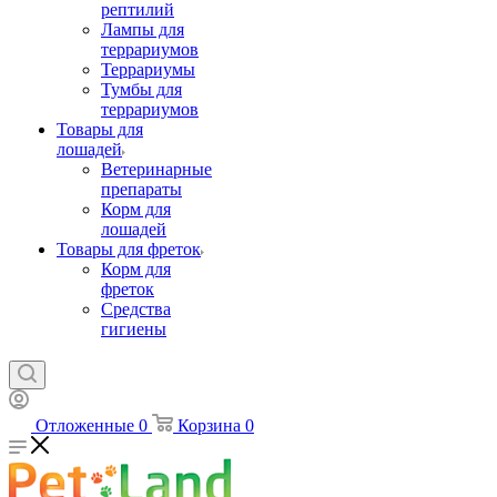
рептилий
Лампы для
террариумов
Террариумы
Тумбы для
террариумов
Товары для
лошадей
Ветеринарные
препараты
Корм для
лошадей
Товары для фреток
Корм для
фреток
Средства
гигиены
Отложенные
0
Корзина
0