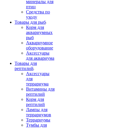
минералы для
птиц
Средства по
уходу
Товары для рыб
Корм для
аквариумных
рыб
Аквариумное
оборудование
Аксессуары
для аквариума
Товары для
рептилий
Аксессуары
для
террариума
Витамины для
рептилий
Корм для
рептилий
Лампы для
террариумов
Террариумы
Тумбы для