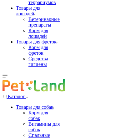
террариумов
Товары для
лошадей
Ветеринарные
препараты
Корм для
лошадей
Товары для фреток
Корм для
фреток
Средства
гигиены
Каталог
Товары для собак
Корм для
собак
Витамины для
собак
Спальные