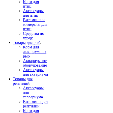
Корм для
птиц
Аксессуары
для птиц
Витамины и
минералы для
птиц
Средства по
уходу
Товары для рыб
Корм для
аквариумных
рыб
Аквариумное
оборудование
Аксессуары
для аквариума
Товары для
рептилий
Аксессуары
для
террариума
Витамины для
рептилий
Корм для