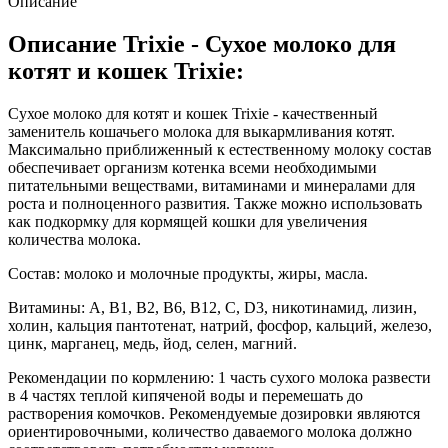
Описание
Описание Trixie - Сухое молоко для
котят и кошек Trixie:
Сухое молоко для котят и кошек Trixie - качественный
заменитель кошачьего молока для выкармливания котят.
Максимально приближенный к естественному молоку состав
обеспечивает организм котенка всеми необходимыми
питательными веществами, витаминами и минералами для
роста и полноценного развития. Также можно использовать
как подкормку для кормящей кошки для увеличения
количества молока.
Состав: молоко и молочные продукты, жиры, масла.
Витамины: А, В1, В2, В6, В12, С, D3, никотинамид, лизин,
холин, кальция пантотенат, натрий, фосфор, кальций, железо,
цинк, марганец, медь, йод, селен, магний.
Рекомендации по кормлению: 1 часть сухого молока развести
в 4 частях теплой кипяченой воды и перемешать до
растворения комочков. Рекомендуемые дозировки являются
ориентировочными, количество даваемого молока должно