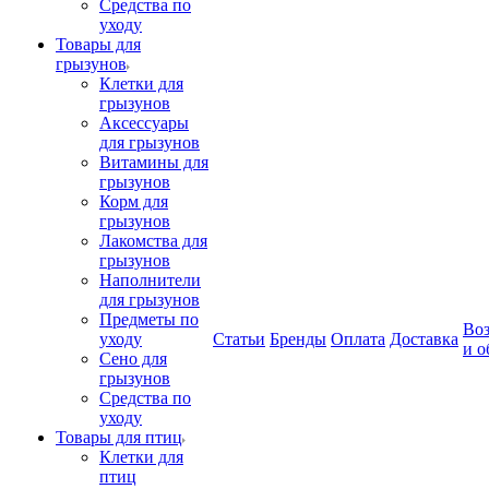
Средства по
уходу
Товары для
грызунов
Клетки для
грызунов
Аксессуары
для грызунов
Витамины для
грызунов
Корм для
грызунов
Лакомства для
грызунов
Наполнители
для грызунов
Предметы по
Воз
уходу
Статьи
Бренды
Оплата
Доставка
и о
Сено для
грызунов
Средства по
уходу
Товары для птиц
Клетки для
птиц