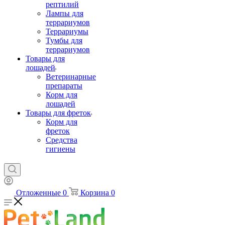
рептилий
Лампы для
террариумов
Террариумы
Тумбы для
террариумов
Товары для
лошадей
Ветеринарные
препараты
Корм для
лошадей
Товары для фреток
Корм для
фреток
Средства
гигиены
Отложенные
0
Корзина
0