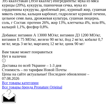
395 ккал/стакан (3950 ккал/кг) Ингредиенты: мука из мяса
курицы (20%), кукуруза, пшеничная сечка, мука из
сердцевины кукурузы, дробленый рис, куриный жир, сушеная
мякоть свеклы, кальция карбонат, гидролизат куриной печени,
цельное семя льна, дрожжевая культура, сушеная люцерна,
соль, г Состав: протеин 26%, жир 13%, клетчатка 4%, зола 8%,
кальций 1,1%, фосфор 0,8%.
Добавки: витамин А 13000 МО/кг, витамин Д3 1200 МО/кг,
витамин Е 75 МО/кг, железо 90 мг/кг, йод 2 мг/кг, кобальт 0,7
мг/кг, медь 3 мг/кг, марганец 12 мг/кг, цинк 90 мг/
Вам также может понравиться
Нет в наличии
Доставка по всей Украине – 1-3 дня
Стоимость – по тарифам Новой Почты
Цены на сайте актуальные! Последнее обновление –
07.08.2026
Все товары категории
Все товары бренда Pronature Original