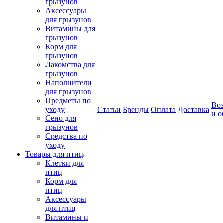
грызунов
Аксессуары
для грызунов
Витамины для
грызунов
Корм для
грызунов
Лакомства для
грызунов
Наполнители
для грызунов
Предметы по
Воз
уходу
Статьи
Бренды
Оплата
Доставка
и о
Сено для
грызунов
Средства по
уходу
Товары для птиц
Клетки для
птиц
Корм для
птиц
Аксессуары
для птиц
Витамины и