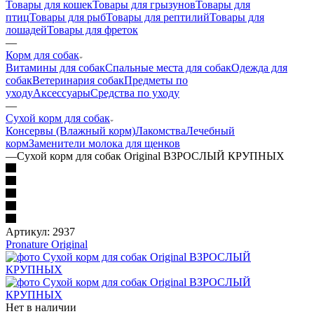
Товары для кошек
Товары для грызунов
Товары для
птиц
Товары для рыб
Товары для рептилий
Товары для
лошадей
Товары для фреток
—
Корм для собак
Витамины для собак
Спальные места для собак
Одежда для
собак
Ветеринария собак
Предметы по
уходу
Аксессуары
Средства по уходу
—
Сухой корм для собак
Консервы (Влажный корм)
Лакомства
Лечебный
корм
Заменители молока для щенков
—
Сухой корм для собак Original ВЗРОСЛЫЙ КРУПНЫХ
Артикул:
2937
Pronature Original
Нет в наличии