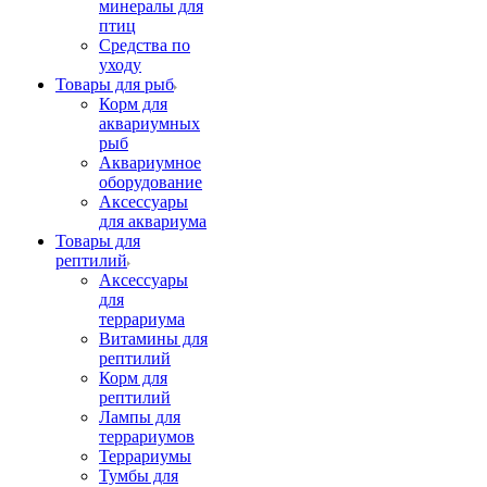
минералы для
птиц
Средства по
уходу
Товары для рыб
Корм для
аквариумных
рыб
Аквариумное
оборудование
Аксессуары
для аквариума
Товары для
рептилий
Аксессуары
для
террариума
Витамины для
рептилий
Корм для
рептилий
Лампы для
террариумов
Террариумы
Тумбы для