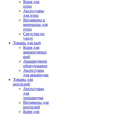
Корм для
птиц
Аксессуары
для птиц
Витамины и
минералы для
птиц
Средства по
уходу
Товары для рыб
Корм для
аквариумных
рыб
Аквариумное
оборудование
Аксессуары
для аквариума
Товары для
рептилий
Аксессуары
для
террариума
Витамины для
рептилий
Корм для