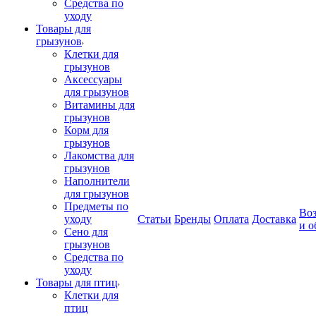
Средства по
уходу
Товары для
грызунов
Клетки для
грызунов
Аксессуары
для грызунов
Витамины для
грызунов
Корм для
грызунов
Лакомства для
грызунов
Наполнители
для грызунов
Предметы по
Воз
уходу
Статьи
Бренды
Оплата
Доставка
и о
Сено для
грызунов
Средства по
уходу
Товары для птиц
Клетки для
птиц