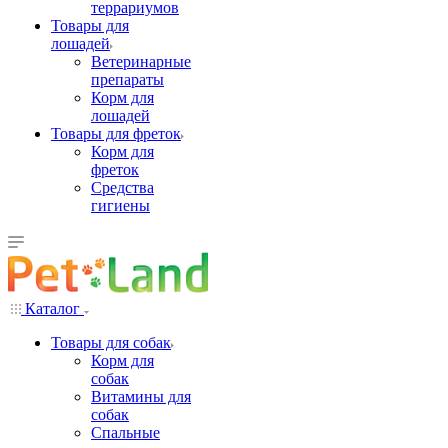
террариумов
Товары для
лошадей
Ветеринарные
препараты
Корм для
лошадей
Товары для фреток
Корм для
фреток
Средства
гигиены
Каталог
Товары для собак
Корм для
собак
Витамины для
собак
Спальные