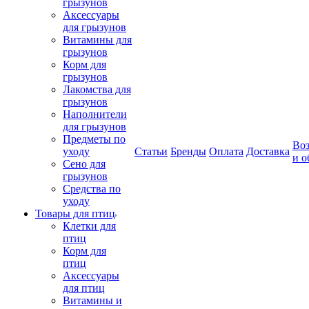
грызунов
Аксессуары
для грызунов
Витамины для
грызунов
Корм для
грызунов
Лакомства для
грызунов
Наполнители
для грызунов
Предметы по
Воз
уходу
Статьи
Бренды
Оплата
Доставка
и о
Сено для
грызунов
Средства по
уходу
Товары для птиц
Клетки для
птиц
Корм для
птиц
Аксессуары
для птиц
Витамины и