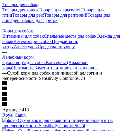
Товары для собак
Товары для кошек
Товары для грызунов
Товары для
птиц
Товары для рыб
Товары для рептилий
Товары для
лошадей
Товары для фреток
—
Корм для собак
Витамины для собак
Спальные места для собак
Одежда для
собак
Ветеринария собак
Предметы по
уходу
Аксессуары
Средства по уходу
—
Лечебный корм
Сухой корм для собак
Консервы (Влажный
корм)
Лакомства
Заменители молока для щенков
—
Сухой корм для собак при пищевой аллергии и
непереносимости Sensitivity Control SC24
Артикул:
413
Royal Canin