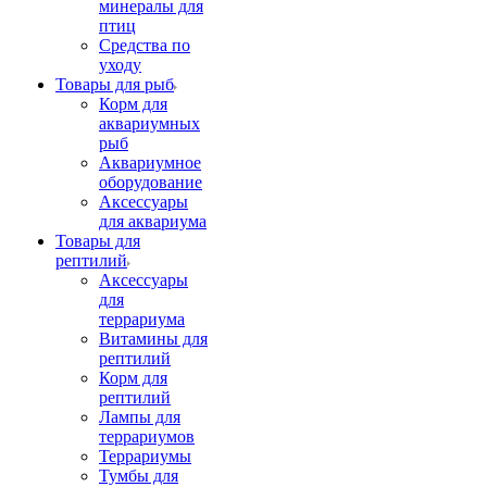
минералы для
птиц
Средства по
уходу
Товары для рыб
Корм для
аквариумных
рыб
Аквариумное
оборудование
Аксессуары
для аквариума
Товары для
рептилий
Аксессуары
для
террариума
Витамины для
рептилий
Корм для
рептилий
Лампы для
террариумов
Террариумы
Тумбы для