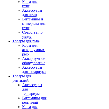
Корм для
птиц
Аксессуары
для птиц
Витамины и
минералы для
птиц
Средства по
уходу
Товары для рыб
Корм для
аквариумных
рыб
Аквариумное
оборудование
Аксессуары
для аквариума
Товары для
рептилий
Аксессуары
для
террариума
Витамины для
рептилий
Корм для