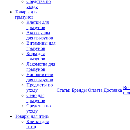
Средства по
уходу
Товары для
грызунов
Клетки для
грызунов
Аксессуары
для грызунов
Витамины для
грызунов
Корм для
грызунов
Лакомства для
грызунов
Наполнители
для грызунов
Предметы по
Воз
уходу
Статьи
Бренды
Оплата
Доставка
и о
Сено для
грызунов
Средства по
уходу
Товары для птиц
Клетки для
птиц