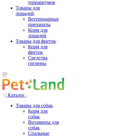
террариумов
Товары для
лошадей
Ветеринарные
препараты
Корм для
лошадей
Товары для фреток
Корм для
фреток
Средства
гигиены
Каталог
Товары для собак
Корм для
собак
Витамины для
собак
Спальные