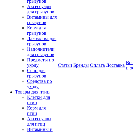
грызунов
Аксессуары
для грызунов
Витамины для
грызунов
Корм для
грызунов
Лакомства для
грызунов
Наполнители
для грызунов
Предметы по
Воз
уходу
Статьи
Бренды
Оплата
Доставка
и о
Сено для
грызунов
Средства по
уходу
Товары для птиц
Клетки для
птиц
Корм для
птиц
Аксессуары
для птиц
Витамины и