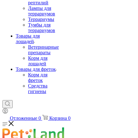
рептилий
Лампы для
террариумов
Террариумы
Тумбы для
террариумов
Товары для
лошадей
Ветеринарные
препараты
Корм для
лошадей
Товары для фреток
Корм для
фреток
Средства
гигиены
Отложенные
0
Корзина
0