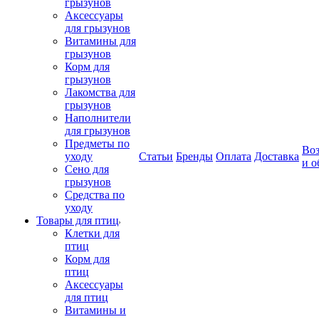
грызунов
Аксессуары
для грызунов
Витамины для
грызунов
Корм для
грызунов
Лакомства для
грызунов
Наполнители
для грызунов
Предметы по
Воз
уходу
Статьи
Бренды
Оплата
Доставка
и о
Сено для
грызунов
Средства по
уходу
Товары для птиц
Клетки для
птиц
Корм для
птиц
Аксессуары
для птиц
Витамины и