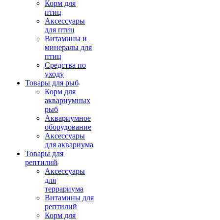
Корм для
птиц
Аксессуары
для птиц
Витамины и
минералы для
птиц
Средства по
уходу
Товары для рыб
Корм для
аквариумных
рыб
Аквариумное
оборудование
Аксессуары
для аквариума
Товары для
рептилий
Аксессуары
для
террариума
Витамины для
рептилий
Корм для