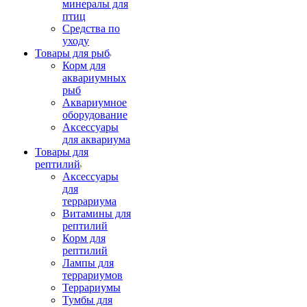
минералы для
птиц
Средства по
уходу
Товары для рыб
Корм для
аквариумных
рыб
Аквариумное
оборудование
Аксессуары
для аквариума
Товары для
рептилий
Аксессуары
для
террариума
Витамины для
рептилий
Корм для
рептилий
Лампы для
террариумов
Террариумы
Тумбы для