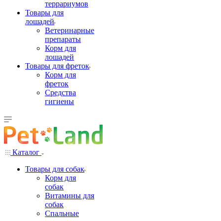
террариумов
Товары для
лошадей
Ветеринарные
препараты
Корм для
лошадей
Товары для фреток
Корм для
фреток
Средства
гигиены
Каталог
Товары для собак
Корм для
собак
Витамины для
собак
Спальные