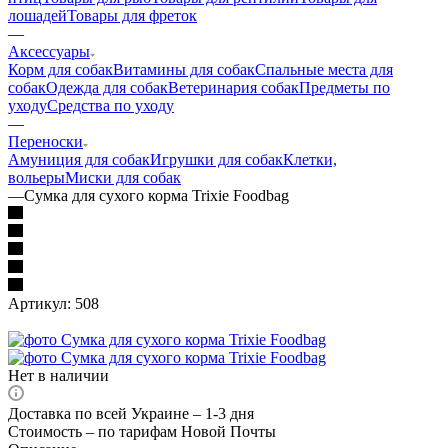
лошадей
Товары для фреток
—
Аксессуары
Корм для собак
Витамины для собак
Спальные места для
собак
Одежда для собак
Ветеринария собак
Предметы по
уходу
Средства по уходу
—
Переноски
Амуниция для собак
Игрушки для собак
Клетки,
вольеры
Миски для собак
—
Сумка для сухого корма Trixie Foodbag
Артикул:
508
Нет в наличии
Доставка по всей Украине – 1-3 дня
Стоимость – по тарифам Новой Почты