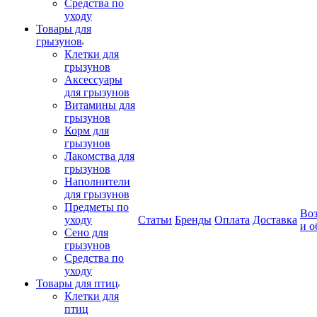
Средства по
уходу
Товары для
грызунов
Клетки для
грызунов
Аксессуары
для грызунов
Витамины для
грызунов
Корм для
грызунов
Лакомства для
грызунов
Наполнители
для грызунов
Предметы по
Воз
уходу
Статьи
Бренды
Оплата
Доставка
и о
Сено для
грызунов
Средства по
уходу
Товары для птиц
Клетки для
птиц