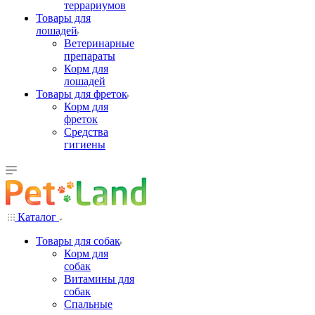
террариумов
Товары для
лошадей
Ветеринарные
препараты
Корм для
лошадей
Товары для фреток
Корм для
фреток
Средства
гигиены
Каталог
Товары для собак
Корм для
собак
Витамины для
собак
Спальные