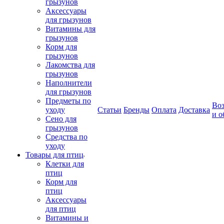
грызунов
Аксессуары
для грызунов
Витамины для
грызунов
Корм для
грызунов
Лакомства для
грызунов
Наполнители
для грызунов
Предметы по
Воз
уходу
Статьи
Бренды
Оплата
Доставка
и о
Сено для
грызунов
Средства по
уходу
Товары для птиц
Клетки для
птиц
Корм для
птиц
Аксессуары
для птиц
Витамины и