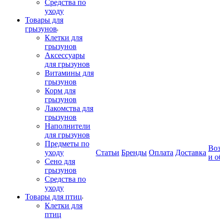
Средства по
уходу
Товары для
грызунов
Клетки для
грызунов
Аксессуары
для грызунов
Витамины для
грызунов
Корм для
грызунов
Лакомства для
грызунов
Наполнители
для грызунов
Предметы по
Воз
уходу
Статьи
Бренды
Оплата
Доставка
и о
Сено для
грызунов
Средства по
уходу
Товары для птиц
Клетки для
птиц