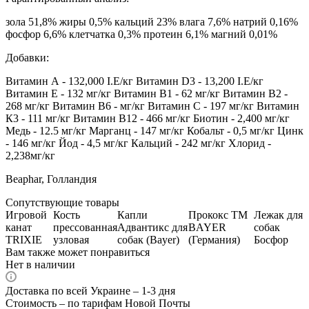
зола 51,8% жиры 0,5% кальций 23% влага 7,6% натрий 0,16%
фосфор 6,6% клетчатка 0,3% протеин 6,1% магний 0,01%
Добавки:
Витамин А - 132,000 I.E/кг Витамин D3 - 13,200 I.E/кг
Витамин E - 132 мг/кг Витамин В1 - 62 мг/кг Витамин В2 -
268 мг/кг Витамин В6 - мг/кг Витамин С - 197 мг/кг Витамин
К3 - 111 мг/кг Витамин В12 - 466 мг/кг Биотин - 2,400 мг/кг
Медь - 12.5 мг/кг Марганц - 147 мг/кг Кобальт - 0,5 мг/кг Цинк
- 146 мг/кг Йод - 4,5 мг/кг Кальций - 242 мг/кг Хлорид -
2,238мг/кг
Beaphar, Голландия
Сопутствующие товары
Игровой
Кость
Капли
Прококс ТМ
Лежак для
канат
прессованная
Адвантикс для
BAYER
собак
TRIXIE
узловая
собак (Bayer)
(Германия)
Босфор
Вам также может понравиться
Нет в наличии
Доставка по всей Украине – 1-3 дня
Стоимость – по тарифам Новой Почты