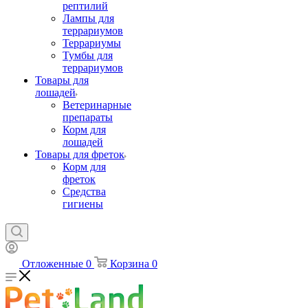
рептилий
Лампы для
террариумов
Террариумы
Тумбы для
террариумов
Товары для
лошадей
Ветеринарные
препараты
Корм для
лошадей
Товары для фреток
Корм для
фреток
Средства
гигиены
Отложенные
0
Корзина
0