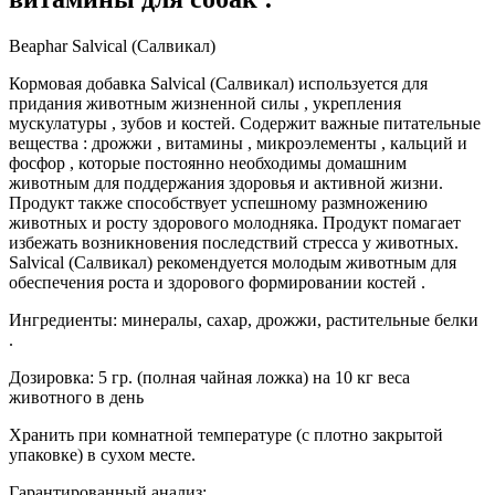
Beaphar Salvical (Салвикал)
Кормовая добавка Salvical (Салвикал) используется для
придания животным жизненной силы , укрепления
мускулатуры , зубов и костей. Содержит важные питательные
вещества : дрожжи , витамины , микроэлементы , кальций и
фосфор , которые постоянно необходимы домашним
животным для поддержания здоровья и активной жизни.
Продукт также способствует успешному размножению
животных и росту здорового молодняка. Продукт помагает
избежать возникновения последствий стресса у животных.
Salvical (Салвикал) рекомендуется молодым животным для
обеспечения роста и здорового формировании костей .
Ингредиенты: минералы, сахар, дрожжи, растительные белки
.
Дозировка: 5 гр. (полная чайная ложка) на 10 кг веса
животного в день
Хранить при комнатной температуре (с плотно закрытой
упаковке) в сухом месте.
Гарантированный анализ: