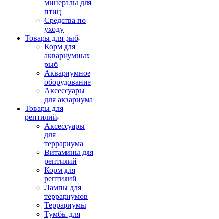
минералы для
птиц
Средства по
уходу
Товары для рыб
Корм для
аквариумных
рыб
Аквариумное
оборудование
Аксессуары
для аквариума
Товары для
рептилий
Аксессуары
для
террариума
Витамины для
рептилий
Корм для
рептилий
Лампы для
террариумов
Террариумы
Тумбы для