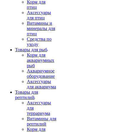
Корм для
птиц
Аксессуары
для птиц
Витамины и
минералы для
птиц
Средства по
уходу
Товары для рыб
Корм для
аквариумных
рыб
Аквариумное
оборудование
Аксессуары
для аквариума
Товары для
рептилий
Аксессуары
для
террариума
Витамины для
рептилий
Корм для