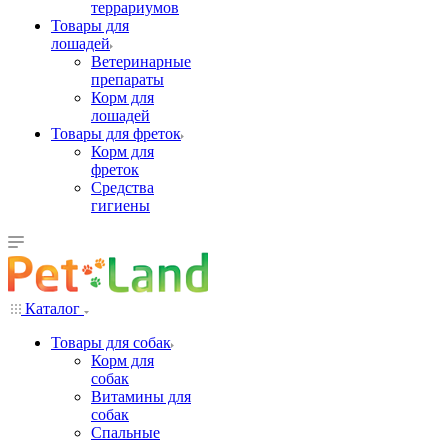
террариумов
Товары для
лошадей
Ветеринарные
препараты
Корм для
лошадей
Товары для фреток
Корм для
фреток
Средства
гигиены
Каталог
Товары для собак
Корм для
собак
Витамины для
собак
Спальные