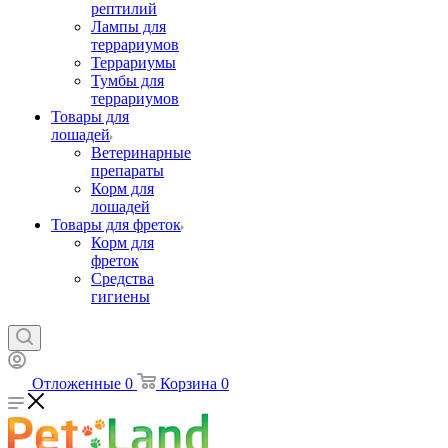
рептилий
Лампы для
террариумов
Террариумы
Тумбы для
террариумов
Товары для
лошадей
Ветеринарные
препараты
Корм для
лошадей
Товары для фреток
Корм для
фреток
Средства
гигиены
Отложенные
0
Корзина
0