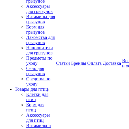
грызунов
Аксессуары
для грызунов
Витамины для
грызунов
Корм для
грызунов
Лакомства для
грызунов
Наполнители
для грызунов
Предметы по
Воз
уходу
Статьи
Бренды
Оплата
Доставка
и о
Сено для
грызунов
Средства по
уходу
Товары для птиц
Клетки для
птиц
Корм для
птиц
Аксессуары
для птиц
Витамины и