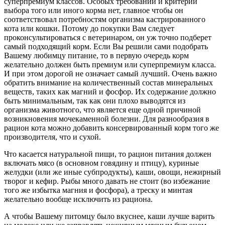
суперпремиум классов. Особых требований и критерий
выбора того или иного корма нет, главное чтобы он
соответствовал потребностям организма кастрированного
кота или кошки. Потому до покупки Вам следует
проконсультироваться с ветеринаром, он уж точно подберет
самый подходящий корм. Если Вы решили сами подобрать
Вашему любимцу питание, то в первую очередь корм
желательно должен быть премиум или суперпремиум класса.
И при этом дорогой не означает самый лучший. Очень важно
обратить внимание на количественный состав минеральных
веществ, таких как магний и фосфор. Их содержание должно
быть минимальным, так как они плохо выводятся из
организма животного, что является еще одной причиной
возникновения мочекаменной болезни. Для разнообразия в
рацион кота можно добавить консервированный корм того же
производителя, что и сухой.
Что касается натуральной пищи, то рацион питания должен
включать мясо (в основном говядину и птицу), куриные
желудки (или же иные субпродукты), каши, овощи, нежирный
творог и кефир. Рыбы много давать не стоит (во избежание
того же избытка магния и фосфора), а треску и минтая
желательно вообще исключить из рациона.
А чтобы Вашему питомцу было вкуснее, каши лучше варить