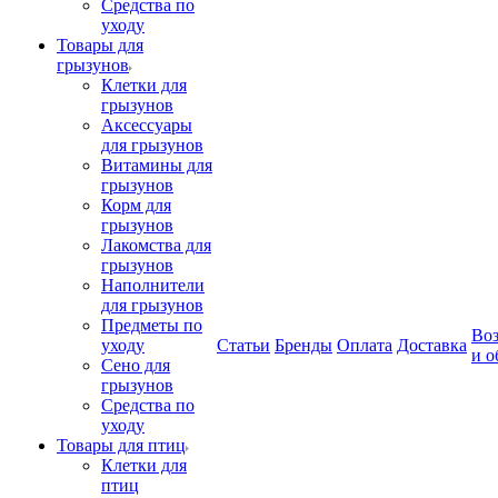
Средства по
уходу
Товары для
грызунов
Клетки для
грызунов
Аксессуары
для грызунов
Витамины для
грызунов
Корм для
грызунов
Лакомства для
грызунов
Наполнители
для грызунов
Предметы по
Воз
уходу
Статьи
Бренды
Оплата
Доставка
и о
Сено для
грызунов
Средства по
уходу
Товары для птиц
Клетки для
птиц