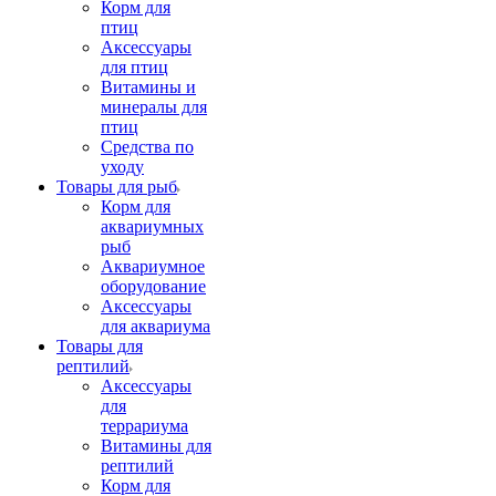
Корм для
птиц
Аксессуары
для птиц
Витамины и
минералы для
птиц
Средства по
уходу
Товары для рыб
Корм для
аквариумных
рыб
Аквариумное
оборудование
Аксессуары
для аквариума
Товары для
рептилий
Аксессуары
для
террариума
Витамины для
рептилий
Корм для