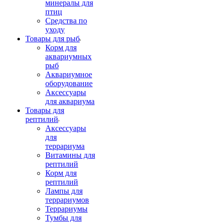
минералы для
птиц
Средства по
уходу
Товары для рыб
Корм для
аквариумных
рыб
Аквариумное
оборудование
Аксессуары
для аквариума
Товары для
рептилий
Аксессуары
для
террариума
Витамины для
рептилий
Корм для
рептилий
Лампы для
террариумов
Террариумы
Тумбы для