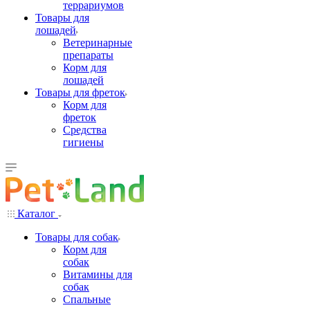
террариумов
Товары для
лошадей
Ветеринарные
препараты
Корм для
лошадей
Товары для фреток
Корм для
фреток
Средства
гигиены
Каталог
Товары для собак
Корм для
собак
Витамины для
собак
Спальные