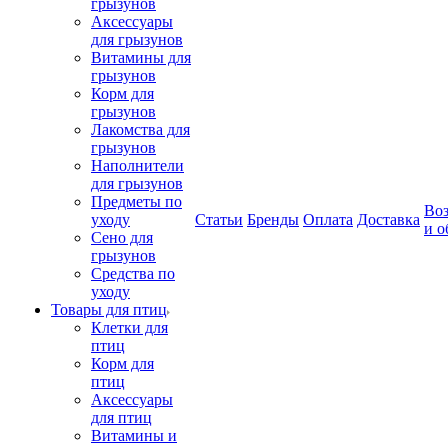
грызунов
Аксессуары
для грызунов
Витамины для
грызунов
Корм для
грызунов
Лакомства для
грызунов
Наполнители
для грызунов
Предметы по
Воз
уходу
Статьи
Бренды
Оплата
Доставка
и о
Сено для
грызунов
Средства по
уходу
Товары для птиц
Клетки для
птиц
Корм для
птиц
Аксессуары
для птиц
Витамины и