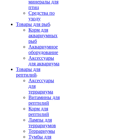
минералы для
птиц
Средства по
уходу
Товары для рыб
Корм для
аквариумных
рыб
Аквариумное
оборудование
Аксессуары
для аквариума
Товары для
рептилий
Аксессуары
для
террариума
Витамины для
рептилий
Корм для
рептилий
Лампы для
террариумов
Террариумы
Тумбы для