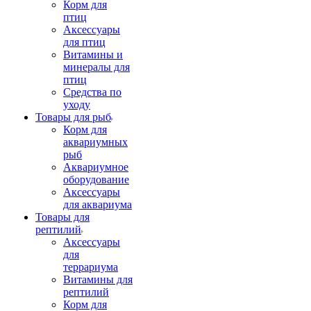
Корм для
птиц
Аксессуары
для птиц
Витамины и
минералы для
птиц
Средства по
уходу
Товары для рыб
Корм для
аквариумных
рыб
Аквариумное
оборудование
Аксессуары
для аквариума
Товары для
рептилий
Аксессуары
для
террариума
Витамины для
рептилий
Корм для