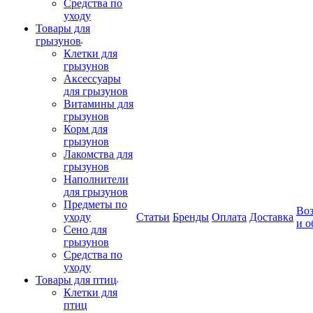
Средства по
уходу
Товары для
грызунов
Клетки для
грызунов
Аксессуары
для грызунов
Витамины для
грызунов
Корм для
грызунов
Лакомства для
грызунов
Наполнители
для грызунов
Предметы по
Воз
уходу
Статьи
Бренды
Оплата
Доставка
и о
Сено для
грызунов
Средства по
уходу
Товары для птиц
Клетки для
птиц