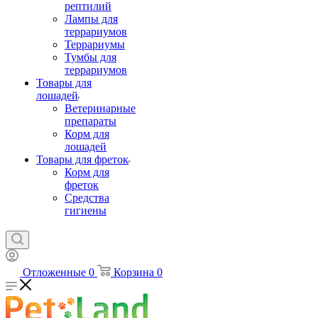
рептилий
Лампы для
террариумов
Террариумы
Тумбы для
террариумов
Товары для
лошадей
Ветеринарные
препараты
Корм для
лошадей
Товары для фреток
Корм для
фреток
Средства
гигиены
Отложенные
0
Корзина
0