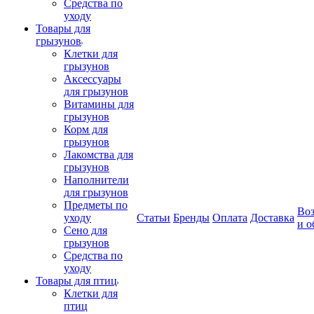
Средства по
уходу
Товары для
грызунов
Клетки для
грызунов
Аксессуары
для грызунов
Витамины для
грызунов
Корм для
грызунов
Лакомства для
грызунов
Наполнители
для грызунов
Предметы по
Воз
уходу
Статьи
Бренды
Оплата
Доставка
и о
Сено для
грызунов
Средства по
уходу
Товары для птиц
Клетки для
птиц