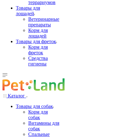
террариумов
Товары для
лошадей
Ветеринарные
препараты
Корм для
лошадей
Товары для фреток
Корм для
фреток
Средства
гигиены
Каталог
Товары для собак
Корм для
собак
Витамины для
собак
Спальные