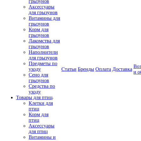
грызунов
Аксессуары
для грызунов
Витамины для
грызунов
Корм для
грызунов
Лакомства для
грызунов
Наполнители
для грызунов
Предметы по
Воз
уходу
Статьи
Бренды
Оплата
Доставка
и о
Сено для
грызунов
Средства по
уходу
Товары для птиц
Клетки для
птиц
Корм для
птиц
Аксессуары
для птиц
Витамины и