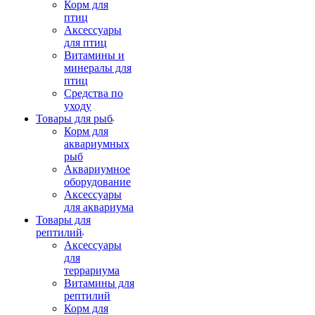
Корм для
птиц
Аксессуары
для птиц
Витамины и
минералы для
птиц
Средства по
уходу
Товары для рыб
Корм для
аквариумных
рыб
Аквариумное
оборудование
Аксессуары
для аквариума
Товары для
рептилий
Аксессуары
для
террариума
Витамины для
рептилий
Корм для