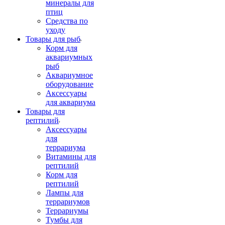
минералы для
птиц
Средства по
уходу
Товары для рыб
Корм для
аквариумных
рыб
Аквариумное
оборудование
Аксессуары
для аквариума
Товары для
рептилий
Аксессуары
для
террариума
Витамины для
рептилий
Корм для
рептилий
Лампы для
террариумов
Террариумы
Тумбы для