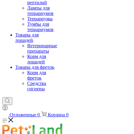
рептилий
Лампы для
террариумов
Террариумы
Тумбы для
террариумов
Товары для
лошадей
Ветеринарные
препараты
Корм для
лошадей
Товары для фреток
Корм для
фреток
Средства
гигиены
Отложенные
0
Корзина
0